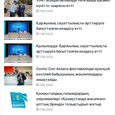
5547 әскери бөлімінде «Алғашқы қызмет
күні» іс-шарасы өтті
7.08.2026
Қаржылық сауаттылықты арттыруға
бағытталған кездесу өтті
7.08.2026
Қызылорда: Қаржылық сауаттылықты
арттыруға бағытталған кездесу өтті
7.08.2026
Comic Con Astana фестивалінде әуесқой
косплей байқауының жеңімпаздары
анықталды
7.08.2026
Қазақстандық ғалымдардың
әзірлемелері «Қазақстанда жасалған»
ұлттық брендін толықтырып жатыр
7.08.2026