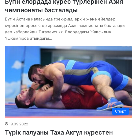
Бүгін елордада күрес түрлерінен Азия
чемпионаты басталады
Бүгін Астана қаласында грек-рим, еркін және әйелдер
күресінен ересектер арасында Азия чемпионаты басталады,
деп хабарлайды Turanews.kz. Елордадағы Жақсылық
Үшкемпіров атындағы…
Спорт
19.09.2022
Түрік палуаны Таха Акгүл күрестен