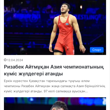
Спорт
12.04.2024
Ризабек Айтмұқан Азия чемпионатының
күміс жүлдегері атанды
Еркін күрестен Қазақстан тарихындағы тұңғыш әлем
чемпионы Ризабек Айтмұхан жаңа салмақта Азия біріншілігінің
күміс жүлдегері атанды. 97 келі салмаққа ауысқан…