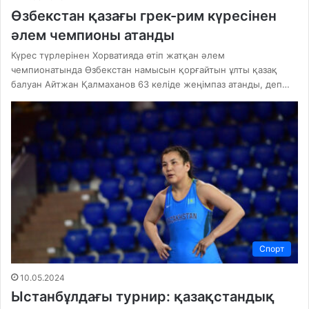
Өзбекстан қазағы грек-рим күресінен
әлем чемпионы атанды
Күрес түрлерінен Хорватияда өтіп жатқан әлем
чемпионатында Өзбекстан намысын қорғайтын ұлты қазақ
балуан Айтжан Қалмаханов 63 келіде жеңімпаз атанды, деп…
Спорт
10.05.2024
Ыстанбұлдағы турнир: қазақстандық