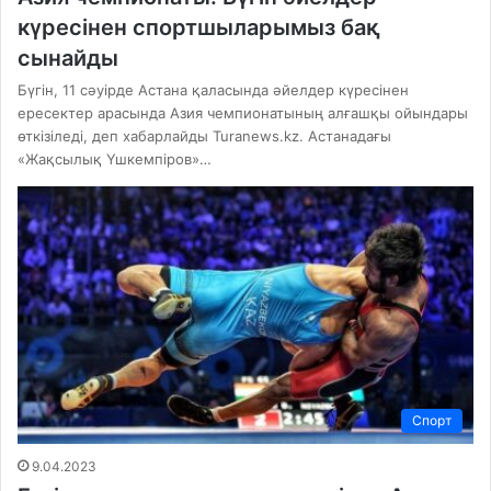
күресінен спортшыларымыз бақ
сынайды
Бүгін, 11 сәуірде Астана қаласында әйелдер күресінен
ересектер арасында Азия чемпионатының алғашқы ойындары
өткізіледі, деп хабарлайды Turanews.kz. Астанадағы
«Жақсылық Үшкемпіров»…
Спорт
9.04.2023