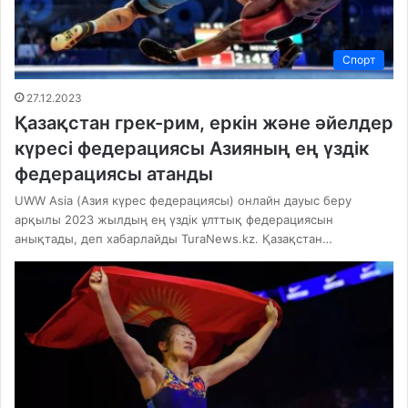
Спорт
27.12.2023
Қазақстан грек-рим, еркін және әйелдер
күресі федерациясы Азияның ең үздік
федерациясы атанды
UWW Asia (Азия күрес федерациясы) онлайн дауыс беру
арқылы 2023 жылдың ең үздік ұлттық федерациясын
анықтады, деп хабарлайды TuraNews.kz. Қазақстан…