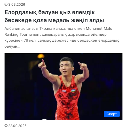
3.03.2026
Елордалық балуан қыз әлемдік
бәсекеде қола медаль жеңіп алды
Албания астанасы Тирана қаласында өткен Muhamet Malo
Ranking Tournament халықаралық жарысында әйелдер
күресінен 76 келі салмақ дәрежесінде белдескен елордалық
балуан…
Спорт
22.09.2025