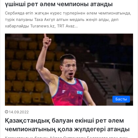
үшінші рет әлем чемпионы атанды
Сербияда өтіп жатқан күрес түрлерінен әлем чемпионатында,
түрік палуаны Таха Акгүл алтын медаль жеңіп алды, деп
хабарлайды Turanews.kz, TRT Avaz…
Басты
14.09.2022
Қазақстандық балуан екінші рет әлем
чемпионатының қола жүлдегері атанды