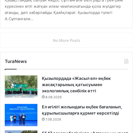
Қазақстандық балуан Айдос Сұлтанғали Белградта грек-рим
күресінен өтіп жатқан әлем чемпионатында қола жүлдегер
атанды, деп хабарлайды ҚазАқпарат. Қызылорда түлегі
А.Сұлтанғали…
No More Posts
TuraNews
Қызылордада «Жасыл ел» еңбек
жасақтарының қатысуымен
экологиялық сенбілік өтті
8.08.2026
Ел игілігі жолындағы еңбек бағаланып,
құрылысшыларға құрмет көрсетілді
7.08.2026