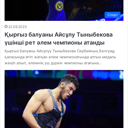
Спорт
22.09.2023
Қырғыз балуаны Айсұлу Тыныбекова
үшінші рет әлем чемпионы атанды
Қырғыз балуаны Айсулуу Тыныбекова Сербияның Белград
қаласында өтіп жатқан әлем чемпионатында алтын медаль
жеңіп алып, әлемнің үш дүркін чемпионы атағына…