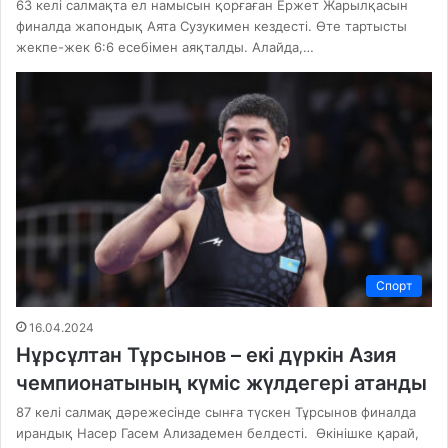
63 келі салмақта ел намысын қорғаған Ержет Жарылқасын
финалда жапондық Аята Сузукимен кездесті. Өте тартысты
жекпе-жек 6:6 есебімен аяқталды. Алайда,…
Спорт
16.04.2024
Нұрсұлтан Тұрсынов – екі дүркін Азия
чемпионатының күміс жүлдегері атанды
87 келі салмақ дәрежесінде сынға түскен Тұрсынов финалда
ирандық Насер Гасем Ализадемен белдесті. Өкінішке қарай,