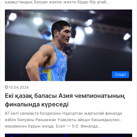
қазақстандық балуан жекпе-жекте бірде-бір ұпай…
Спорт
15.04.2024
Екі қазақ баласы Азия чемпионатының
финалында күреседі
87 келі салмақта белдескен Нұрсұлтан жартылай финалда
өзбек балуаны Рахымжан Ұзақовты айқын басымдықпен,
мерзімінен бұрын жеңді. Есеп — 5:0. Финалда…