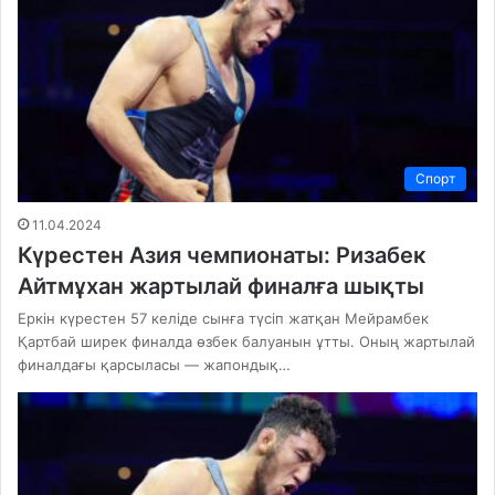
Спорт
11.04.2024
Күрестен Азия чемпионаты: Ризабек
Айтмұхан жартылай финалға шықты
Еркін күрестен 57 келіде сынға түсіп жатқан Мейрамбек
Қартбай ширек финалда өзбек балуанын ұтты. Оның жартылай
финалдағы қарсыласы — жапондық…