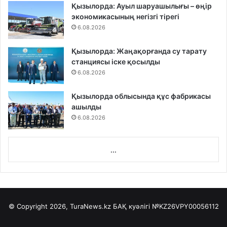
Қызылорда: Ауыл шаруашылығы – өңір
экономикасының негізгі тірегі
6.08.2026
Қызылорда: Жаңақорғанда су тарату
станциясы іске қосылды
6.08.2026
Қызылорда облысында құс фабрикасы
ашылды
6.08.2026
...
© Copyright 2026, TuraNews.kz БАҚ куәлігі
№KZ26VPY00056112