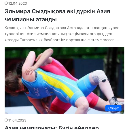
12.04.2023
Эльмира Сыздықова екі дүркін Азия
чемпионы атанды
Қазақ қызы Эльмира Сыздықова Астанада өтіп жатқан күрес
түрлерінен Азия чемпионатының жеңімпазы атанды, деп
жазады Turanews.kz BasSport.kz порталына сілтеме жасап.…
Спорт
11.04.2023
Азия чемпионаты: Бүгін әйелдер