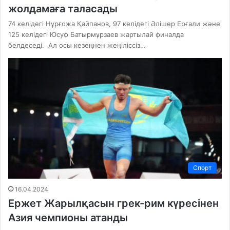
жолдамаға таласады
74 келідегі Нұрғожа Қайпанов, 97 келідегі Әлішер Ерғали және
125 келідегі Юсуф Батырмұрзаев жартылай финалда
белдеседі. Ал осы кезеңнен жеңіліссіз…
Спорт
16.04.2024
Ержет Жарылқасын грек-рим күресінен
Азия чемпионы атанды