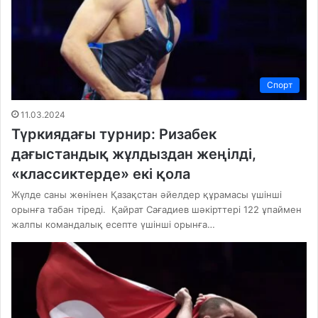
Спорт
11.03.2024
Түркиядағы турнир: Ризабек
дағыстандық жұлдыздан жеңілді,
«классиктерде» екі қола
Жүлде саны жөнінен Қазақстан әйелдер құрамасы үшінші
орынға табан тіреді. Қайрат Сағадиев шәкірттері 122 ұпаймен
жалпы командалық есепте үшінші орынға…