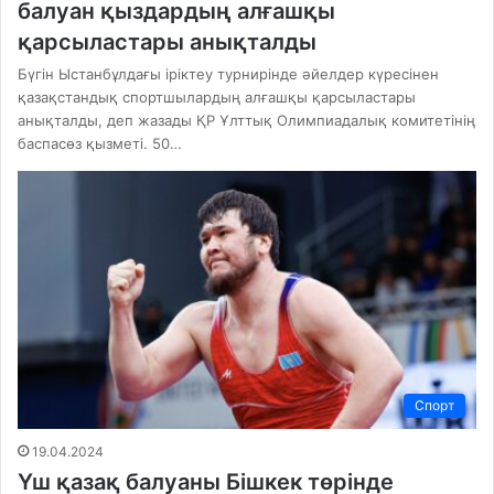
балуан қыздардың алғашқы
қарсыластары анықталды
Бүгін Ыстанбұлдағы іріктеу турнирінде әйелдер күресінен
қазақстандық спортшылардың алғашқы қарсыластары
анықталды, деп жазады ҚР Ұлттық Олимпиадалық комитетінің
баспасөз қызметі. 50…
Спорт
19.04.2024
Үш қазақ балуаны Бішкек төрінде