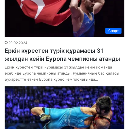
Спорт
20.02.2024
Еркін күрестен түрік құрамасы 31
жылдан кейін Еуропа чемпионы атанды
Еркін күрестен түрік құрамасы 31 жылдан кейін команда
есебінде Еуропа чемпионы атанды. Румынияның бас қаласы
Бухарестте өткен Еуропа күрес чемпионатында…