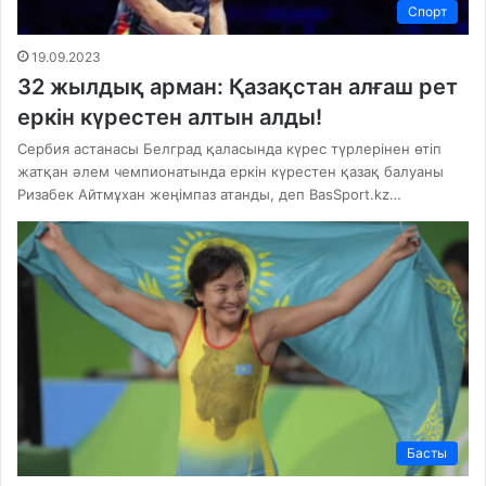
Спорт
19.09.2023
32 жылдық арман: Қазақстан алғаш рет
еркін күрестен алтын алды!
Сербия астанасы Белград қаласында күрес түрлерінен өтіп
жатқан әлем чемпионатында еркін күрестен қазақ балуаны
Ризабек Айтмұхан жеңімпаз атанды, деп BasSport.kz…
Басты