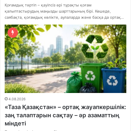
Қоғамдық тәртіп – қауіпсіз әрі тұрақты қоғам
қалыптастырудың маңызды шарттарының бірі. Көшеде,
саябақта, қоғамдық көлікте, аулаларда және басқа да ортақ…
4.08.2026
«Таза Қазақстан» – ортақ жауапкершілік:
заң талаптарын сақтау – әр азаматтың
міндеті