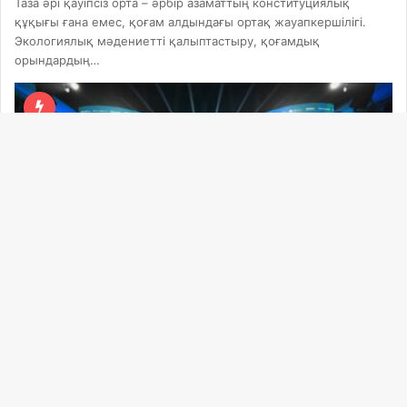
Таза әрі қауіпсіз орта – әрбір азаматтың конституциялық
құқығы ғана емес, қоғам алдындағы ортақ жауапкершілігі.
Экологиялық мәдениетті қалыптастыру, қоғамдық
орындардың…
Ba
to
to
bu
3.08.2026
Қасым-Жомарт Тоқаев еліміз сапалы
білімге, дарынды балаларды жан-жақты
қолдауға баса назар аударатынын айтты