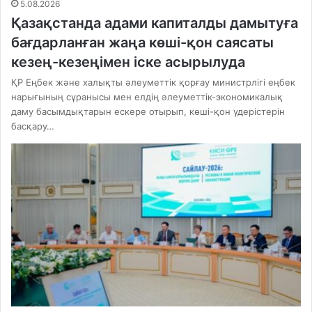
5.08.2026
Қазақстанда адами капиталды дамытуға
бағдарланған жаңа көші-қон саясаты
кезең-кезеңімен іске асырылуда
ҚР Еңбек және халықты әлеуметтік қорғау министрлігі еңбек
нарығының сұранысы мен елдің әлеуметтік-экономикалық
даму басымдықтарын ескере отырып, көші-қон үдерістерін
басқару…