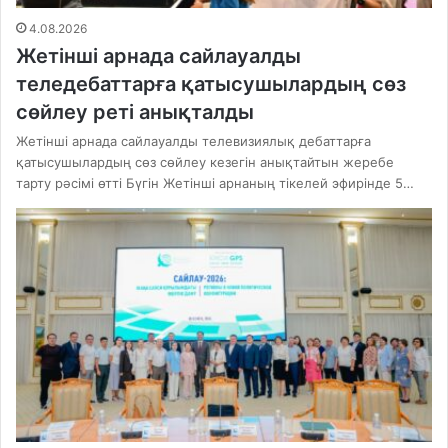
4.08.2026
Жетінші арнада сайлауалды
теледебаттарға қатысушылардың сөз
сөйлеу реті анықталды
Жетінші арнада сайлауалды телевизиялық дебаттарға
қатысушылардың сөз сөйлеу кезегін анықтайтын жеребе
тарту рәсімі өтті Бүгін Жетінші арнаның тікелей эфирінде 5…