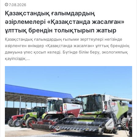
7.08.2026
Қазақстандық ғалымдардың
әзірлемелері «Қазақстанда жасалған»
ұлттық брендін толықтырып жатыр
Қазақстандық ғалымдардың ғылыми зерттеулері негізінде
әзірленген өнімдер «Қазақстанда жасалған» ұлттық брендінің
дамуына үлес қосып келеді. Бүгінде білім беру, экологиялық
қауіпсіздік,…