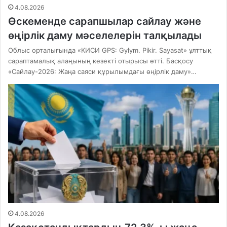
4.08.2026
Өскеменде сарапшылар сайлау және
өңірлік даму мәселелерін талқылады
Облыс орталығында «КИСИ GPS: Gylym. Pikir. Sayasat» ұлттық
сараптамалық алаңының кезекті отырысы өтті. Басқосу
«Сайлау-2026: Жаңа саяси құрылымдағы өңірлік даму»…
4.08.2026