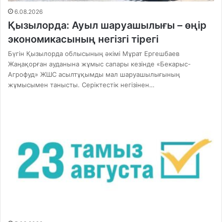
6.08.2026
Қызылорда: Ауыл шаруашылығы – өңір
экономикасының негізгі тірегі
Бүгін Қызылорда облысының әкімі Мұрат Ергешбаев
Жаңақорған ауданына жұмыс сапары кезінде «Бекарыс-
Агрофуд» ЖШС асылтұқымды мал шаруашылығының
жұмысымен танысты. Серіктестік негізінен…