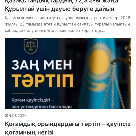
Қазақстандықтардың 72,3%-ы жаңа
Құрылтай үшін дауыс беруге дайын
Қоғамдық саясат институты сауалнамасының нәтижелері 2026
жылғы 23 тамызда өтетін Құрылтай сайлауы туралы халықтың
хабардар болу деңгейі жоғары екенін көрсетеді.…
4.08.2026
Қоғамдық орындардағы тәртіп – қауіпсіз
қоғамның негізі