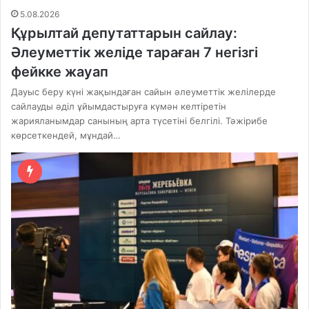
5.08.2026
Құрылтай депутаттарын сайлау:
Әлеуметтік желіде тараған 7 негізгі
фейкке жауап
Дауыс беру күні жақындаған сайын әлеуметтік желілерде
сайлауды әділ ұйымдастыруға күмән келтіретін
жарияланымдар санының арта түсетіні белгілі. Тәжірибе
көрсеткендей, мұндай…