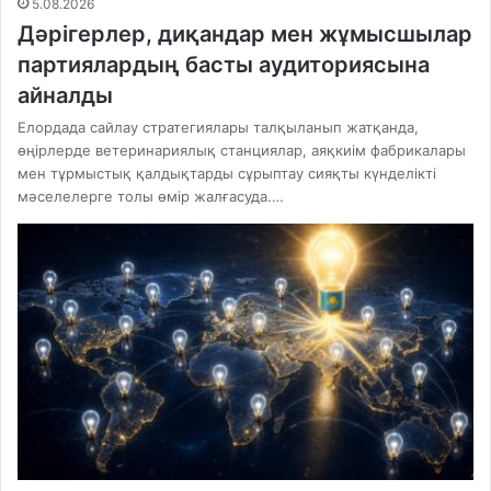
5.08.2026
Дәрігерлер, диқандар мен жұмысшылар
партиялардың басты аудиториясына
айналды
Елордада сайлау стратегиялары талқыланып жатқанда,
өңірлерде ветеринариялық станциялар, аяқкиім фабрикалары
мен тұрмыстық қалдықтарды сұрыптау сияқты күнделікті
мәселелерге толы өмір жалғасуда.…