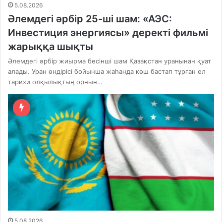
5.08.2026
Әлемдегі әрбір 25-ші шам: «АЭС:
Инвестиция энергиясы» деректі фильмі
жарыққа шықты
Әлемдегі әрбір жиырма бесінші шам Қазақстан уранынан қуат
алады. Уран өндірісі бойынша жаһанда көш бастап тұрған ел
тарихи олқылықтың орнын…
5.08.2026