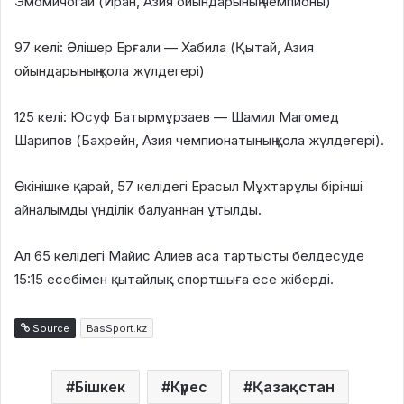
Эмомичогай (Иран, Азия ойындарының чемпионы)
97 келі: Әлішер Ерғали — Хабила (Қытай, Азия
ойындарының қола жүлдегері)
125 келі: Юсуф Батырмұрзаев — Шамил Магомед
Шарипов (Бахрейн, Азия чемпионатының қола жүлдегері).
Өкінішке қарай, 57 келідегі Ерасыл Мұхтарұлы бірінші
айналымды үнділік балуаннан ұтылды.
Ал 65 келідегі Майис Алиев аса тартысты белдесуде
15:15 есебімен қытайлық спортшыға есе жіберді.
Source
BasSport.kz
Бішкек
Күрес
Қазақстан