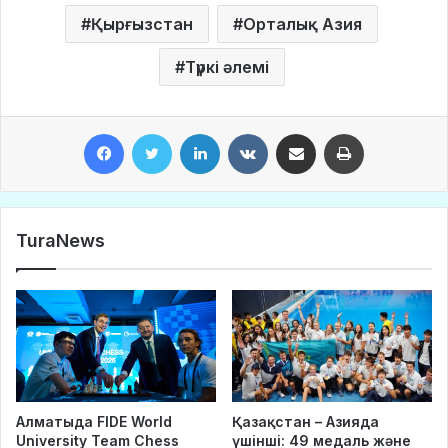
Қырғызстан
Орталық Азия
Түркі әлемі
Facebook
Twitter
LinkedIn
VKontakte
Share via Email
Print
TuraNews
Алматыда FIDE World
Қазақстан – Азияда
University Team Chess
үшінші: 49 медаль және