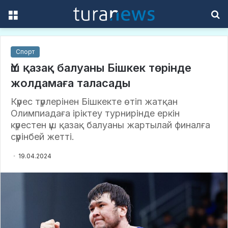
Menu
S
f
Спорт
Үш қазақ балуаны Бішкек төрінде
жолдамаға таласады
Күрес түрлерінен Бішкекте өтіп жатқан
Олимпиадаға іріктеу турнирінде еркін
күрестен үш қазақ балуаны жартылай финалға
сүрінбей жетті.
19.04.2024