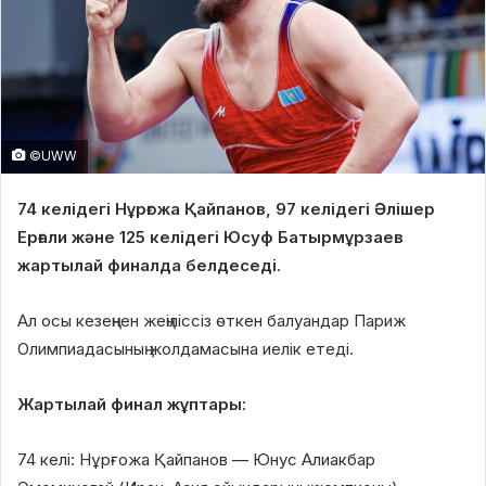
©UWW
74 келідегі Нұрғожа Қайпанов, 97 келідегі Әлішер
Ерғали және 125 келідегі Юсуф Батырмұрзаев
жартылай финалда белдеседі.
Ал осы кезеңнен жеңіліссіз өткен балуандар Париж
Олимпиадасының жолдамасына иелік етеді.
Жартылай финал жұптары:
74 келі: Нұрғожа Қайпанов — Юнус Алиакбар