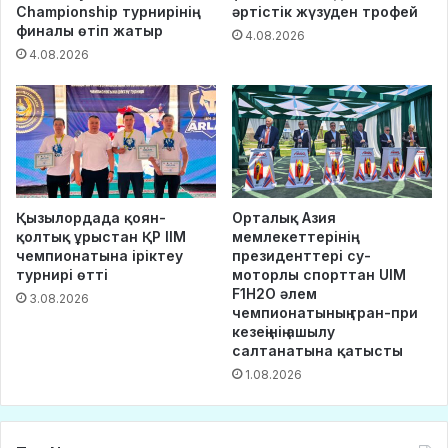
Championship турнирінің
әртістік жүзуден трофей
финалы өтіп жатыр
4.08.2026
4.08.2026
Қызылордада қоян-
Орталық Азия
қолтық ұрыстан ҚР ІІМ
мемлекеттерінің
чемпионатына іріктеу
президенттері су-
турнирі өтті
моторлы спорттан UIM
F1H2O әлем
3.08.2026
чемпионатының гран-при
кезеңінің ашылу
салтанатына қатысты
1.08.2026