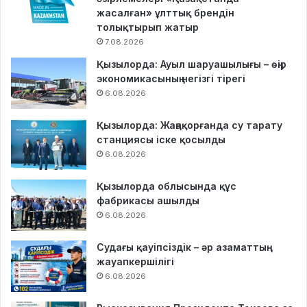
жасалған» ұлттық брендін
толықтырып жатыр
7.08.2026
Қызылорда: Ауыл шаруашылығы – өңір
экономикасының негізгі тірегі
6.08.2026
Қызылорда: Жаңақорғанда су тарату
станциясы іске қосылды
6.08.2026
Қызылорда облысында құс
фабрикасы ашылды
6.08.2026
Судағы қауіпсіздік – әр азаматтың
жауапкершілігі
6.08.2026