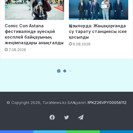
© Copyright 2026, TuraNews.kz БАҚ куәлігі
№KZ26VPY00056112
Facebook
Twitter
Telegram