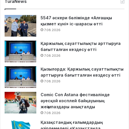
TuraNews
5547 әскери бөлімінде «Алғашқы
қызмет күні» іс-шарасы өтті
7.08.2026
Қаржылық сауаттылықты арттыруға
бағытталған кездесу өтті
7.08.2026
Қызылорда: Қаржылық сауаттылықты
арттыруға бағытталған кездесу өтті
7.08.2026
Comic Con Astana фестивалінде
әуесқой косплей байқауының
жеңімпаздары анықталды
7.08.2026
Қазақстандық ғалымдардың
әзірлемелері «Қазақстанда