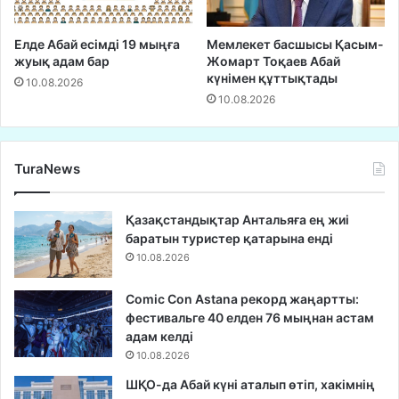
Елде Абай есімді 19 мыңға
Мемлекет басшысы Қасым-
жуық адам бар
Жомарт Тоқаев Абай
күнімен құттықтады
10.08.2026
10.08.2026
TuraNews
Қазақстандықтар Антальяға ең жиі
баратын туристер қатарына енді
10.08.2026
Comic Con Astana рекорд жаңартты:
фестивальге 40 елден 76 мыңнан астам
адам келді
10.08.2026
ШҚО-да Абай күні аталып өтіп, хакімнің