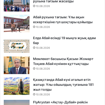
рухына тағзым жасалды
10.08.2026
Абай рухына тағзым: Ұлы ақын
ескерткішіне гүл шоқтары қойылды
10.08.2026
Елде Абай есімді 19 мыңға жуық адам
бар
10.08.2026
Мемлекет басшысы Қасым-Жомарт
Тоқаев Абай күнімен құттықтады
10.08.2026
Қазақстанда Абай күні аталып өтіп
жатыр: Ұлы ойшылдың туғанына 181
жыл толды
10.08.2026
FlyArystan «Ақтау-Дубай» рейсін