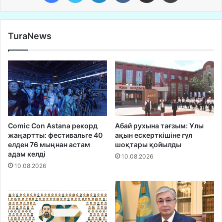
TuraNews
Comic Con Astana рекорд
Абай рухына тағзым: Ұлы
жаңартты: фестивальге 40
ақын ескерткішіне гүл
елден 76 мыңнан астам
шоқтары қойылды
адам келді
10.08.2026
10.08.2026