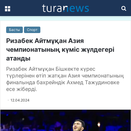
Menu
S
fo
Басты
Спорт
Ризабек Айтмұқан Азия
чемпионатының күміс жүлдегері
атанды
Ризабек Айтмұқан Бішкекте күрес
түрлерінен өтіп жатқан Азия чемпионатының
финалында бахрейндік Ахмед Тажудиновке
есе жіберді.
12.04.2024