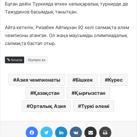
Бұған дейін Түркияда өткен халықаралық турнирде де
Тажудинов басымдық танытқан.
Айта кетелік, Ризабек Айтмұхан 92 келі салмақта әлем
чемпионы атанған. Ол жаңа маусымды олимпиадалық
салмақта бастап отыр.
Source
Olympic.kz
Азия чемпионаты
Бішкек
Күрес
Қазақстан
Қырғызстан
Орталық Азия
Түркі әлемі
Facebook
Twitter
LinkedIn
VKontakte
Share via Email
Print