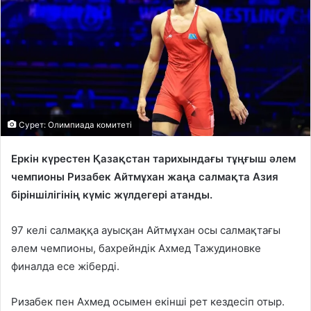
Сурет: Олимпиада комитеті
Еркін күрестен Қазақстан тарихындағы тұңғыш әлем
чемпионы Ризабек Айтмұхан жаңа салмақта Азия
біріншілігінің күміс жүлдегері атанды.
97 келі салмаққа ауысқан Айтмұхан осы салмақтағы
әлем чемпионы, бахрейндік Ахмед Тажудиновке
финалда есе жіберді.
Ризабек пен Ахмед осымен екінші рет кездесіп отыр.