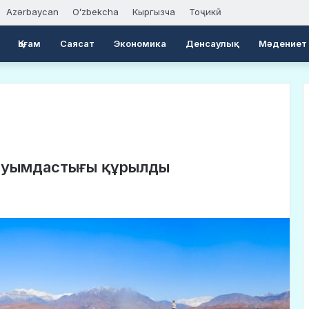
Azərbaycan
Oʻzbekcha
Кыргызча
Тоҷикӣ
Қоғам
Саясат
Экономика
Денсаулық
Мәдениет
қауымдастығы құрылды