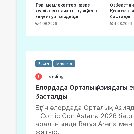
Түркі мемлекеттері жеке
Өзбекстан
куәлікпен саяхаттау жүйесін
Қырғызста
кеңейтуді көздейді
бастады
4.08.2026
4.08.2026