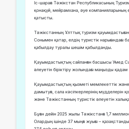
Іс-шараға Тәжікстан Республикасының Туризм
қонақүй, мейрамхана, әуе компанияларының ө
қатысты.
Тәжікстанның Ұлттық туризм қауымдастығын
Сонымен қатар, елдің туристік нарығындағы
қабылдау туралы шешім қабылданды.
Қауымдастықтың сайланған басшысы Умед С
әлеуетін біріктіру жолындағы маңызды қадам е
Қауымдастықтың қызметі мемлекеттік және
дамытуға, сала кәсіпкерлерінің мүдделерін қо
және Тәжікстанның туристік әлеуетін халықа
Бұған дейін 2025 жылы Тәжікстанға 1,7 миллио
Олардың ішінде 37 мыңға жуығы – қазақстанд
27,5 пайызға артқан.