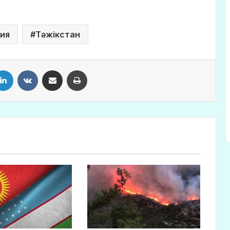
зия
Тәжікстан
LinkedIn
VKontakte
Share via Email
Print