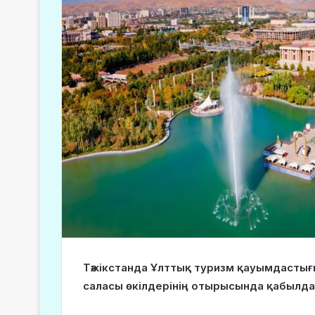
Тәжікстанда Ұлттық туризм қауымдастығ
саласы өкілдерінің отырысында қабылд