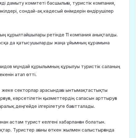
ді дамыту комитеті басшылығы, туристік компания,
кілдері, сондай-ақ кәдесый өнімдерін өндірушілер
ың құрылтайшылары ретінде 11 компания анықталды.
 басқа да қатысушыларды жаңа ұйымның құрамына
аидов мұндай құрылымның құрылуы туристік саланың
кенін атап өтті.
 жеке секторлар арасындағы ынтымақтастықты
рғауға, көрсетілетін қызметтердің сапасын арттыруға
ралық деңгейде ілгерілетуге бағытталады.
ннан астам турист келгені хабарланған болатын.
ықтар. Туристер ағыны өткен жылмен салыстырғанда