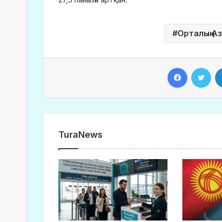
Орталық А
Facebook
Twitter
TuraNews