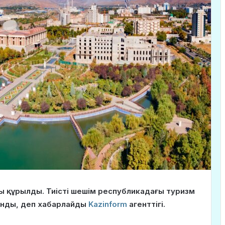
ы құрылды. Тиісті шешім республикадағы туризм
анды, деп хабарлайды
Kazinform
агенттігі.