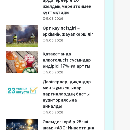
ардагерлерін 20
жылдық мерейтоймен
құттықтады
5.08.2026
Өрт қауіпсіздігі –
әркімнің жауапкершілігі
5.08.2026
Қазақстанда
алкогольсіз сусындар
өндірісі 17%-ға артты
5.08.2026
Дәрігерлер, диқандар
мен жұмысшылар
партиялардың басты
аудиториясына
айналды
5.08.2026
Әлемдегі әрбір 25-ші
шам: «АЭС: Инвестиция