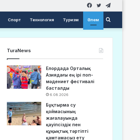
Facebook
Twitter
Telegram
Search
Спорт
Технология
Туризм
Әлем
for
TuraNews
Елордада Орталық
Азиядағы ең ірі поп-
мәдениет фестивалі
басталды
6.08.2026
Бұқтырма су
қоймасының
жағалауында
қауіпсіздік пен
құқықтық тәртіпті
қамтамасыз ету