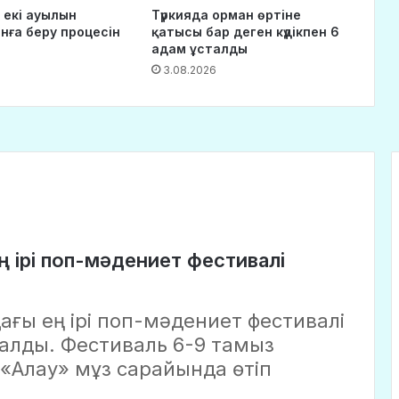
 екі ауылын
Түркияда орман өртіне
нға беру процесін
қатысы бар деген күдікпен 6
адам ұсталды
3.08.2026