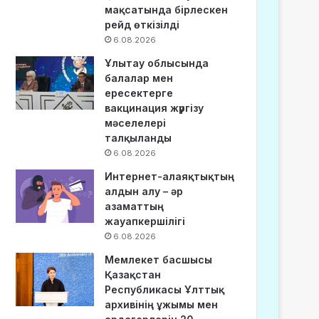
мақсатында бірлескен
рейд өткізілді
6.08.2026
Ұлытау облысында
балалар мен
ересектерге
вакцинация жүргізу
мәселелері
талқыланды
6.08.2026
Интернет-алаяқтықтың
алдын алу – әр
азаматтың
жауапкершілігі
6.08.2026
Мемлекет басшысы
Қазақстан
Республикасы Ұлттық
архивінің ұжымы мен