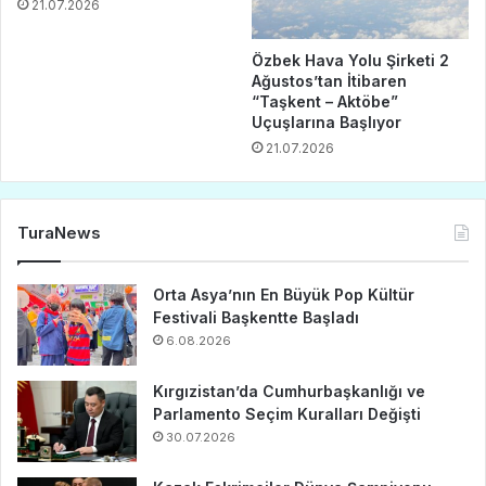
21.07.2026
Özbek Hava Yolu Şirketi 2
Ağustos’tan İtibaren
“Taşkent – Aktöbe”
Uçuşlarına Başlıyor
21.07.2026
TuraNews
Orta Asya’nın En Büyük Pop Kültür
Festivali Başkentte Başladı
6.08.2026
Kırgızistan’da Cumhurbaşkanlığı ve
Parlamento Seçim Kuralları Değişti
30.07.2026