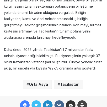
Birliğin başkanı olarak seçilen Umed Saidov, böyle bir yapının
kurulmasının turizm sektörünün potansiyelini birleştirme
yolunda önemli bir adım olduğunu vurguladı. Birliğin
faaliyetleri; kamu ve özel sektör arasındaki iş birliğini
geliştirmeyi, sektör girişimcilerinin haklarını korumayı, hizmet
kalitesini artırmayı ve Tacikistan’ın turizm potansiyelini
uluslararası arenada tanıtmayı hedefleyecek.
Daha önce, 2025 yılında Tacikistan’ı 1,7 milyondan fazla
turistin ziyaret ettiği bildirilmişti. Bu ziyaretçilerin yaklaşık 37
binini Kazakistan vatandaşları oluşturdu. Ülkeye yönelik turist
akışı, bir önceki yıla kıyasla %27,5 oranında artış gösterdi.
Orta Asya
Tacikistan
Facebook
Twitter
LinkedIn
VKontakte
E-Posta ile paylaş
Yazdır