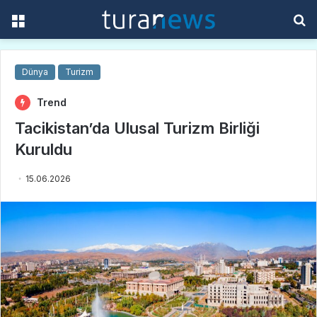
Menü
A
y
...
Dünya
Turizm
Trend
Tacikistan’da Ulusal Turizm Birliği
Kuruldu
15.06.2026