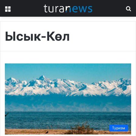
Menu
S
fo
Ысык-Көл
Туризм