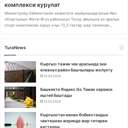
комплекси курулат
Министрлер Кабинетинин кезектеги жыйынында Ысык-Көл
областынын Жети-Өгүз районунун Тосор айылына эл аралык
спорт комплексин куруу үчүн 72,2 гектар жер тилкесин…
TuraNews
Кыргыз-тажик чек арасында эки
өлкөнүн район башчылары жолукту
14.03.2024
Бишкекте Яндекс Go Тамак сервиси
иштей баштады
14.03.2024
Кыргызстан менен Өзбекстандын
чектешкен жеринде жер титирөө
катталды