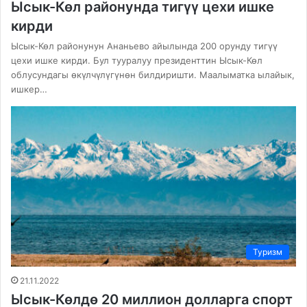
Ысык-Көл районунда тигүү цехи ишке
кирди
Ысык-Көл районунун Ананьево айылында 200 орунду тигүү
цехи ишке кирди. Бул тууралуу президенттин Ысык-Көл
облусундагы өкүлчүлүгүнөн билдиришти. Маалыматка ылайык,
ишкер…
Туризм
21.11.2022
Ысык-Көлдө 20 миллион долларга спорт