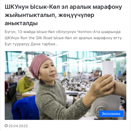
ШКУнун Ысык-Көл эл аралык марафону
жыйынтыкталып, жеңүүчүлөр
аныкталды
Бүгүн, 13-майда Ысык-Көл облусунун Чолпон-Ата шаарында
ШКУнун Run the Silk Road Ысык-Көл эл аралык марафону өттү.
Бул тууралуу Дене тарбия…
Экономика
25.04.2023