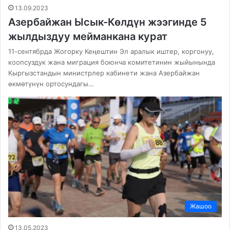
13.09.2023
Азербайжан Ысык-Көлдүн жээгинде 5
жылдыздуу мейманкана курат
11-сентябрда Жогорку Кеңештин Эл аралык иштер, коргонуу,
коопсуздук жана миграция боюнча комитетинин жыйынында
Кыргызстандын министрлер кабинети жана Азербайжан
өкмөтүнүн ортосундагы…
Жашоо
13.05.2023