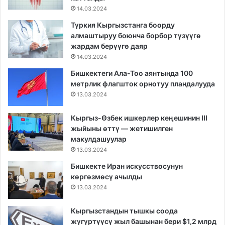
14.03.2024
Түркия Кыргызстанга боорду
алмаштыруу боюнча борбор түзүүгө
жардам берүүгө даяр
14.03.2024
Бишкектеги Ала-Тоо аянтында 100
метрлик флагшток орнотуу пландалууда
13.03.2024
Кыргыз-Өзбек ишкерлер кеңешинин III
жыйыны өттү — жетишилген
макулдашуулар
13.03.2024
Бишкекте Иран искусствосунун
көргөзмөсү ачылды
13.03.2024
Кыргызстандын тышкы соода
жүгүртүүсү жыл башынан бери $1,2 млрд