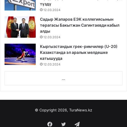
түздү
12.03.2024
Садыр Жапаров ЕЭК коллегиясынын
төрагасы Бакытжан Сагинтаевди кабыл
алды
12.03.2024
Кыргызстандык грек-римчилер (U-20)
Казакстанда эл аралык мелдешке
катышууда
12.03.2024
...
© Copyright 2026, TuraNews.kz
Facebook
Twitter
Telegram