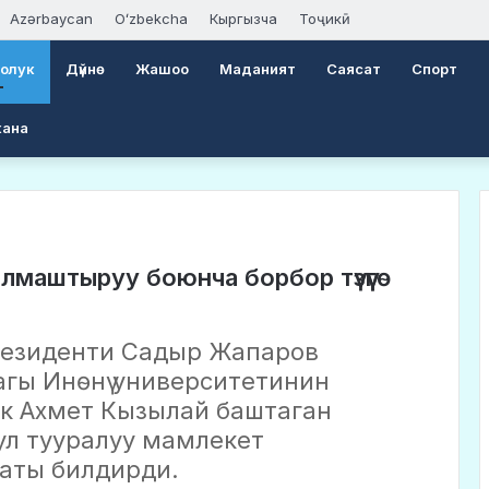
Azərbaycan
Oʻzbekcha
Кыргызча
Тоҷикӣ
оолук
Дүйнө
Жашоо
Маданият
Саясат
Спорт
кана
лмаштыруу боюнча борбор түзүүгө
резиденти Садыр Жапаров
гы Инөнү университетинин
ик Ахмет Кызылай баштаган
ул тууралуу мамлекет
аты билдирди.