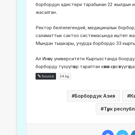
борбордун адистери тарабынан 22 жылдын ич
жасалган.
Ректор белгилегендей, медициналык борбо
саламаттык сактоо системасында иштеп жатк
Мындан тышкары, учурда борбордо 33 кыргыз
Ал Инөнү университети Кыргызстанда боорд
борборду түзүүгө ар тараптан көмөк көрсөтүүгө 
Source
24.kg
Борбордук Азия
К
Түрк респуб
Facebook
Twitter