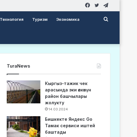
Facebook
Twitter
Telegram
Search
Технология
Туризм
Экономика
for
TuraNews
Кыргыз-тажик чек
арасында эки өлкөнүн
район башчылары
жолукту
14.03.2024
Бишкекте Яндекс Go
Тамак сервиси иштей
баштады