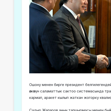
Ошону менен бирге президент белгилегендей
өлкөнүн саламаттык сактоо системасында транс
кармап, аракет кылып жаткан жогорку квали
Садыр Жапаров анын тапшырмасы менен быйы