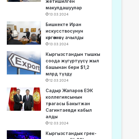
жетишилген
макулдашуулар
13.03.2024
Бишкекте Иран
искусствосунун
көргөзмөсү ачылды
13.03.2024
Кыргызстандын тышкы
соода жүгүртүүсү жыл
башынан бери $1,2
млрд түздү
12.03.2024
Садыр Жапаров ЕЭК
коллегиясынын
төрагасы Бакытжан
Сагинтаевди кабыл
алды
12.03.2024
Кыргызстандык грек-