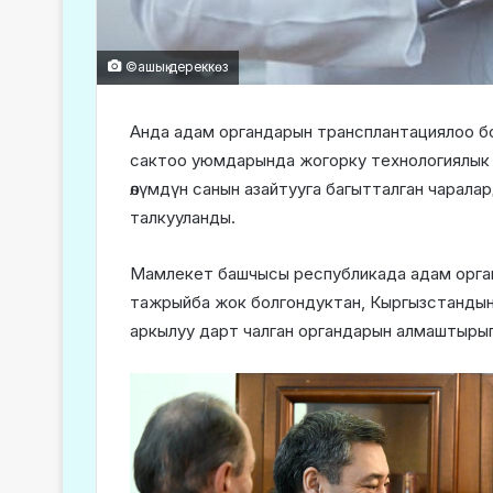
©ашық дереккөз
Анда адам органдарын трансплантациялоо бою
сактоо уюмдарында жогорку технологиялык 
өлүмдүн санын азайтууга багытталган чарала
талкууланды.
Мамлекет башчысы республикада адам орга
тажрыйба жок болгондуктан, Кыргызстандын ж
аркылуу дарт чалган органдарын алмаштырып