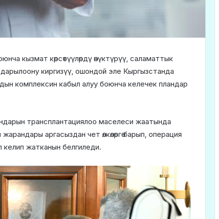
нча кызмат көрсөтүүлөрдү өнүктүрүү, саламаттык
дарылоону киргизүү, ошондой эле Кыргызстанда
рдын комплексин кабыл алуу боюнча келечек пландар
ндарын трансплантациялоо маселеси жаатында
арандары аргасыздан чет өлкөлөргө барып, операция
 келип жатканын белгиледи.