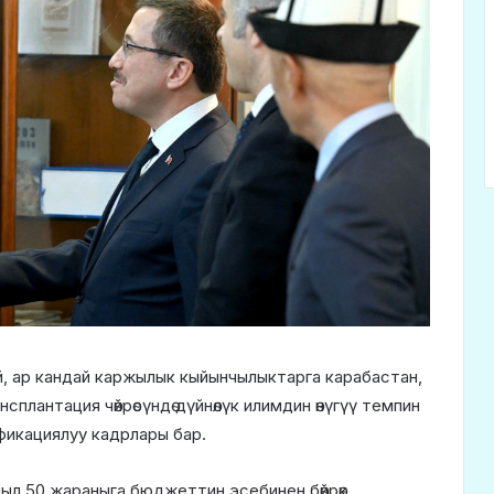
, ар кандай каржылык кыйынчылыктарга карабастан,
плантация чөйрөсүндө дүйнөлүк илимдин өнүгүү темпин
фикациялуу кадрлары бар.
л 50 жараныга бюджеттин эсебинен бөйрөк