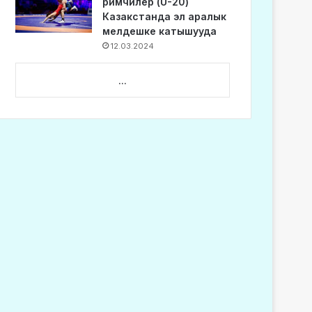
римчилер (U-20)
Казакстанда эл аралык
мелдешке катышууда
12.03.2024
...