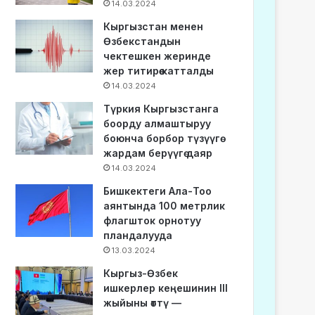
14.03.2024
Кыргызстан менен
Өзбекстандын
чектешкен жеринде
жер титирөө катталды
14.03.2024
Түркия Кыргызстанга
боорду алмаштыруу
боюнча борбор түзүүгө
жардам берүүгө даяр
14.03.2024
Бишкектеги Ала-Тоо
аянтында 100 метрлик
флагшток орнотуу
пландалууда
13.03.2024
Кыргыз-Өзбек
ишкерлер кеңешинин III
жыйыны өттү —