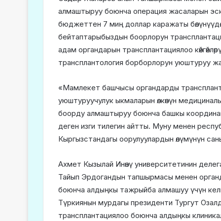
алмаштыруу боюнча операция жасаларын эск
бюджеттен 7 миң доллар каражаты бөлүнүүдө
бейтаптарыбыздын боорлорун трансплантациял
адам органдарын трансплантациялоо көйгөйлөрү
трансплантология борборлорун уюштуруу жаат
«Мамлекет башчысы органдарды транспланта
уюштуруучулук ыкмаларын өлкөнүн медицинал
боорду алмаштыруу боюнча башкы координа
деген изги тилегин айтты. Муну менен респу
Кыргызстандагы оорулуулардын өлүмүнүн сан
Ахмет Кызылай Инөнү университетинин деле
Тайып Эрдогандын тапшырмасы менен органд
боюнча алдыңкы тажрыйба алмашуу үчүн келг
Түркиянын мурдагы президенти Тургут Озал
трансплантациялоо боюнча алдыңкы клиникал