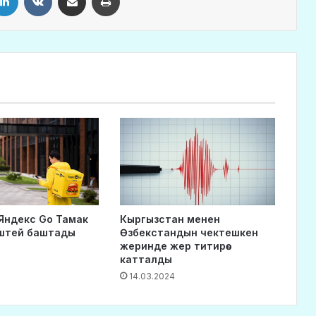
Яндекс Go Тамак
Кыргызстан менен
иштей баштады
Өзбекстандын чектешкен
жеринде жер титирөө
катталды
14.03.2024