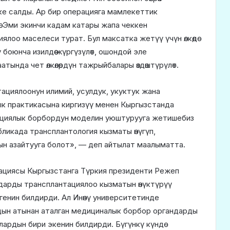
е салды. Ар бир операцияга мамлекеттик
. Эми экинчи кадам катары жапа чеккен
оо маселеси турат. Бул максатка жетүү үчүн өлкөдө
 боюнча изилдөө жүргүзүлөт, ошондой эле
ында чет өлкөлөрдүн тажрыйбалары өздөштүрүлөт.
циялоонун илимий, усулдук, укуктук жана
ык практикасына киргизүү менен Кыргызстанда
циялык борбордун моделин уюштурууга жетишебиз
бликада трансплантология кызматы өнүгүп,
ын азайтууга болот», — деп айтылат маалыматта.
гациясы Кыргызстанга Түркия президенти Режеп
арды трансплантациялоо кызматын өнүктүрүү
енин билдирди. Ал Инөнү университетинде
дын атынан аталган медициналык борбор органдарды
ардын бири экенин билдирди. Бүгүнкү күндө