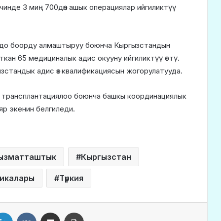
инде 3 миң 700дөн ашык операциялар ийгиликтүү
рдо боорду алмаштыруу боюнча Кыргызстандын
ан 65 медициналык адис окууну ийгиликтүү өттү.
стандык адис өз квалификациясын жогорулатууда.
у трансплантациялоо боюнча башкы координациялык
даяр экенин белгиледи.
ызматташтык
Кыргызстан
ликалары
Түркия
LinkedIn
VKontakte
Share via Email
Print