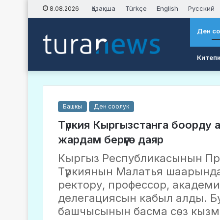
Қазақша
Türkçe
English
Русский
8.08.2026
Ден с
Китеп
Башкы
Ден соолук
Түркия Кыргызстанга боорду а
жардам берүүгө даяр
Кыргыз Республикасынын П
Түркиянын Малатья шаарында
ректору, профессор, академ
делегациясын кабыл алды. Б
башчысынын басма сөз кызм