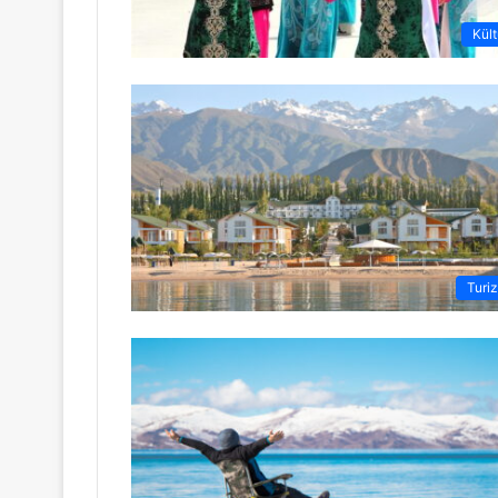
Kült
Turi