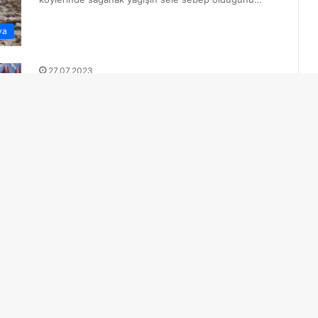
ya
27.07.2023
Kırgızistan’da 7. Issık Göl 2023
Uluslararası Ekonomi Forumu
düzenlendi
Cumhurbaşkanılığı Yatırım Ajansı tarafından Çolpon
Ata şehrindeki Ruh Ordo Merkez’inde düzenlenen
foruma Issık Göl Valiliği ve Kırgızistan Ticaret Odalar
ya
Birliği…
23.07.2023
Issık Göl’e gelen ilk Özbek turist
kafilesi ekmek ve kaymakla
karşılandı
Issık Göl Bölgesi’nin Tamçı köyündeki Issık Göl