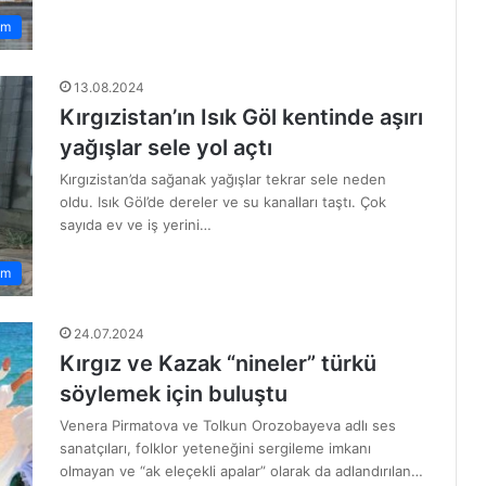
zm
13.08.2024
Kırgızistan’ın Isık Göl kentinde aşırı
yağışlar sele yol açtı
Kırgızistan’da sağanak yağışlar tekrar sele neden
oldu. Isık Göl’de dereler ve su kanalları taştı. Çok
sayıda ev ve iş yerini…
em
24.07.2024
Kırgız ve Kazak “nineler” türkü
söylemek için buluştu
Venera Pirmatova ve Tolkun Orozobayeva adlı ses
sanatçıları, folklor yeteneğini sergileme imkanı
olmayan ve “ak eleçekli apalar” olarak da adlandırılan…