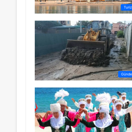
Turi
Günd