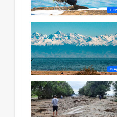
Turi
Dün