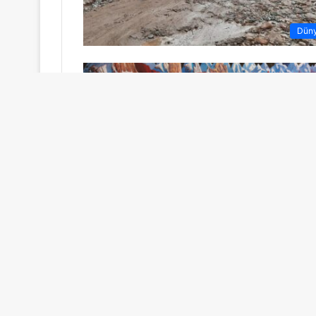
Dün
Dün