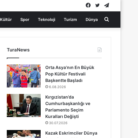
Facebook
Twitter
Telegram
Arama
Kültür
Spor
Teknoloji
Turizm
Dünya
yap
TuraNews
...
Orta Asya’nın En Büyük
Pop Kültür Festivali
Başkentte Başladı
6.08.2026
Kırgızistan’da
Cumhurbaşkanlığı ve
Parlamento Seçim
Kuralları Değişti
30.07.2026
Kazak Eskrimciler Dünya