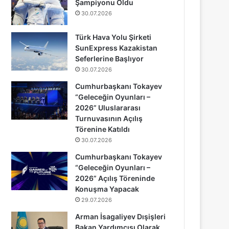
Şampiyonu Oldu
30.07.2026
Türk Hava Yolu Şirketi
SunExpress Kazakistan
Seferlerine Başlıyor
30.07.2026
Cumhurbaşkanı Tokayev
“Geleceğin Oyunları –
2026” Uluslararası
Turnuvasının Açılış
Törenine Katıldı
30.07.2026
Cumhurbaşkanı Tokayev
“Geleceğin Oyunları –
2026” Açılış Töreninde
Konuşma Yapacak
29.07.2026
Arman İsagaliyev Dışişleri
Bakan Yardımcısı Olarak