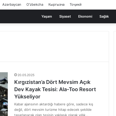
Azərbaycan
Oʻzbekcha
Кыргызча
Тоҷикӣ
Yaşam
Siyaset
Ekonomi
Sağlık
20.05.2025
Kırgızistan’a Dört Mevsim Açık
Dev Kayak Tesisi: Ala-Too Resort
Yükseliyor
Kabar ajansının aktardığı habere göre, sadece kış
değil, dört mevsim turizme hitap edecek şekilde
tasarlanacak olan tesisin yaklaşık olarak yıllık…