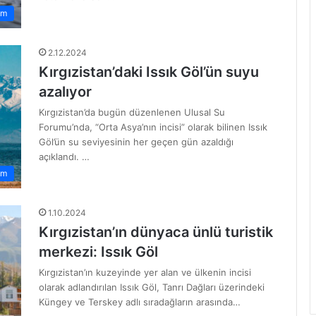
em
2.12.2024
Kırgızistan’daki Issık Göl’ün suyu
azalıyor
Kırgızistan’da bugün düzenlenen Ulusal Su
Forumu’nda, “Orta Asya’nın incisi” olarak bilinen Issık
Göl’ün su seviyesinin her geçen gün azaldığı
açıklandı. …
am
1.10.2024
Kırgızistan’ın dünyaca ünlü turistik
merkezi: Issık Göl
Kırgızistan’ın kuzeyinde yer alan ve ülkenin incisi
olarak adlandırılan Issık Göl, Tanrı Dağları üzerindeki
Küngey ve Terskey adlı sıradağların arasında…