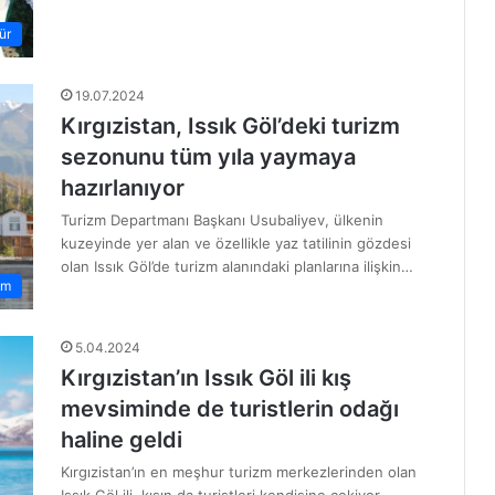
ür
19.07.2024
Kırgızistan, Issık Göl’deki turizm
sezonunu tüm yıla yaymaya
hazırlanıyor
Turizm Departmanı Başkanı Usubaliyev, ülkenin
kuzeyinde yer alan ve özellikle yaz tatilinin gözdesi
olan Issık Göl’de turizm alanındaki planlarına ilişkin…
zm
5.04.2024
Kırgızistan’ın Issık Göl ili kış
mevsiminde de turistlerin odağı
haline geldi
Kırgızistan’ın en meşhur turizm merkezlerinden olan
Issık Göl ili, kışın da turistleri kendisine çekiyor.