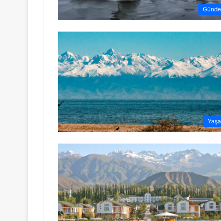
Günd
Yaş