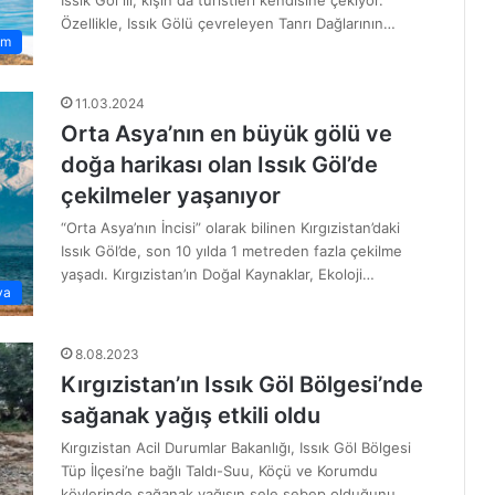
Özellikle, Issık Gölü çevreleyen Tanrı Dağlarının…
zm
11.03.2024
Orta Asya’nın en büyük gölü ve
doğa harikası olan Issık Göl’de
çekilmeler yaşanıyor
“Orta Asya’nın İncisi” olarak bilinen Kırgızistan’daki
Issık Göl’de, son 10 yılda 1 metreden fazla çekilme
yaşadı. Kırgızistan’ın Doğal Kaynaklar, Ekoloji…
ya
8.08.2023
Kırgızistan’ın Issık Göl Bölgesi’nde
sağanak yağış etkili oldu
Kırgızistan Acil Durumlar Bakanlığı, Issık Göl Bölgesi
Tüp İlçesi’ne bağlı Taldı-Suu, Köçü ve Korumdu
köylerinde sağanak yağışın sele sebep olduğunu…