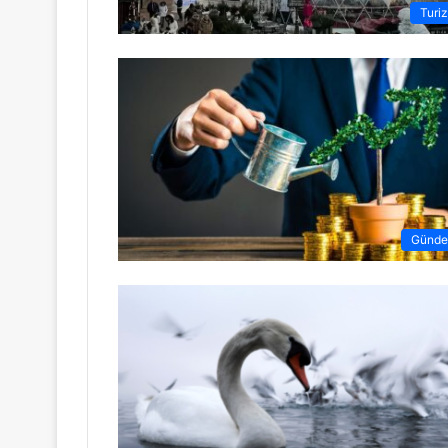
Turi
Günd