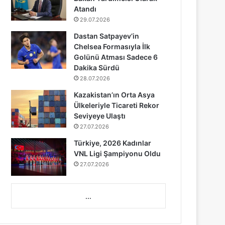
Atandı
29.07.2026
Dastan Satpayev’in
Chelsea Formasıyla İlk
Golünü Atması Sadece 6
Dakika Sürdü
28.07.2026
Kazakistan’ın Orta Asya
Ülkeleriyle Ticareti Rekor
Seviyeye Ulaştı
27.07.2026
Türkiye, 2026 Kadınlar
VNL Ligi Şampiyonu Oldu
27.07.2026
...