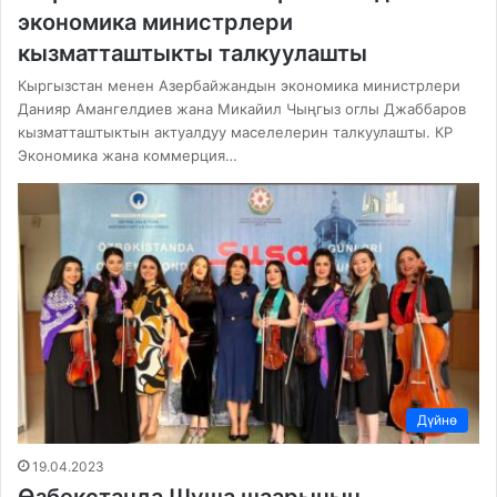
экономика министрлери
кызматташтыкты талкуулашты
Кыргызстан менен Азербайжандын экономика министрлери
Данияр Амангелдиев жана Микайил Чыңгыз оглы Джаббаров
кызматташтыктын актуалдуу маселелерин талкуулашты. КР
Экономика жана коммерция…
Дүйнө
19.04.2023
Өзбекстанда Шуша шаарынын