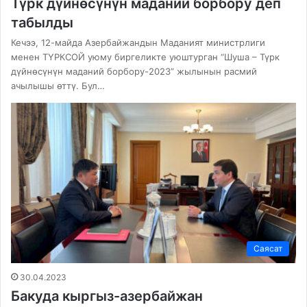
Түрк дүйнөсүнүн маданий борбору деп
табылды
Кечээ, 12-майда Азербайжандын Маданият министрлиги
менен ТҮРКСОЙ уюму биргеликте уюштурган “Шуша – Түрк
дүйнөсүнүн маданий борбору-2023” жылынын расмий
ачылышы өттү. Бул…
Саясат
30.04.2023
Бакуда кыргыз-азербайжан