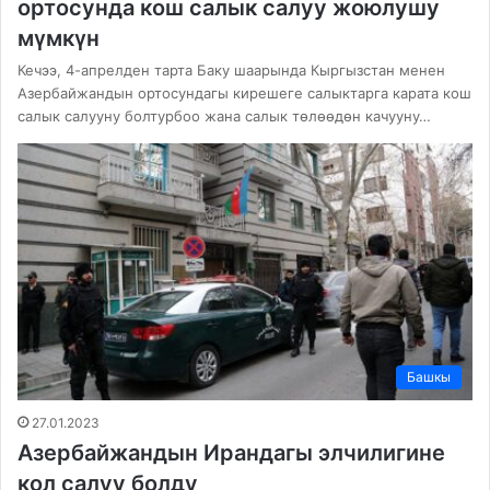
ортосунда кош салык салуу жоюлушу
мүмкүн
Кечээ, 4-апрелден тарта Баку шаарында Кыргызстан менен
Азербайжандын ортосундагы кирешеге салыктарга карата кош
салык салууну болтурбоо жана салык төлөөдөн качууну…
Башкы
27.01.2023
Азербайжандын Ирандагы элчилигине
кол салуу болду