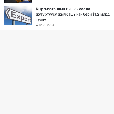
Кыргызстандын тышкы соода
жүгүртүүсү жыл башынан бери $1,2 млрд
түздү
12.03.2024
Садыр Жапаров ЕЭК коллегиясынын
төрагасы Бакытжан Сагинтаевди кабыл
алды
12.03.2024
Ba
Кыргызстандык грек-римчилер (U-20)
to
Казакстанда эл аралык мелдешке
катышууда
to
12.03.2024
bu
...