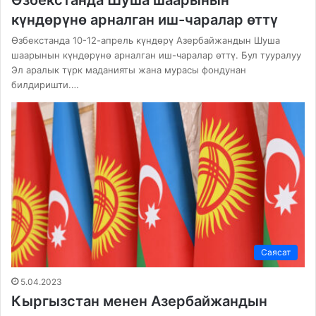
күндөрүнө арналган иш-чаралар өттү
Өзбекстанда 10-12-апрель күндөрү Азербайжандын Шуша
шаарынын күндөрүнө арналган иш-чаралар өттү. Бул тууралуу
Эл аралык түрк маданияты жана мурасы фондунан
билдиришти.…
Саясат
5.04.2023
Кыргызстан менен Азербайжандын