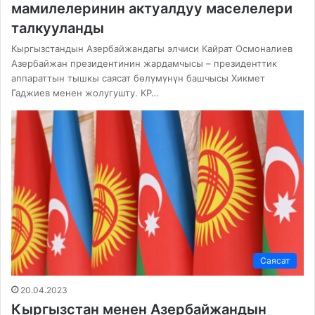
мамилелеринин актуалдуу маселелери
талкууланды
Кыргызстандын Азербайжандагы элчиси Кайрат Осмоналиев
Азербайжан президентинин жардамчысы – президенттик
аппараттын тышкы саясат бөлүмүнүн башчысы Хикмет
Гаджиев менен жолугушту. КР…
Саясат
20.04.2023
Кыргызстан менен Азербайжандын