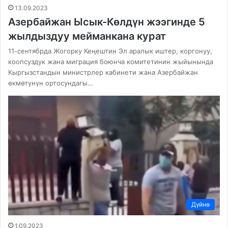
13.09.2023
Азербайжан Ысык-Көлдүн жээгинде 5
жылдыздуу мейманкана курат
11-сентябрда Жогорку Кеңештин Эл аралык иштер, коргонуу,
коопсуздук жана миграция боюнча комитетинин жыйынында
Кыргызстандын министрлер кабинети жана Азербайжан
өкмөтүнүн ортосундагы…
Дүйнө
1.09.2023