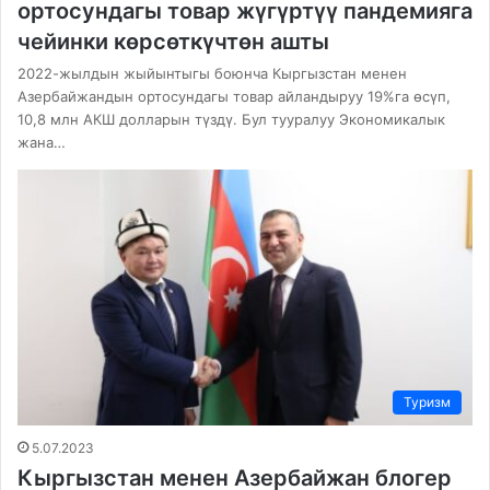
ортосундагы товар жүгүртүү пандемияга
чейинки көрсөткүчтөн ашты
2022-жылдын жыйынтыгы боюнча Кыргызстан менен
Азербайжандын ортосундагы товар айландыруу 19%га өсүп,
10,8 млн АКШ долларын түздү. Бул тууралуу Экономикалык
жана…
Туризм
5.07.2023
Кыргызстан менен Азербайжан блогер