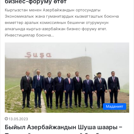
бизнес-форуму өтөт
Кыргызстан менен Азербайжандын ортосундагы
Экономикалык жана гуманитардык кызматташтык боюнча
өкмөттөр аралык комиссиянын бешинчи отурумунун
алкагында кыргыз-азербайжан бизнес-форуму өтөт.
Инвестициялар боюнча…
Маданият
13.05.2023
Быйыл Азербайжандын Шуша шаары –