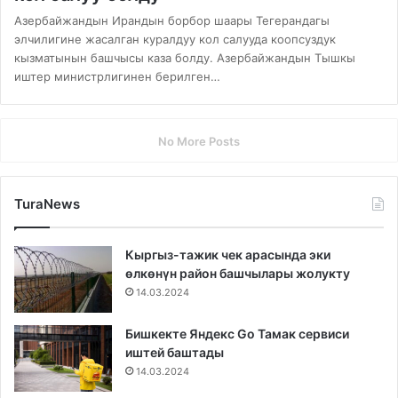
Азербайжандын Ирандын борбор шаары Тегерандагы
элчилигине жасалган куралдуу кол салууда коопсуздук
кызматынын башчысы каза болду. Азербайжандын Тышкы
иштер министрлигинен берилген…
No More Posts
TuraNews
Кыргыз-тажик чек арасында эки
өлкөнүн район башчылары жолукту
14.03.2024
Бишкекте Яндекс Go Тамак сервиси
иштей баштады
14.03.2024