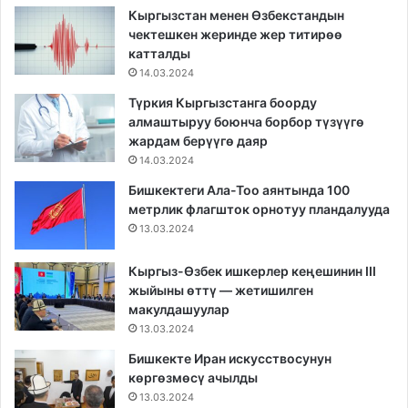
Кыргызстан менен Өзбекстандын
чектешкен жеринде жер титирөө
катталды
14.03.2024
Түркия Кыргызстанга боорду
алмаштыруу боюнча борбор түзүүгө
жардам берүүгө даяр
14.03.2024
Бишкектеги Ала-Тоо аянтында 100
метрлик флагшток орнотуу пландалууда
13.03.2024
Кыргыз-Өзбек ишкерлер кеңешинин III
жыйыны өттү — жетишилген
макулдашуулар
13.03.2024
Бишкекте Иран искусствосунун
көргөзмөсү ачылды
13.03.2024