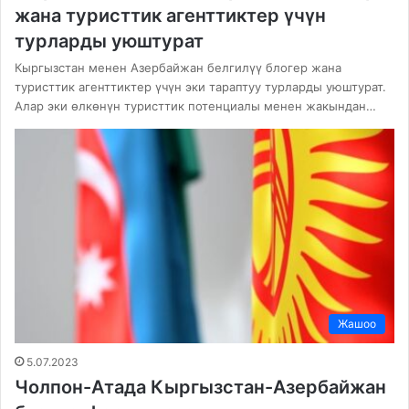
жана туристтик агенттиктер үчүн
турларды уюштурат
Кыргызстан менен Азербайжан белгилүү блогер жана
туристтик агенттиктер үчүн эки тараптуу турларды уюштурат.
Алар эки өлкөнүн туристтик потенциалы менен жакындан…
Жашоо
5.07.2023
Чолпон-Атада Кыргызстан-Азербайжан