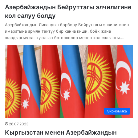
Азербайжандын Бейруттагы элчилигине
кол салуу болду
Азербайжандын Ливандын борбору Бейруттагы элчилигинин
имаратына армян тектүү бир канча киши, боёк жана
жардыргыч зат куюлган бөтөлкөлөр менен кол салышты.…
Экономика
26.07.2023
Кыргызстан менен Азербайжандын