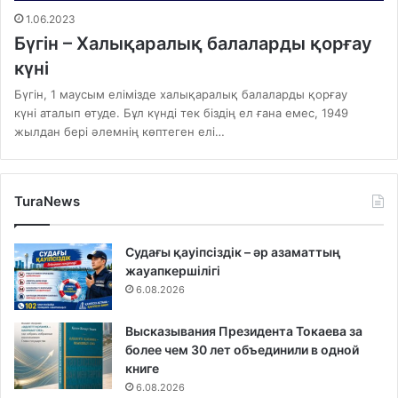
1.06.2023
Бүгін – Халықаралық балаларды қорғау
күні
Бүгін, 1 маусым елімізде халықаралық балаларды қорғау
күні аталып өтуде. Бұл күнді тек біздің ел ғана емес, 1949
жылдан бері әлемнің көптеген елі…
TuraNews
Судағы қауіпсіздік – әр азаматтың
жауапкершілігі
6.08.2026
Высказывания Президента Токаева за
более чем 30 лет объединили в одной
книге
6.08.2026