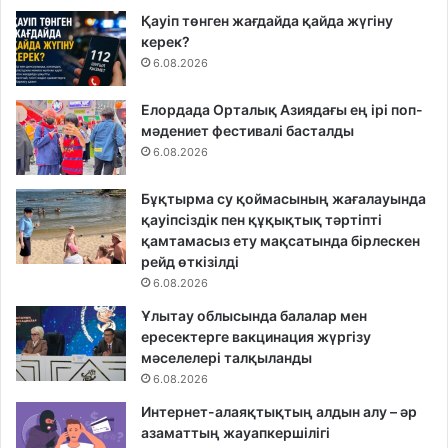
Қауіп төнген жағдайда қайда жүгіну
керек?
6.08.2026
Елордада Орталық Азиядағы ең ірі поп-
мәдениет фестивалі басталды
6.08.2026
Бұқтырма су қоймасының жағалауында
қауіпсіздік пен құқықтық тәртіпті
қамтамасыз ету мақсатында бірлескен
рейд өткізілді
6.08.2026
Ұлытау облысында балалар мен
ересектерге вакцинация жүргізу
мәселелері талқыланды
6.08.2026
Интернет-алаяқтықтың алдын алу – әр
азаматтың жауапкершілігі