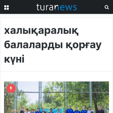
Menu
S
fo
халықаралық
балаларды қорғау
күні