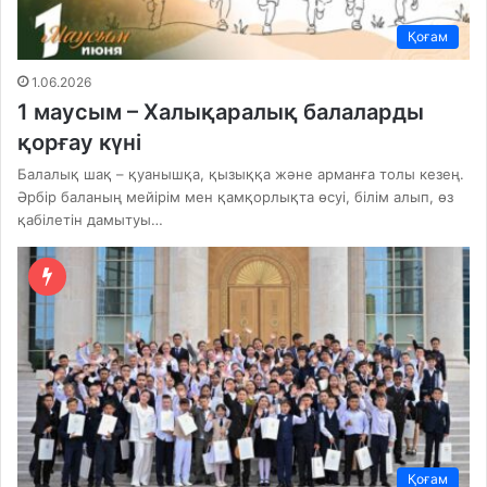
Қоғам
1.06.2026
1 маусым – Халықаралық балаларды
қорғау күні
Балалық шақ – қуанышқа, қызыққа және арманға толы кезең.
Әрбір баланың мейірім мен қамқорлықта өсуі, білім алып, өз
қабілетін дамытуы…
Қоғам