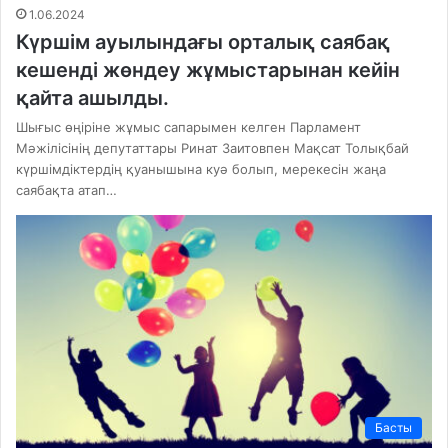
1.06.2024
Күршім ауылындағы орталық саябақ
кешенді жөндеу жұмыстарынан кейін
қайта ашылды.
Шығыс өңіріне жұмыс сапарымен келген Парламент
Мәжілісінің депутаттары Ринат Заитовпен Мақсат Толықбай
күршімдіктердің қуанышына куә болып, мерекесін жаңа
саябақта атап…
Басты