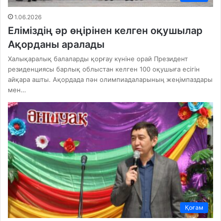
1.06.2026
Еліміздің әр өңірінен келген оқушылар
Ақорданы аралады
Халықаралық балаларды қорғау күніне орай Президент
резиденциясы барлық облыстан келген 100 оқушыға есігін
айқара ашты. Ақордада пән олимпиадаларының жеңімпаздары
мен…
Қоғам