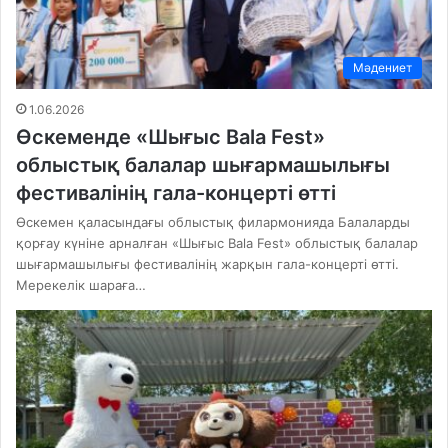
Мәдениет
1.06.2026
Өскеменде «Шығыс Bala Fest»
облыстық балалар шығармашылығы
фестивалінің гала-концерті өтті
Өскемен қаласындағы облыстық филармонияда Балаларды
қорғау күніне арналған «Шығыс Bala Fest» облыстық балалар
шығармашылығы фестивалінің жарқын гала-концерті өтті.
Мерекелік шараға…