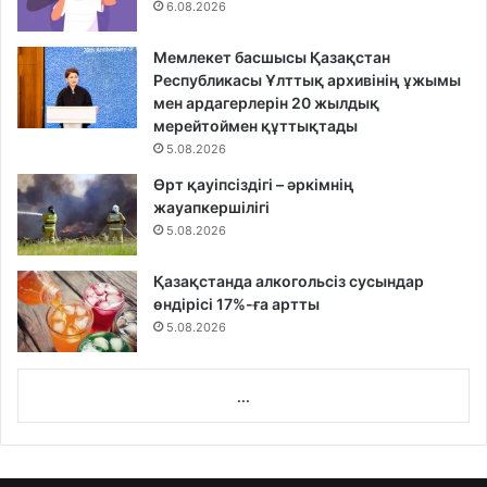
6.08.2026
Мемлекет басшысы Қазақстан
Республикасы Ұлттық архивінің ұжымы
мен ардагерлерін 20 жылдық
мерейтоймен құттықтады
5.08.2026
Өрт қауіпсіздігі – әркімнің
жауапкершілігі
5.08.2026
Қазақстанда алкогольсіз сусындар
өндірісі 17%-ға артты
5.08.2026
...