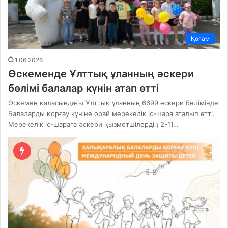
Қоғам
1.06.2026
Өскеменде Ұлттық ұланның әскери
бөлімі балалар күнін атап өтті
Өскемен қаласындағы Ұлттық ұланның 6699 әскери бөлімінде
Балаларды қорғау күніне орай мерекелік іс-шара аталып өтті.
Мерекелік іс-шараға әскери қызметшілердің 2-11…