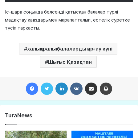
Іс-шара соңында белсенді қатысқан балалар түрлі
мадақтау қағаздарымен марапатталып, естелік суретке
түсіп тарқасты.
халықаралық балаларды қорғау күні
Шығыс Қазақстан
Facebook
Twitter
LinkedIn
VKontakte
Share via Email
Print
TuraNews