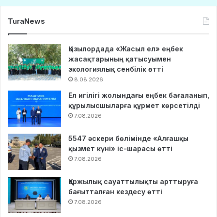
TuraNews
Қызылордада «Жасыл ел» еңбек
жасақтарының қатысуымен
экологиялық сенбілік өтті
8.08.2026
Ел игілігі жолындағы еңбек бағаланып,
құрылысшыларға құрмет көрсетілді
7.08.2026
5547 әскери бөлімінде «Алғашқы
қызмет күні» іс-шарасы өтті
7.08.2026
Қаржылық сауаттылықты арттыруға
бағытталған кездесу өтті
7.08.2026