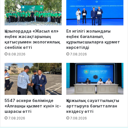
Қызылордада «Жасыл ел»
Ел игілігі жолындағы
еңбек жасақтарының
еңбек бағаланып,
қатысуымен экологиялық
құрылысшыларға құрмет
сенбілік өтті
көрсетілді
8.08.2026
7.08.2026
5547 әскери бөлімінде
Қаржылық сауаттылықты
«Алғашқы қызмет күні» іс-
арттыруға бағытталған
шарасы өтті
кездесу өтті
7.08.2026
7.08.2026