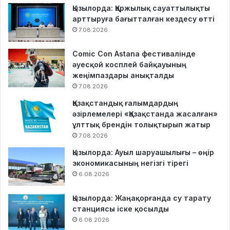
Қызылорда: Қаржылық сауаттылықты
арттыруға бағытталған кездесу өтті
7.08.2026
Comic Con Astana фестивалінде
әуесқой косплей байқауының
жеңімпаздары анықталды
7.08.2026
Қазақстандық ғалымдардың
әзірлемелері «Қазақстанда жасалған»
ұлттық брендін толықтырып жатыр
7.08.2026
Қызылорда: Ауыл шаруашылығы – өңір
экономикасының негізгі тірегі
6.08.2026
Қызылорда: Жаңақорғанда су тарату
станциясы іске қосылды
6.08.2026