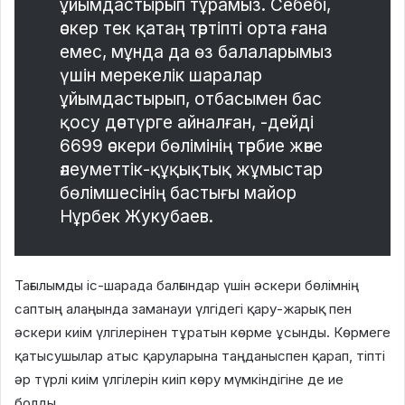
ұйымдастырып тұрамыз. Себебі,
әскер тек қатаң тәртіпті орта ғана
емес, мұнда да өз балаларымыз
үшін мерекелік шаралар
ұйымдастырып, отбасымен бас
қосу дәстүрге айналған, -дейді
6699 әскери бөлімінің тәрбие және
әлеуметтік-құқықтық жұмыстар
бөлімшесінің бастығы майор
Нұрбек Жукубаев.
Тағылымды іс-шарада балғындар үшін әскери бөлімнің
саптың алаңында заманауи үлгідегі қару-жарық пен
әскери киім үлгілерінен тұратын көрме ұсынды. Көрмеге
қатысушылар атыс қаруларына таңданыспен қарап, тіпті
әр түрлі киім үлгілерін киіп көру мүмкіндігіне де ие
болды.