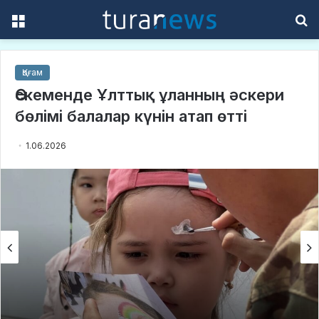
Menu
S
f
Қоғам
Өскеменде Ұлттық ұланның әскери
бөлімі балалар күнін атап өтті
1.06.2026