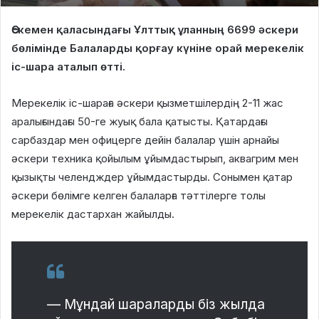
Өскемен қаласындағы Ұлттық ұланның 6699 әскери
бөлімінде Балаларды қорғау күніне орай мерекелік
іс-шара аталып өтті.
Мерекелік іс-шараға әскери қызметшілердің 2-11 жас
аралығындағы 50-ге жуық бала қатысты. Қатардағы
сарбаздар мен офицерге дейін балалар үшін арнайы
әскери техника қойылым ұйымдастырып, аквагрим мен
қызықты челендждер ұйымдастырды. Сонымен қатар
әскери бөлімге келген балаларға тәттілерге толы
мерекелік дастархан жайылды.
— Мұндай шараларды біз жылда