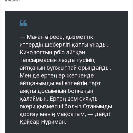
— Маған әсіресе, қызметтік
иттердің шеберлігі қатты ұнады.
Кинологтың әрбір айтқан
тапсырмасын лезде түсініп,
айтқанын бұлжытпай орындайды.
Мен де ертең ер жеткенде
айтқанымды екі етпейтін төрт
аяқты досымның болғанын
қалаймын. Ертең әкем сияқты
әскери қызметші болып Отанымды
қорғау менің мақсатым, — дейді
Қайсар Нұриман.