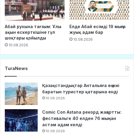
Абай рухына тағзым: Ұлы
Елде Абай есімді 19 мыңға
ақын ескерткішіне гүл
жуық адам бар
шоқтары қойылды
10.08.2026
10.08.2026
TuraNews
Қазақстандықтар Антальяға ең жиі
баратын туристер қатарына енді
10.08.2026
Comic Con Astana рекорд жаңартты:
фестивальге 40 елден 76 мыңнан
астам адам келді
10.08.2026