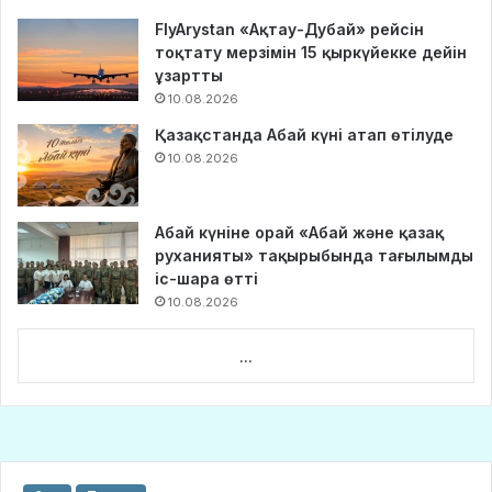
FlyArystan «Ақтау-Дубай» рейсін
тоқтату мерзімін 15 қыркүйекке дейін
ұзартты
10.08.2026
Қазақстанда Абай күні атап өтілуде
10.08.2026
Абай күніне орай «Абай және қазақ
руханияты» тақырыбында тағылымды
іс-шара өтті
10.08.2026
...