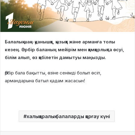
Балалық шақ – қуанышқа, қызыққа және арманға толы
кезең. Әрбір баланың мейірім мен қамқорлықта өсуі,
білім алып, өз қабілетін дамытуы маңызды.
Әрбір бала бақытты, өзіне сенімді болып өсіп,
армандарына батыл қадам жасасын!
халықаралық балаларды қорғау күні