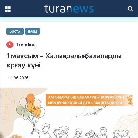
Menu
S
f
Басты
Қоғам
Trending
1 маусым – Халықаралық балаларды
қорғау күні
1.06.2026