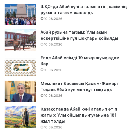
ШҚО-да Абай күні аталып өтіп, хакімнің
рухына тағзым жасалды
10.08.2026
Абай рухына тағзым: Ұлы ақын
ескерткішіне гүл шоқтары қойылды
10.08.2026
Елде Абай есімді 19 мыңға жуық адам
бар
10.08.2026
Мемлекет басшысы Қасым-Жомарт
Тоқаев Абай күнімен құттықтады
10.08.2026
Қазақстанда Абай күні аталып өтіп
жатыр: Ұлы ойшылдың туғанына 181
жыл толды
10.08.2026