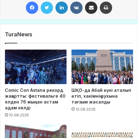
Facebook
Twitter
LinkedIn
VKontakte
Share via Email
Print
TuraNews
Comic Con Astana рекорд
ШҚО-да Абай күні аталып
жаңартты: фестивальге 40
өтіп, хакімнің рухына
елден 76 мыңнан астам
тағзым жасалды
адам келді
10.08.2026
10.08.2026