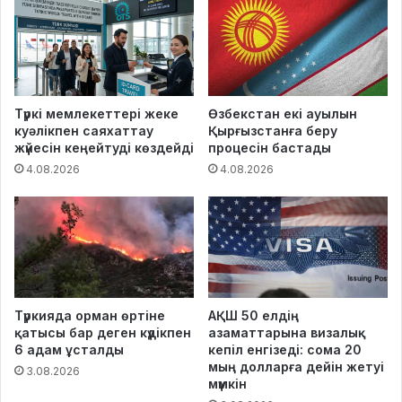
Түркі мемлекеттері жеке
Өзбекстан екі ауылын
куәлікпен саяхаттау
Қырғызстанға беру
жүйесін кеңейтуді көздейді
процесін бастады
4.08.2026
4.08.2026
Түркияда орман өртіне
АҚШ 50 елдің
қатысы бар деген күдікпен
азаматтарына визалық
6 адам ұсталды
кепіл енгізеді: сома 20
мың долларға дейін жетуі
3.08.2026
мүмкін