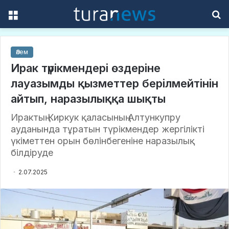
Menu
S
f
Әлем
Ирак түрікмендері өздеріне
лауазымды қызметтер берілмейтінін
айтып, наразылыққа шықты
Ирактың Киркук қаласының Алтункупру
ауданында тұратын түрікмендер жергілікті
үкіметтен орын бөлінбегеніне наразылық
білдіруде
2.07.2025