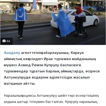
AA
Анадолу
агенттігінің хабарлауынша, Киркук
аймақтық кеңесіндегі Ирак түрікмен майданының
мүшесі Ахмед Ремзи Купрулу баспасөзге
түрікмендер тұратын барлық аймақтарда, әсіресе
Алтункупруде өздеріне әділетсіздік жасалып
жатқанын айтты.
Наразылық акциясы Алтынкупру шейіттері ескерткішінің
алдына шатыр тігілумен басталған. Купрулу наразылық