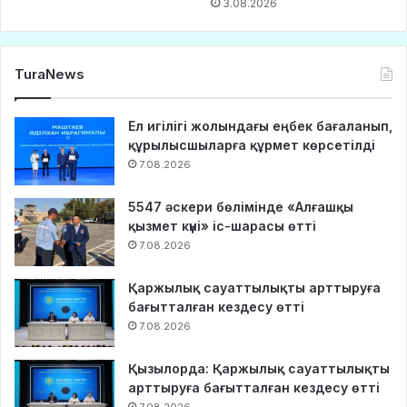
3.08.2026
TuraNews
Ел игілігі жолындағы еңбек бағаланып,
құрылысшыларға құрмет көрсетілді
7.08.2026
5547 әскери бөлімінде «Алғашқы
қызмет күні» іс-шарасы өтті
7.08.2026
Қаржылық сауаттылықты арттыруға
бағытталған кездесу өтті
7.08.2026
Қызылорда: Қаржылық сауаттылықты
арттыруға бағытталған кездесу өтті