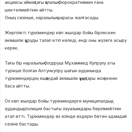
акциясы аймақтағы қалалық бюрократиямен ғана
шектелмейтінін айтты.
Оның сөзінше, наразылық шарасы жалғасады.
Жергілікті түркімендер көп жылдар бойы бірлескен
әкімшілік құруды талап етіп келеді, енді оны жүзеге асыру
керек.
Тағы бір наразылық білдіруші Мұхаммед Купрулу аты
түрікше болған Алтункупру шағын ауданында
түрікмендердің ешқандай әкімшілік құқықтары жоқ екенін
баса айтты.
Ол көп жылдар бойы түрікмендерге муниципалдық,
аудандық, полиция бастығы лауазымдары берілмейтінін
атап өтті. Түрікмендер өз елінде өздерін бөтен адамдай
сезіне бастады.