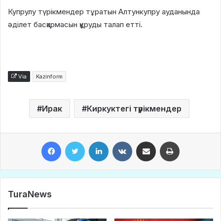
Купрулу түрікмендер тұратын Алтункупру ауданында
әділет басқармасын құруды талап етті.
Via
Kazinform
Ирак
Киркуктегі түрікмендер
Facebook
Twitter
LinkedIn
VKontakte
Share via Email
Print
TuraNews