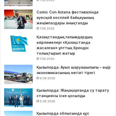
7.08.2026
Comic Con Astana фестивалінде
әуесқой косплей байқауының
жеңімпаздары анықталды
7.08.2026
Қазақстандық ғалымдардың
әзірлемелері «Қазақстанда
жасалған» ұлттық брендін
толықтырып жатыр
7.08.2026
Қызылорда: Ауыл шаруашылығы – өңір
экономикасының негізгі тірегі
6.08.2026
Қызылорда: Жаңақорғанда су тарату
станциясы іске қосылды
6.08.2026
Қызылорда облысында құс