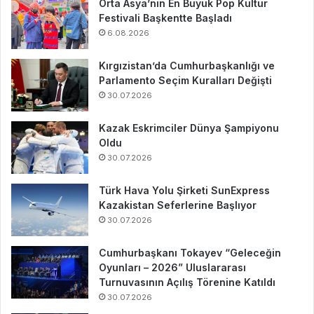
Orta Asya’nın En Büyük Pop Kültür
Festivali Başkentte Başladı
6.08.2026
Kırgızistan’da Cumhurbaşkanlığı ve
Parlamento Seçim Kuralları Değişti
30.07.2026
Kazak Eskrimciler Dünya Şampiyonu
Oldu
30.07.2026
Türk Hava Yolu Şirketi SunExpress
Kazakistan Seferlerine Başlıyor
30.07.2026
Cumhurbaşkanı Tokayev “Geleceğin
Oyunları – 2026” Uluslararası
Turnuvasının Açılış Törenine Katıldı
30.07.2026