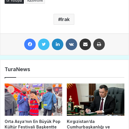
Yoluyla
Kazinform
Irak
Facebook
Twitter
LinkedIn
VKontakte
E-Posta ile paylaş
Yazdır
TuraNews
Orta Asya’nın En Büyük Pop
Kırgızistan’da
Kültür Festivali Başkentte
Cumhurbaşkanlığı ve