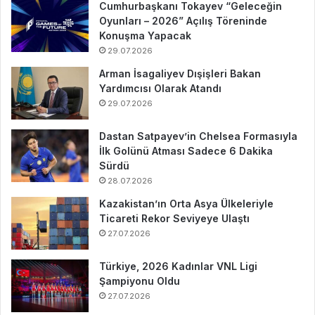
Cumhurbaşkanı Tokayev “Geleceğin
Oyunları – 2026” Açılış Töreninde
Konuşma Yapacak
29.07.2026
Arman İsagaliyev Dışişleri Bakan
Yardımcısı Olarak Atandı
29.07.2026
Dastan Satpayev’in Chelsea Formasıyla
İlk Golünü Atması Sadece 6 Dakika
Sürdü
28.07.2026
Kazakistan’ın Orta Asya Ülkeleriyle
Ticareti Rekor Seviyeye Ulaştı
27.07.2026
Türkiye, 2026 Kadınlar VNL Ligi
Şampiyonu Oldu
27.07.2026