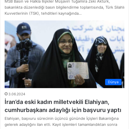
MSB Basın ve Halkla İlişkiler Müşaviri Tuğamira Zeki Aktürk,
bakanlıkta düzenlediği basın bilgilendirme toplantısında, Türk Silahlı
Kuvvetlerinin (TSK), tehditleri kaynağında…
Dünya
3.06.2024
İran’da eski kadın milletvekili Elahiyan,
cumhurbaşkanı adaylığı için başvuru yaptı
Elahiyan, başvuru sürecinin üçüncü gününde İçişleri Bakanlığına
gelerek adaylığını ilan etti. Kayıt işlemleri tamamlandıktan sonra