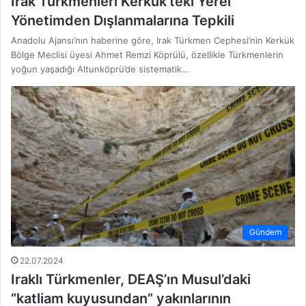
Irak Türkmenleri Kerkük’teki Yerel
Yönetimden Dışlanmalarına Tepkili
Anadolu Ajansı’nın haberine göre, Irak Türkmen Cephesi’nin Kerkük
Bölge Meclisi üyesi Ahmet Remzi Köprülü, özellikle Türkmenlerin
yoğun yaşadığı Altunköprü’de sistematik…
Gündem
22.07.2024
Iraklı Türkmenler, DEAŞ’ın Musul’daki
“katliam kuyusundan” yakınlarının