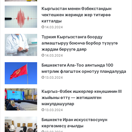
Кыргызстан менен Өзбекстандын
чектешкен жеринде жер титирөө
катталды
14.03.2024
Түркия Кыргызстанга боорду
алмаштыруу боюнча борбор түзүүгө
жардам берүүгө даяр
14.03.2024
Бишкектеги Ала-Тоо аянтында 100
метрлик флагшток орнотуу пландалууда
13.03.2024
Кыргыз-Өзбек ишкерлер кеңешинин III
жыйыны өттү — жетишилген
макулдашуулар
13.03.2024
Бишкекте Иран искусствосунун
көргөзмөсү ачылды