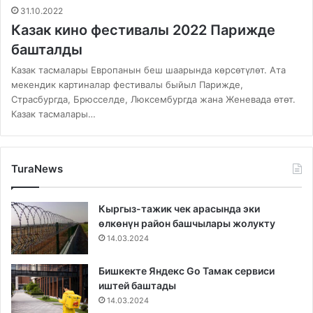
31.10.2022
Казак кино фестивалы 2022 Парижде
башталды
Казак тасмалары Европанын беш шаарында көрсөтүлөт. Ата
мекендик картиналар фестивалы быйыл Парижде,
Страсбургда, Брюсселде, Люксембургда жана Женевада өтөт.
Казак тасмалары…
TuraNews
Кыргыз-тажик чек арасында эки
өлкөнүн район башчылары жолукту
14.03.2024
Бишкекте Яндекс Go Тамак сервиси
иштей баштады
14.03.2024