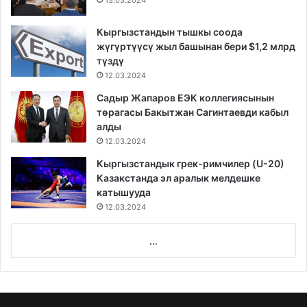
13.03.2024
Кыргызстандын тышкы соода
жүгүртүүсү жыл башынан бери $1,2 млрд
түздү
12.03.2024
Садыр Жапаров ЕЭК коллегиясынын
төрагасы Бакытжан Сагинтаевди кабыл
алды
12.03.2024
Кыргызстандык грек-римчилер (U-20)
Казакстанда эл аралык мелдешке
катышууда
12.03.2024
...