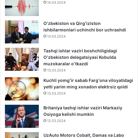
14.03.2024
Oʻzbekiston va Qirgʻiziston
ishbilarmonlari uchinchi bor uchrashdi
13.03.2024
Tashqi ishlar vaziri boshchiligidagi
Oʻzbekiston delegatsiyasi Kobulda
muzokaralar oʻtkazdi
13.03.2024
Kuchli yomgʻir sabab Fargʻona viloyatidagi
yetti yarim ming xonadon elektrsiz qoldi
13.03.2024
Britaniya tashqi ishlar vaziri Markaziy
Osiyoga kelishi mumkin
12.03.2024
UzAuto Motors Cobalt, Damas va Labo