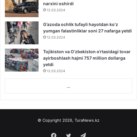
narxini oshirdi
12.03.2024
G’azoda ochlik tufayli hayotdan ko’z
yumgan falastinliklar soni 27 nafarga yetdi
12.03.2024
Tojikiston va O‘zbekiston o‘rtasidagi tovar
ayirboshlash hajmi 757 million dollarga
yetdi
12.03.2024
...
© Copyright 2026, TuraNews.kz
Facebook
Twitter
Telegram