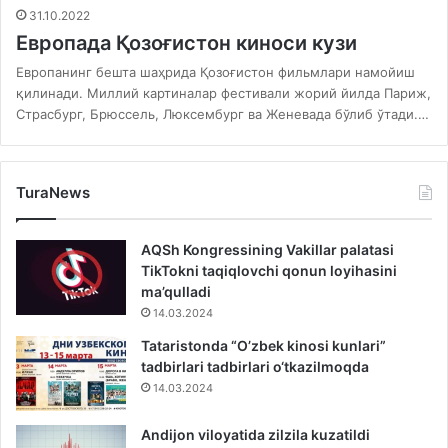
31.10.2022
Европада Қозоғистон киноси кузи
Европанинг бешта шаҳрида Қозоғистон фильмлари намойиш
қилинади. Миллий картиналар фестивали жорий йилда Париж,
Страсбург, Брюссель, Люксембург ва Женевада бўлиб ўтади.…
TuraNews
AQSh Kongressining Vakillar palatasi
TikTokni taqiqlovchi qonun loyihasini
ma’qulladi
14.03.2024
Tataristonda “O’zbek kinosi kunlari”
tadbirlari tadbirlari o‘tkazilmoqda
14.03.2024
Andijon viloyatida zilzila kuzatildi