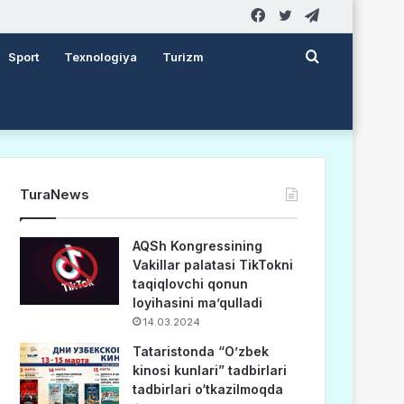
Facebook
Twitter
Telegram
Search
Sport
Texnologiya
Turizm
for
TuraNews
AQSh Kongressining
Vakillar palatasi TikTokni
taqiqlovchi qonun
loyihasini ma’qulladi
14.03.2024
Tataristonda “O’zbek
kinosi kunlari” tadbirlari
tadbirlari o‘tkazilmoqda