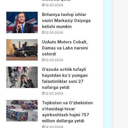
13.03.2024
Britaniya tashqi ishlar
vaziri Markaziy Osiyoga
kelishi mumkin
12.03.2024
UzAuto Motors Cobalt,
Damas va Labo narxini
oshirdi
12.03.2024
G’azoda ochlik tufayli
hayotdan ko’z yumgan
falastinliklar soni 27
nafarga yetdi
12.03.2024
Tojikiston va O‘zbekiston
o‘rtasidagi tovar
ayirboshlash hajmi 757
million dollarga yetdi
12.03.2024