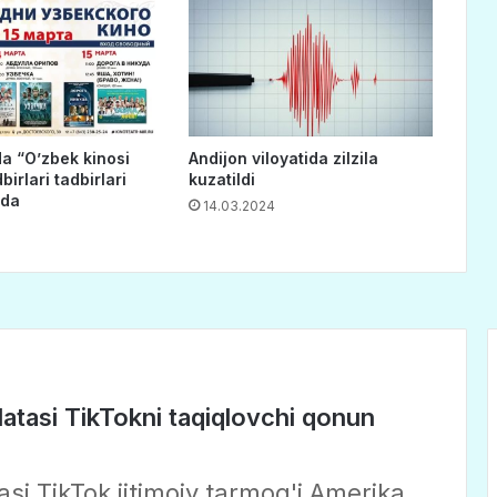
da “O’zbek kinosi
Andijon viloyatida zilzila
birlari tadbirlari
kuzatildi
qda
14.03.2024