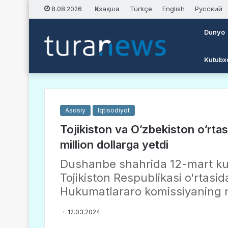
Қазақша
Türkçe
English
Русский
8.08.2026
Dunyo
Kutubx
Asosiy
Iqtisodiyot
Tojikiston va O‘zbekiston o‘rta
million dollarga yetdi
Dushanbe shahrida 12-mart kun
Tojikiston Respublikasi oʻrtasi
Hukumatlararo komissiyaning nav
12.03.2024