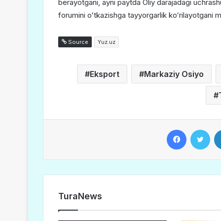
berayotgani, ayni paytda Oliy darajadagi uchrash
forumini oʻtkazishga tayyorgarlik koʻrilayotgani ma
Source
Yuz.uz
Eksport
Markaziy Osiyo
Facebook
Twitter
TuraNews