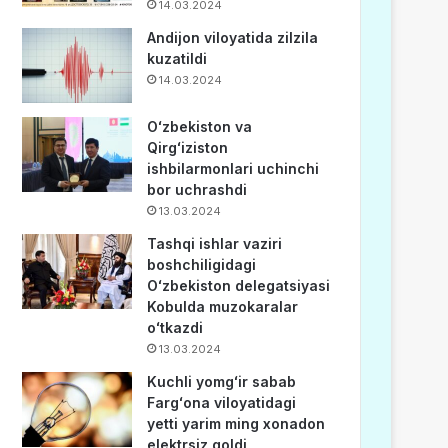
14.03.2024
Andijon viloyatida zilzila
kuzatildi
14.03.2024
Oʻzbekiston va
Qirgʻiziston
ishbilarmonlari uchinchi
bor uchrashdi
13.03.2024
Tashqi ishlar vaziri
boshchiligidagi
Oʻzbekiston delegatsiyasi
Kobulda muzokaralar
oʻtkazdi
13.03.2024
Kuchli yomgʻir sabab
Fargʻona viloyatidagi
yetti yarim ming xonadon
elektrsiz qoldi