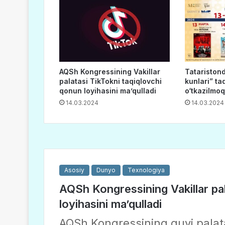
AQSh Kongressining Vakillar
Tatariston
palatasi TikTokni taqiqlovchi
kunlari” tad
qonun loyihasini ma’qulladi
o‘tkazilmo
14.03.2024
14.03.2024