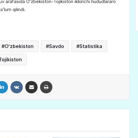
uv arafasida Oʻzbekiston-Tojikiston ikkinchi hududlararo
ʼlum qilindi.
O‘zbekiston
Savdo
Statistika
Tojikiston
LinkedIn
VKontakte
Share via Email
Print