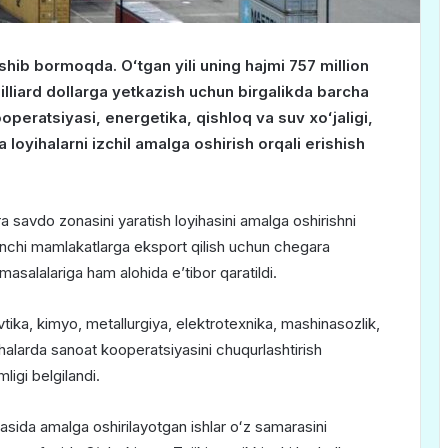
shib bormoqda. Oʻtgan yili uning hajmi 757 million
illiard dollarga yetkazish uchun birgalikda barcha
operatsiyasi, energetika, qishloq va suv xoʻjaligi,
loyihalarni izchil amalga oshirish orqali erishish
a savdo zonasini yaratish loyihasini amalga oshirishni
uchinchi mamlakatlarga eksport qilish uchun chegara
 masalalariga ham alohida eʼtibor qaratildi.
tika, kimyo, metallurgiya, elektrotexnika, mashinasozlik,
ohalarda sanoat kooperatsiyasini chuqurlashtirish
ligi belgilandi.
rasida amalga oshirilayotgan ishlar oʻz samarasini