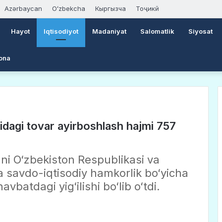
Azərbaycan
Oʻzbekcha
Кыргызча
Тоҷикӣ
Hayot
Iqtisodiyot
Madaniyat
Salomatlik
Siyosat
ona
sidagi tovar ayirboshlash hajmi 757
i Oʻzbekiston Respublikasi va
da savdo-iqtisodiy hamkorlik boʻyicha
batdagi yigʻilishi boʻlib oʻtdi.