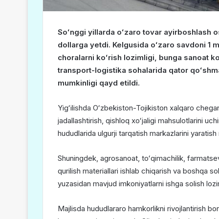
Soʻnggi yillarda oʻzaro tovar ayirboshlash o
dollarga yetdi. Kelgusida oʻzaro savdoni 1 m
choralarni koʻrish lozimligi, bunga sanoat ko
transport-logistika sohalarida qator qoʻshma 
mumkinligi qayd etildi.
Yigʻilishda Oʻzbekiston-Tojikiston xalqaro chegar
jadallashtirish, qishloq xoʻjaligi mahsulotlarini 
hududlarida ulgurji tarqatish markazlarini yaratish
Shuningdek, agrosanoat, toʻqimachilik, farmatsev
qurilish materiallari ishlab chiqarish va boshqa s
yuzasidan mavjud imkoniyatlarni ishga solish lozim
Majlisda hududlararo hamkorlikni rivojlantirish bo