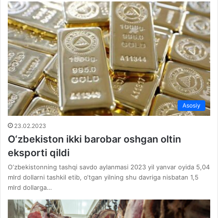
Asosiy
23.02.2023
O‘zbekiston ikki barobar oshgan oltin
eksporti qildi
O‘zbekistonning tashqi savdo aylanmasi 2023 yil yanvar oyida 5,04
mlrd dollarni tashkil etib, o‘tgan yilning shu davriga nisbatan 1,5
mlrd dollarga…