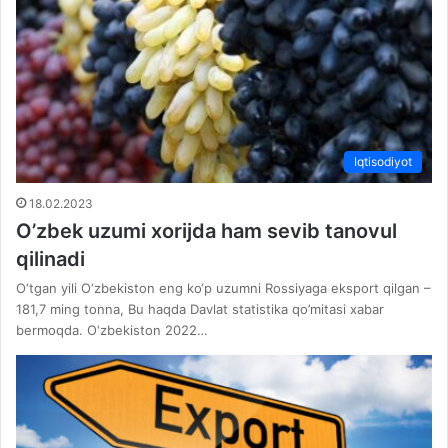
Iqtisodiyot
18.02.2023
O’zbek uzumi xorijda ham sevib tanovul
qilinadi
O‘tgan yili O‘zbekiston eng ko‘p uzumni Rossiyaga eksport qilgan –
181,7 ming tonna, Bu haqda Davlat statistika qo’mitasi xabar
bermoqda. O‘zbekiston 2022…