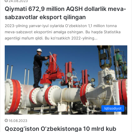
24.08.2023
Qiymati 672,9 million AQSH dollarlik meva-
sabzavotlar eksport qilingan
2023-yilning yanvar-iyul oylarida O‘zbekiston 1,1 million tonna
meva-sabzavot eksportini amalga oshirgan. Bu haqda Statistika
agentligi ma’lum qildi. Bu ko‘rsatkich 2022-yilning…
Iqtisodiyot
16.08.2023
Qozog‘iston O‘zbekistonga 10 mlrd kub