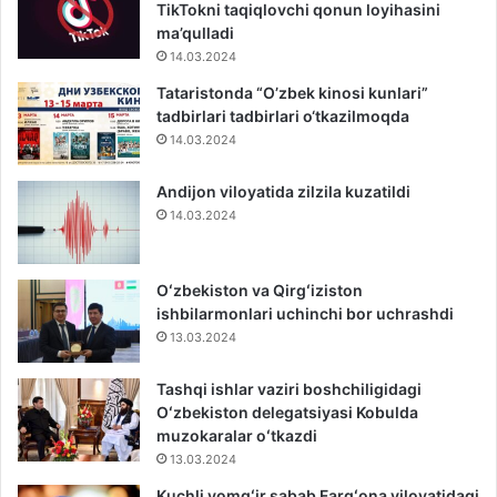
TikTokni taqiqlovchi qonun loyihasini
ma’qulladi
14.03.2024
Tataristonda “O’zbek kinosi kunlari”
tadbirlari tadbirlari o‘tkazilmoqda
14.03.2024
Andijon viloyatida zilzila kuzatildi
14.03.2024
Oʻzbekiston va Qirgʻiziston
ishbilarmonlari uchinchi bor uchrashdi
13.03.2024
Tashqi ishlar vaziri boshchiligidagi
Oʻzbekiston delegatsiyasi Kobulda
muzokaralar oʻtkazdi
13.03.2024
Kuchli yomgʻir sabab Fargʻona viloyatidagi