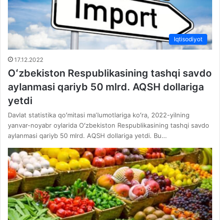
Iqtisodiyot
17.12.2022
Oʻzbekiston Respublikasining tashqi savdo
aylanmasi qariyb 50 mlrd. AQSH dollariga
yetdi
Davlat statistika qoʻmitasi maʼlumotlariga koʻra, 2022-yilning
yanvar-noyabr oylarida Oʻzbekiston Respublikasining tashqi savdo
aylanmasi qariyb 50 mlrd. AQSH dollariga yetdi. Bu…