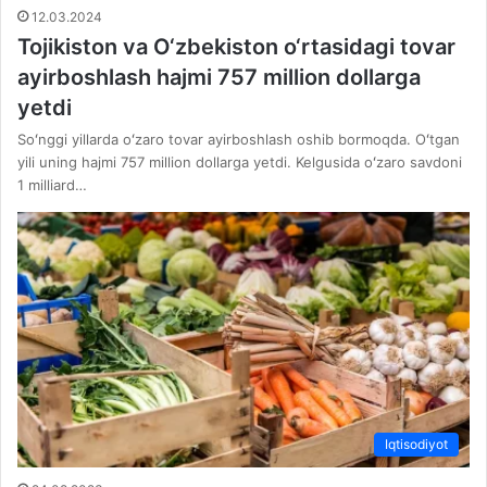
12.03.2024
Tojikiston va O‘zbekiston o‘rtasidagi tovar
ayirboshlash hajmi 757 million dollarga
yetdi
Soʻnggi yillarda oʻzaro tovar ayirboshlash oshib bormoqda. Oʻtgan
yili uning hajmi 757 million dollarga yetdi. Kelgusida oʻzaro savdoni
1 milliard…
Iqtisodiyot