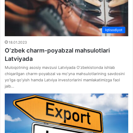
Iqtisodiyot
18.01.2023
Oʼzbek charm-poyabzal mahsulotlari
Latviyada
Muloqotning asosiy mavzusi Latviyada Oʼzbekistonda ishlab
chiqarilgan charm-poyabzal va moʼyna mahsulotlarining savdosini
yoʼlga qoʼyish hamda Latviya investorlarini mamlakatimizga faol
jalb…