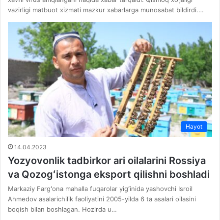
vazirligi matbuot xizmati mazkur xabarlarga munosabat bildirdi.…
Hayot
14.04.2023
Yozyovonlik tadbirkor ari oilalarini Rossiya
va Qozogʻistonga eksport qilishni boshladi
Markaziy Fargʻona mahalla fuqarolar yigʻinida yashovchi Isroil
Ahmedov asalarichilik faoliyatini 2005-yilda 6 ta asalari oilasini
boqish bilan boshlagan. Hozirda u…