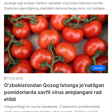
ulushga ega bo‘lgan hamkor davlatlar to‘g‘risida ma’lumot berildi.
Statistika agentligining dastlabki ma’lumotlariga ko‘ra, ko‘rsatilgan…
Asosiy
17.04.2023
O‘zbekistondan Qozog‘istonga jo‘natilgan
pomidorlarda xavfli virus aniqlangani rad
etildi
Telegram’dagi bir necha kanallarda, O‘zbekiston pomidorlarida
xavfli virus aniqlangani haqida xabar tarqaldi. Qishloq xo‘jaligi