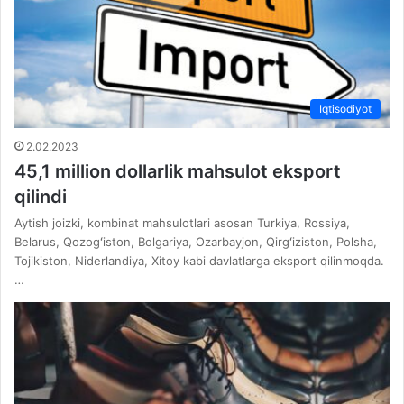
Iqtisodiyot
2.02.2023
45,1 million dollarlik mahsulot eksport
qilindi
Aytish joizki, kombinat mahsulotlari asosan Turkiya, Rossiya,
Belarus, Qozogʻiston, Bolgariya, Ozarbayjon, Qirgʻiziston, Polsha,
Tojikiston, Niderlandiya, Xitoy kabi davlatlarga eksport qilinmoqda.
…