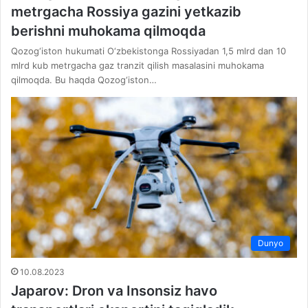
metrgacha Rossiya gazini yetkazib
berishni muhokama qilmoqda
Qozog‘iston hukumati O‘zbekistonga Rossiyadan 1,5 mlrd dan 10
mlrd kub metrgacha gaz tranzit qilish masalasini muhokama
qilmoqda. Bu haqda Qozog‘iston…
Dunyo
10.08.2023
Japarov: Dron va Insonsiz havo