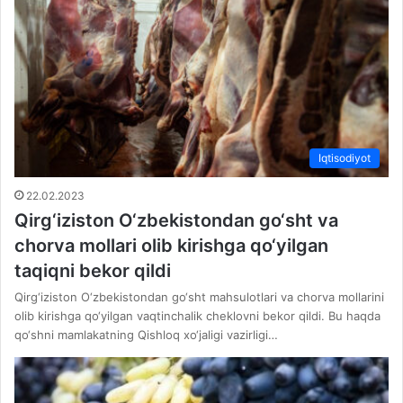
Iqtisodiyot
22.02.2023
Qirg‘iziston O‘zbekistondan go‘sht va
chorva mollari olib kirishga qo‘yilgan
taqiqni bekor qildi
Qirg‘iziston O‘zbekistondan go‘sht mahsulotlari va chorva mollarini
olib kirishga qo‘yilgan vaqtinchalik cheklovni bekor qildi. Bu haqda
qo‘shni mamlakatning Qishloq xo‘jaligi vazirligi…