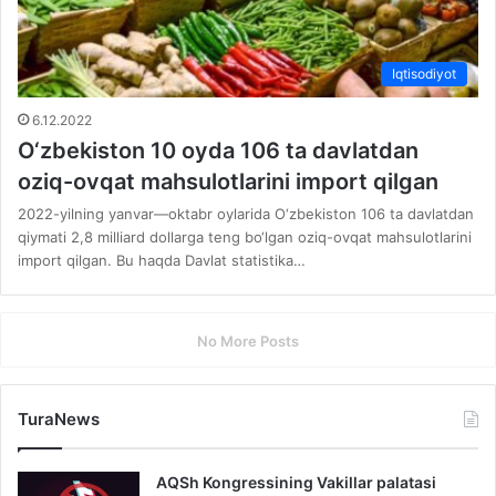
Iqtisodiyot
6.12.2022
O‘zbekiston 10 oyda 106 ta davlatdan
oziq-ovqat mahsulotlarini import qilgan
2022-yilning yanvar—oktabr oylarida O‘zbekiston 106 ta davlatdan
qiymati 2,8 milliard dollarga teng bo‘lgan oziq-ovqat mahsulotlarini
import qilgan. Bu haqda Davlat statistika…
No More Posts
TuraNews
AQSh Kongressining Vakillar palatasi