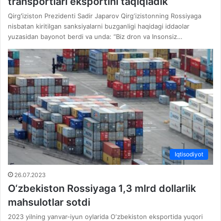
transportlari eksportini taqiqladik
Qirgʻiziston Prezidenti Sadir Japarov Qirg‘izistonning Rossiyaga
nisbatan kiritilgan sanksiyalarni buzganligi haqidagi iddaolar
yuzasidan bayonot berdi va unda: “Biz dron va Insonsiz…
Iqtisodiyot
26.07.2023
O‘zbekiston Rossiyaga 1,3 mlrd dollarlik
mahsulotlar sotdi
2023 yilning yanvar-iyun oylarida O‘zbekiston eksportida yuqori