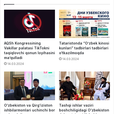
AQSh Kongressining
Tataristonda “O’zbek kinosi
Vakillar palatasi TikTokni
kunlari” tadbirlari tadbirlari
taqiqlovchi qonun loyihasini
o‘tkazilmoqda
ma’qulladi
14.03.2024
14.03.2024
Oʻzbekiston va Qirgʻiziston
Tashqi ishlar vaziri
ishbilarmonlari uchinchi bor
boshchiligidagi Oʻzbekiston