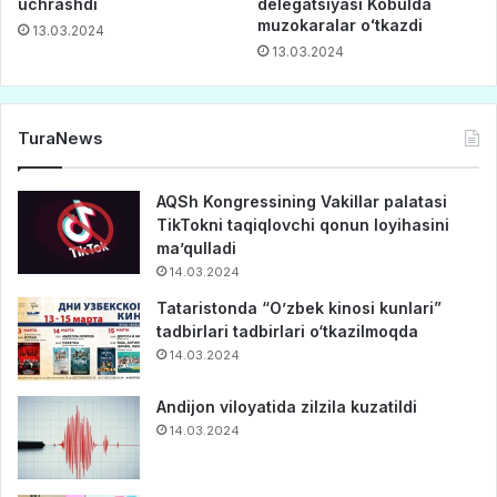
uchrashdi
delegatsiyasi Kobulda
muzokaralar oʻtkazdi
13.03.2024
13.03.2024
TuraNews
AQSh Kongressining Vakillar palatasi
TikTokni taqiqlovchi qonun loyihasini
ma’qulladi
14.03.2024
Tataristonda “O’zbek kinosi kunlari”
tadbirlari tadbirlari o‘tkazilmoqda
14.03.2024
Andijon viloyatida zilzila kuzatildi
14.03.2024