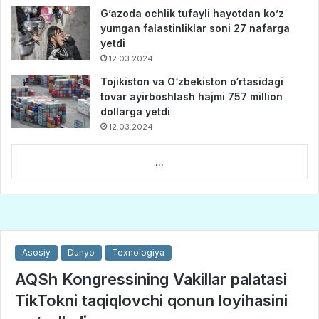
G’azoda ochlik tufayli hayotdan ko’z
yumgan falastinliklar soni 27 nafarga
yetdi
12.03.2024
Tojikiston va O‘zbekiston o‘rtasidagi
tovar ayirboshlash hajmi 757 million
dollarga yetdi
12.03.2024
...