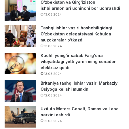
Oʻzbekiston va Qirgʻiziston
ishbilarmonlari uchinchi bor uchrashdi
13.03.2024
Tashqi ishlar vaziri boshchiligidagi
Oʻzbekiston delegatsiyasi Kobulda
muzokaralar oʻtkazdi
13.03.2024
Kuchli yomgʻir sabab Fargʻona
viloyatidagi yetti yarim ming xonadon
elektrsiz qoldi
13.03.2024
Britaniya tashqi ishlar vaziri Markaziy
Osiyoga kelishi mumkin
12.03.2024
UzAuto Motors Cobalt, Damas va Labo
narxini oshirdi
12.03.2024