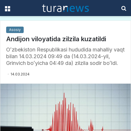
Menu
S
f
Asosiy
Andijon viloyatida zilzila kuzatildi
Oʻzbekiston Respublikasi hududida mahalliy vaqt
bilan 14.03.2024 09:49 da (14.03.2024-yil,
Grinvich boʻyicha 04:49 da) zilzila sodir boʻldi.
14.03.2024