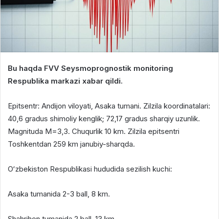
Bu haqda FVV Seysmoprognostik monitoring
Respublika markazi xabar qildi.
Epitsentr: Andijon viloyati, Asaka tumani. Zilzila koordinatalari:
40,6 gradus shimoliy kenglik; 72,17 gradus sharqiy uzunlik.
Magnituda M=3,3. Chuqurlik 10 km. Zilzila epitsentri
Toshkentdan 259 km janubiy-sharqda.
Oʻzbekiston Respublikasi hududida sezilish kuchi:
Asaka tumanida 2-3 ball, 8 km.
Shahrihon tumanida 2 ball, 13 km.