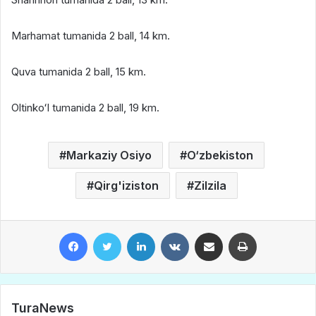
Marhamat tumanida 2 ball, 14 km.
Quva tumanida 2 ball, 15 km.
Oltinkoʻl tumanida 2 ball, 19 km.
Markaziy Osiyo
O‘zbekiston
Qirg'iziston
Zilzila
Facebook
Twitter
LinkedIn
VKontakte
Share via Email
Print
TuraNews