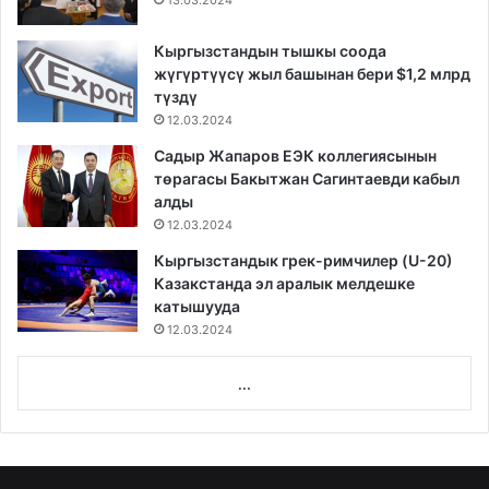
13.03.2024
Кыргызстандын тышкы соода
жүгүртүүсү жыл башынан бери $1,2 млрд
түздү
12.03.2024
Садыр Жапаров ЕЭК коллегиясынын
төрагасы Бакытжан Сагинтаевди кабыл
алды
12.03.2024
Кыргызстандык грек-римчилер (U-20)
Казакстанда эл аралык мелдешке
катышууда
12.03.2024
...