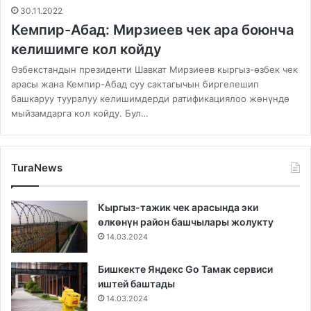
30.11.2022
Кемпир-Абад: Мирзиеев чек ара боюнча
келишимге кол койду
Өзбекстандын президенти Шавкат Мирзиеев кыргыз-өзбек чек
арасы жана Кемпир-Абад суу сактагычын биргелешип
башкаруу тууралуу келишимдерди ратификациялоо жөнүндө
мыйзамдарга кол койду. Бул…
TuraNews
Кыргыз-тажик чек арасында эки
өлкөнүн район башчылары жолукту
14.03.2024
Бишкекте Яндекс Go Тамак сервиси
иштей баштады
14.03.2024