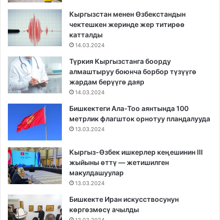
Кыргызстан менен Өзбекстандын
чектешкен жеринде жер титирөө
катталды
14.03.2024
Түркия Кыргызстанга боорду
алмаштыруу боюнча борбор түзүүгө
жардам берүүгө даяр
14.03.2024
Бишкектеги Ала-Тоо аянтында 100
метрлик флагшток орнотуу пландалууда
13.03.2024
Кыргыз-Өзбек ишкерлер кеңешинин III
жыйыны өттү — жетишилген
макулдашуулар
13.03.2024
Бишкекте Иран искусствосунун
көргөзмөсү ачылды