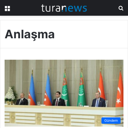
Menü
A
y
...
Anlaşma
Gündem