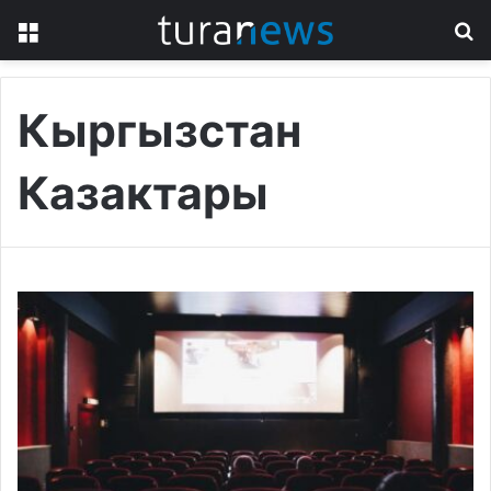
Menu
S
fo
Кыргызстан
Казактары