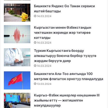
Бишкекте Яндекс Go Тамак сервиси
иштей баштады
14.03.2024
Кыргызстан менен Өзбекстандын
чектешкен жеринде жер титирөө
катталды
14.03.2024
Түркия Кыргызстанга боорду
алмаштыруу боюнча борбор түзүүгө
жардам берүүгө даяр
14.03.2024
Бишкектеги Ала-Тоо аянтында 100
метрлик флагшток орнотуу пландалууда
13.03.2024
Кыргыз-Өзбек ишкерлер кеңешинин III
жыйыны өттү — жетишилген
макулдашуулар