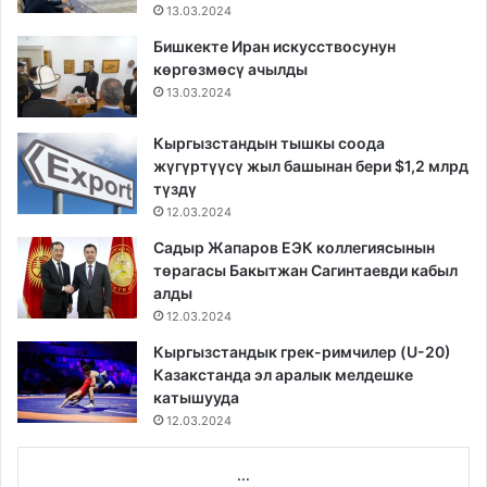
13.03.2024
Бишкекте Иран искусствосунун
көргөзмөсү ачылды
13.03.2024
Кыргызстандын тышкы соода
жүгүртүүсү жыл башынан бери $1,2 млрд
түздү
12.03.2024
Садыр Жапаров ЕЭК коллегиясынын
төрагасы Бакытжан Сагинтаевди кабыл
алды
12.03.2024
Кыргызстандык грек-римчилер (U-20)
Казакстанда эл аралык мелдешке
катышууда
12.03.2024
...