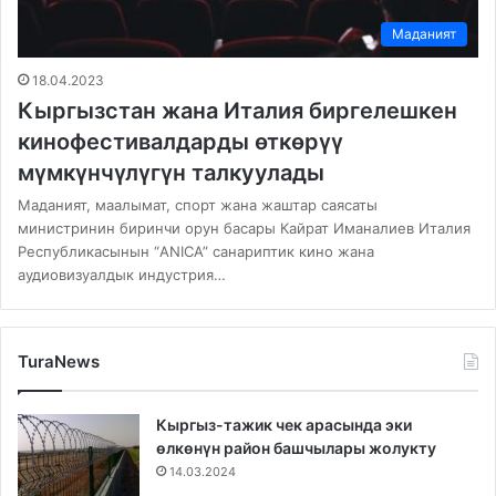
Маданият
18.04.2023
Кыргызстан жана Италия биргелешкен
кинофестивалдарды өткөрүү
мүмкүнчүлүгүн талкуулады
Маданият, маалымат, спорт жана жаштар саясаты
министринин биринчи орун басары Кайрат Иманалиев Италия
Республикасынын “ANICA” санариптик кино жана
аудиовизуалдык индустрия…
TuraNews
Кыргыз-тажик чек арасында эки
өлкөнүн район башчылары жолукту
14.03.2024