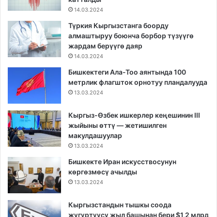
14.03.2024
Түркия Кыргызстанга боорду
алмаштыруу боюнча борбор түзүүгө
жардам берүүгө даяр
14.03.2024
Бишкектеги Ала-Тоо аянтында 100
метрлик флагшток орнотуу пландалууда
13.03.2024
Кыргыз-Өзбек ишкерлер кеңешинин III
жыйыны өттү — жетишилген
макулдашуулар
13.03.2024
Бишкекте Иран искусствосунун
көргөзмөсү ачылды
13.03.2024
Кыргызстандын тышкы соода
жүгүртүүсү жыл башынан бери $1,2 млрд