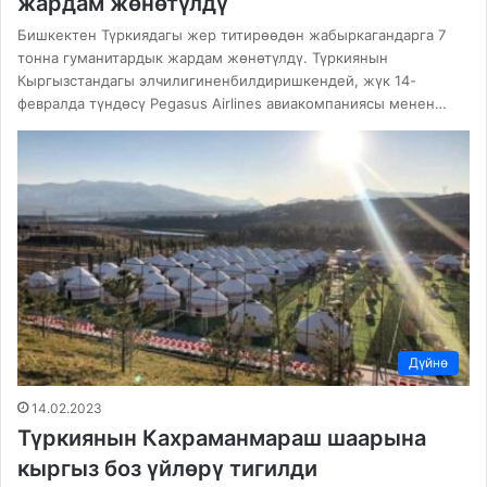
жардам жөнөтүлдү
Бишкектен Түркиядагы жер титирөөдөн жабыркагандарга 7
тонна гуманитардык жардам жөнөтүлдү. Түркиянын
Кыргызстандагы элчилигиненбилдиришкендей, жүк 14-
февралда түндөсү Pegasus Airlines авиакомпаниясы менен…
Дүйнө
14.02.2023
Түркиянын Кахраманмараш шаарына
кыргыз боз үйлөрү тигилди