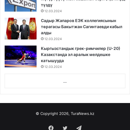
түздү
12.03.2024
Садыр Жапаров ЕЭК коллегиясынын
төрагасы Бакытжан Сагинтаевди кабыл
алды
12.03.2024
Кыргызстандык грек-римчилер (U-20)
Казакстанда эл аралык мелдешке
катышууда
12.03.2024
...
© Copyright 2026, TuraNews.kz
Facebook
Twitter
Telegram