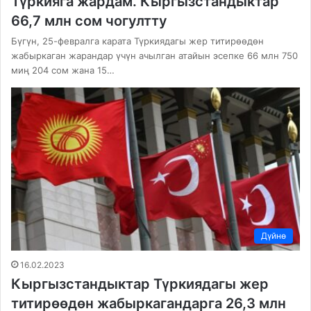
Түркияга жардам. Кыргызстандыктар
66,7 млн сом чогултту
Бүгүн, 25-февралга карата Түркиядагы жер титирөөдөн
жабыркаган жарандар үчүн ачылган атайын эсепке 66 млн 750
миң 204 сом жана 15…
Дүйнө
16.02.2023
Кыргызстандыктар Түркиядагы жер
титирөөдөн жабыркагандарга 26,3 млн