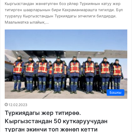
Кыргызстандан жөнөтүлгөн боз үйлөр Түркиянын катуу жер
титирген шаарларынын бири Кахраманмарашта тигилди. Бул
тууралуу Кыргызстандын Түркиядагы элчилиги билдирди.
Маалыматка ылайык,…
Башкы
12.02.2023
Түркиядагы жер титирөө.
Кыргызстандан 50 куткаруучудан
турган экинчи топ жөнөп кетти