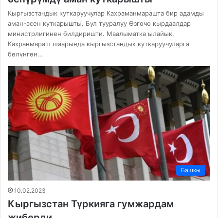
Кыргызстандык куткаруучулар Кахраманмарашта бир адамды
аман-эсен куткарышты. Бул тууралуу Өзгөчө кырдаалдар
министрлигинен билдиришти. Маалыматка ылайык,
Кахранмараш шаарында кыргызстандык куткаруучуларга
бөлүнгөн…
Башкы
10.02.2023
Кыргызстан Түркияга гумжардам
жиберди