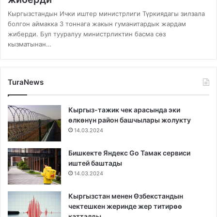
Кыргызстандын Ички иштер министрлиги Түркиядагы зилзала
болгон аймакка 3 тоннага жакын гуманитардык жардам
жиберди. Бул тууралуу министрликтин басма сөз
кызматынан…
TuraNews
Кыргыз-тажик чек арасында эки
өлкөнүн район башчылары жолукту
14.03.2024
Бишкекте Яндекс Go Тамак сервиси
иштей баштады
14.03.2024
Кыргызстан менен Өзбекстандын
чектешкен жеринде жер титирөө
катталды