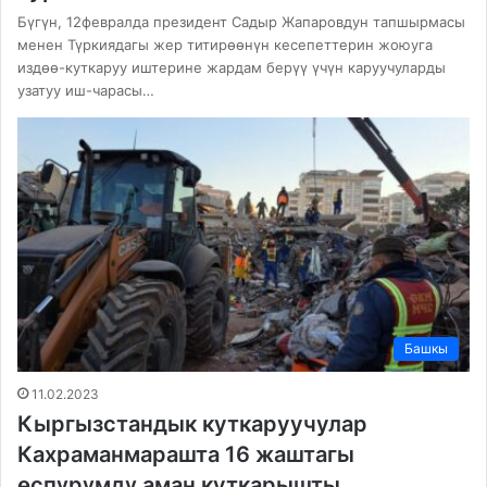
Бүгүн, 12февралда президент Садыр Жапаровдун тапшырмасы
менен Түркиядагы жер титирөөнүн кесепеттерин жоюуга
издөө-куткаруу иштерине жардам берүү үчүн каруучуларды
узатуу иш-чарасы…
Башкы
11.02.2023
Кыргызстандык куткаруучулар
Кахраманмарашта 16 жаштагы
өспүрүмдү аман куткарышты