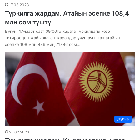
17.03.2023
Түркияга жардам. Атайын эсепке 108,4
млн сом түштү
Бүгүн, 17-март саат 09:00гө карата Түркиядагы жер
титирөөдөн жабыркаган жарандар үчүн ачылган атайын
эсепке 108 млн 486 миң 717,46 сом,…
Дүйнө
25.02.2023