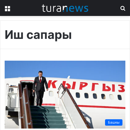
Menu
S
fo
Иш сапары
Башкы