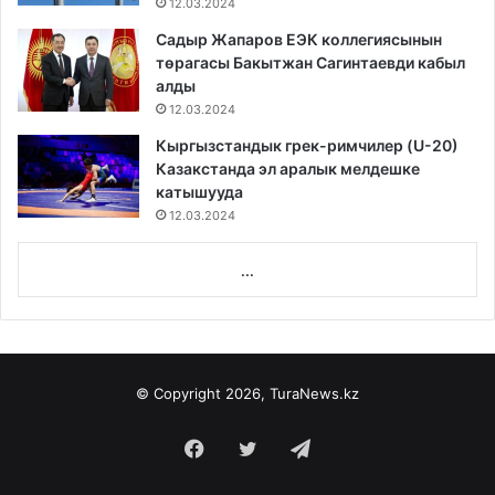
12.03.2024
Садыр Жапаров ЕЭК коллегиясынын
төрагасы Бакытжан Сагинтаевди кабыл
алды
12.03.2024
Кыргызстандык грек-римчилер (U-20)
Казакстанда эл аралык мелдешке
катышууда
12.03.2024
...
© Copyright 2026, TuraNews.kz
Facebook
Twitter
Telegram