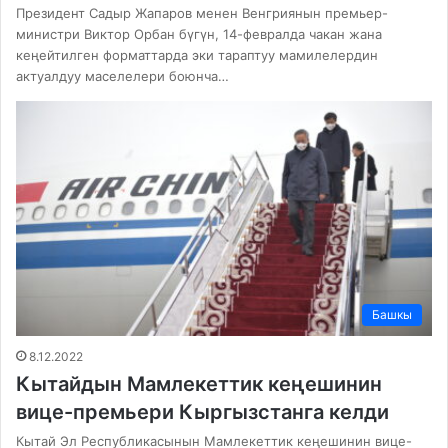
Президент Садыр Жапаров менен Венгриянын премьер-
министри Виктор Орбан бүгүн, 14-февралда чакан жана
кеңейтилген форматтарда эки тараптуу мамилелердин
актуалдуу маселелери боюнча…
Башкы
8.12.2022
Кытайдын Мамлекеттик кеңешинин
вице-премьери Кыргызстанга келди
Кытай Эл Республикасынын Мамлекеттик кеңешинин вице-