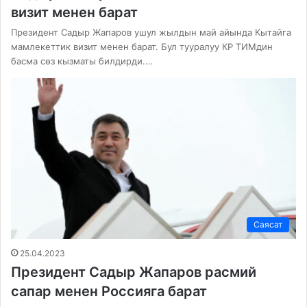
визит менен барат
Президент Садыр Жапаров ушул жылдын май айында Кытайга
мамлекеттик визит менен барат. Бул тууралуу КР ТИМдин
басма сөз кызматы билдирди.…
Саясат
25.04.2023
Президент Садыр Жапаров расмий
сапар менен Россияга барат