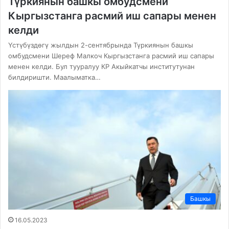
Түркиянын башкы омбудсмени
Кыргызстанга расмий иш сапары менен
келди
Үстүбүздөгү жылдын 2-сентябрында Түркиянын башкы
омбудсмени Шереф Малкоч Кыргызстанга расмий иш сапары
менен келди. Бул тууралуу КР Акыйкатчы институтунан
билдиришти. Маалыматка…
Башкы
16.05.2023