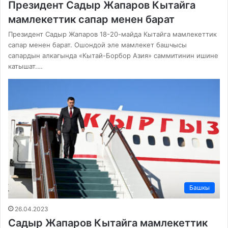
Президент Садыр Жапаров Кытайга
мамлекеттик сапар менен барат
Президент Садыр Жапаров 18-20-майда Кытайга мамлекеттик
сапар менен барат. Ошондой эле мамлекет башчысы
сапардын алкагында «Кытай-Борбор Азия» саммитинин ишине
катышат.…
Башкы
26.04.2023
Садыр Жапаров Кытайга мамлекеттик