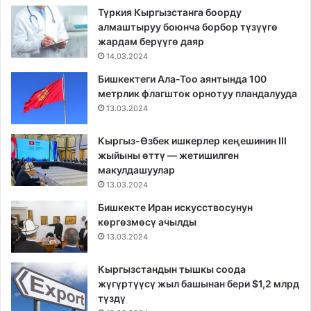
Түркия Кыргызстанга боорду
алмаштыруу боюнча борбор түзүүгө
жардам берүүгө даяр
14.03.2024
Бишкектеги Ала-Тоо аянтында 100
метрлик флагшток орнотуу пландалууда
13.03.2024
Кыргыз-Өзбек ишкерлер кеңешинин III
жыйыны өттү — жетишилген
макулдашуулар
13.03.2024
Бишкекте Иран искусствосунун
көргөзмөсү ачылды
13.03.2024
Кыргызстандын тышкы соода
жүгүртүүсү жыл башынан бери $1,2 млрд
түздү