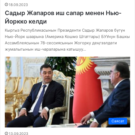
18.09.2023
Садыр Жапаров иш сапар менен Нью-
Йоркко келди
Кыргыз Республикасынын Президенти Садыр Жапаров бүгүн
Нью-Йорк шаарына (Америка Кошмо Штаттары) БУУнун Башкы
Ассамблеясынын 78-сессиясынын Жогорку деңгээлдеги
жумалыгынын иш-чараларына катышуу…
Саясат
13.09.2023