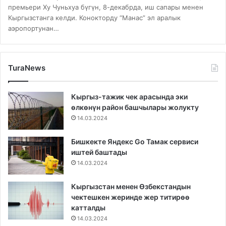
премьери Ху Чуньхуа бүгүн, 8-декабрда, иш сапары менен
Кыргызстанга келди. Конокторду “Манас” эл аралык
аэропортунан…
TuraNews
Кыргыз-тажик чек арасында эки
өлкөнүн район башчылары жолукту
14.03.2024
Бишкекте Яндекс Go Тамак сервиси
иштей баштады
14.03.2024
Кыргызстан менен Өзбекстандын
чектешкен жеринде жер титирөө
катталды
14.03.2024