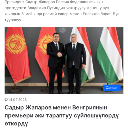
Президент Садыр Жапаров Россия Федерациясынын
президенти Владимир Путиндин чакыруусу менен ушул
жылдын 8-майында расмий сапар менен Россияга барат. Бул
тууралуу…
Саясат
14.02.2023
Садыр Жапаров менен Венгриянын
премьери эки тараптуу сүйлөшүүлөрдү
өткөрдү