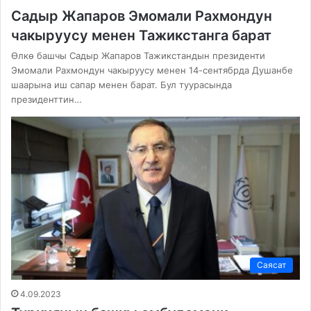
Садыр Жапаров Эмомали Рахмондун
чакыруусу менен Тажикстанга барат
Өлкө башчы Садыр Жапаров Тажикстандын президенти
Эмомали Рахмондун чакыруусу менен 14-сентябрда Душанбе
шаарына иш сапар менен барат. Бул туурасында
президенттин…
Саясат
4.09.2023