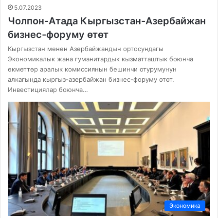
5.07.2023
Чолпон-Атада Кыргызстан-Азербайжан
бизнес-форуму өтөт
Кыргызстан менен Азербайжандын ортосундагы
Экономикалык жана гуманитардык кызматташтык боюнча
өкмөттөр аралык комиссиянын бешинчи отурумунун
алкагында кыргыз-азербайжан бизнес-форуму өтөт.
Инвестициялар боюнча…
Экономика