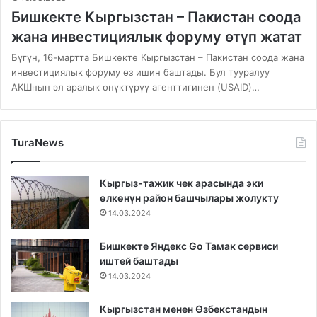
Бишкекте Кыргызстан – Пакистан соода
жана инвестициялык форуму өтүп жатат
Бүгүн, 16-мартта Бишкекте Кыргызстан – Пакистан соода жана
инвестициялык форуму өз ишин баштады. Бул тууралуу
АКШнын эл аралык өнүктүрүү агенттигинен (USAID)…
TuraNews
Кыргыз-тажик чек арасында эки
өлкөнүн район башчылары жолукту
14.03.2024
Бишкекте Яндекс Go Тамак сервиси
иштей баштады
14.03.2024
Кыргызстан менен Өзбекстандын