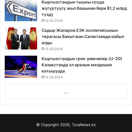
Кыргызстандын тышкы соода
жүгүртүүсү жыл башынан бери $1,2 млрд
түздү
12.03.2024
Садыр Жапаров ЕЭК коллегиясынын
төрагасы Бакытжан Сагинтаевди кабыл
алды
12.03.2024
Кыргызстандык грек-римчилер (U-20)
Казакстанда эл аралык мелдешке
катышууда
12.03.2024
...
© Copyright 2026, TuraNews.kz