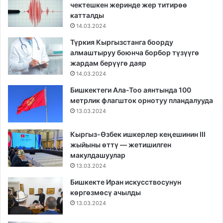
чектешкен жеринде жер титирөө
катталды
14.03.2024
Түркия Кыргызстанга боорду
алмаштыруу боюнча борбор түзүүгө
жардам берүүгө даяр
14.03.2024
Бишкектеги Ала-Тоо аянтында 100
метрлик флагшток орнотуу пландалууда
13.03.2024
Кыргыз-Өзбек ишкерлер кеңешинин III
жыйыны өттү — жетишилген
макулдашуулар
13.03.2024
Бишкекте Иран искусствосунун
көргөзмөсү ачылды
13.03.2024