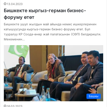
13.04.2023
Бишкекте кыргыз-герман бизнес-
форуму өтөт
Бишкекте ушул жылдын май айында немис ишкерлеринин
катышуусунда кыргыз-герман бизнес-форуму өтөт. Бул
тууралуу КР Соода-өнөр жай палатасынан (СӨП) билдиришти.
Мекеменин…
Башкы
16.03.2023