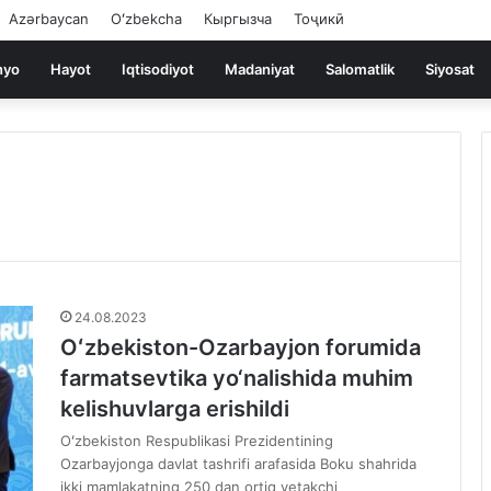
Azərbaycan
Oʻzbekcha
Кыргызча
Тоҷикӣ
nyo
Hayot
Iqtisodiyot
Madaniyat
Salomatlik
Siyosat
24.08.2023
Oʻzbekiston-Ozarbayjon forumida
farmatsevtika yo‘nalishida muhim
kelishuvlarga erishildi
Oʻzbekiston Respublikasi Prezidentining
Ozarbayjonga davlat tashrifi arafasida Boku shahrida
ikki mamlakatning 250 dan ortiq yetakchi