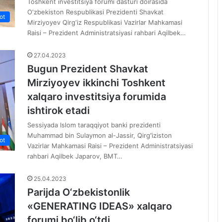
Toshkent investitsiya forumi dasturi doirasida
O‘zbekiston Respublikasi Prezidenti Shavkat
ot
Mirziyoyev Qirg‘iz Respublikasi Vazirlar Mahkamasi
Raisi – Prezident Administratsiyasi rahbari Aqilbek…
27.04.2023
Bugun Prezident Shavkat
Mirziyoyev ikkinchi Toshkent
xalqaro investitsiya forumida
ishtirok etadi
Sessiyada Islom taraqqiyot banki prezidenti
Muhammad bin Sulaymon al-Jassir, Qirgʻiziston
ot
Vazirlar Mahkamasi Raisi – Prezident Administratsiyasi
rahbari Aqilbek Japarov, BMT…
25.04.2023
Parijda O‘zbekistonlik
«GENERATING IDEAS» xalqaro
forumi bo‘lib o‘tdi