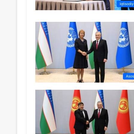
Iqtisodiy
Asos