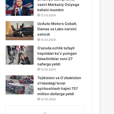
vaziri Markaziy Osiyoga
kelishi mumkin
12.03.2024
UzAuto Motors Cobalt,
Damas va Labo narxini
oshirdi
12.03.2024
G’azoda ochlik tufayli
hayotdan ko’z yumgan
falastinliklar soni 27
nafarga yetdi
12.03.2024
Tojikiston va O‘zbekiston
o‘rtasidagi tovar
ayirboshlash hajmi 757
million dollarga yetdi
12.03.2024
...