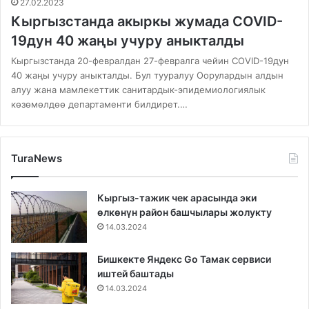
27.02.2023
Кыргызстанда акыркы жумада COVID-
19дун 40 жаңы учуру аныкталды
Кыргызстанда 20-февралдан 27-февралга чейин COVID-19дун
40 жаңы учуру аныкталды. Бул тууралуу Оорулардын алдын
алуу жана мамлекеттик санитардык-эпидемиологиялык
көзөмөлдөө департаменти билдирет.…
TuraNews
Кыргыз-тажик чек арасында эки
өлкөнүн район башчылары жолукту
14.03.2024
Бишкекте Яндекс Go Тамак сервиси
иштей баштады
14.03.2024