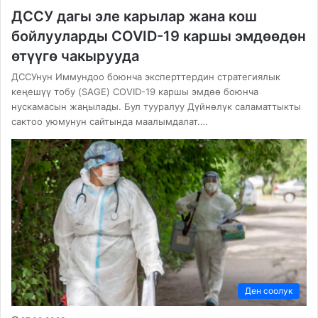
ДССУ дагы эле карылар жана кош
бойлууларды COVID-19 каршы эмдөөдөн
өтүүгө чакырууда
ДССУнун Иммундоо боюнча эксперттердин стратегиялык
кеңешүү тобу (SAGE) COVID-19 каршы эмдөө боюнча
нускамасын жаңылады. Бул тууралуу Дүйнөлүк саламаттыкты
сактоо уюмунун сайтында маалымдалат.…
Ден соолук