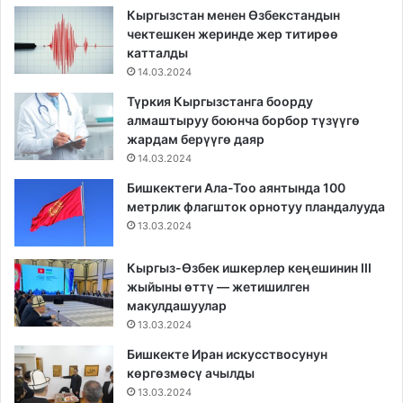
Кыргызстан менен Өзбекстандын
чектешкен жеринде жер титирөө
катталды
14.03.2024
Түркия Кыргызстанга боорду
алмаштыруу боюнча борбор түзүүгө
жардам берүүгө даяр
14.03.2024
Бишкектеги Ала-Тоо аянтында 100
метрлик флагшток орнотуу пландалууда
13.03.2024
Кыргыз-Өзбек ишкерлер кеңешинин III
жыйыны өттү — жетишилген
макулдашуулар
13.03.2024
Бишкекте Иран искусствосунун
көргөзмөсү ачылды
13.03.2024