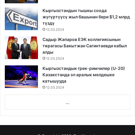
Кыргызстандын тышкы соода
жүгүртүүсү жыл башынан бери $1,2 млрд
түздү
12.03.2024
Садыр Жапаров ЕЭК коллегиясынын
төрагасы Бакытжан Сагинтаевди кабыл
алды
12.03.2024
Кыргызстандык грек-римчилер (U-20)
Казакстанда эл аралык мелдешке
катышууда
12.03.2024
...