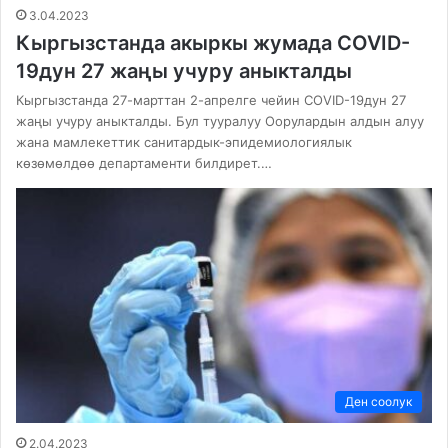
3.04.2023
Кыргызстанда акыркы жумада COVID-
19дун 27 жаңы учуру аныкталды
Кыргызстанда 27-марттан 2-апрелге чейин COVID-19дун 27
жаңы учуру аныкталды. Бул тууралуу Оорулардын алдын алуу
жана мамлекеттик санитардык-эпидемиологиялык
көзөмөлдөө департаменти билдирет.…
Ден соолук
2.04.2023