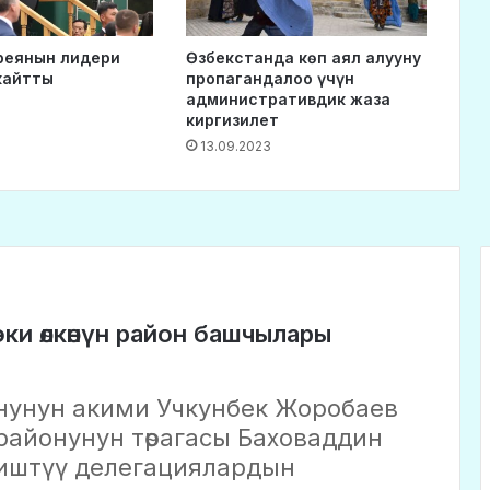
реянын лидери
Өзбекстанда көп аял алууну
кайтты
пропагандалоо үчүн
административдик жаза
киргизилет
13.09.2023