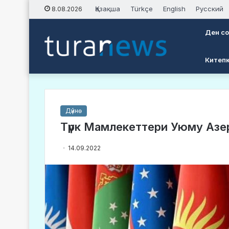
Қазақша
Türkçe
English
Русский
8.08.2026
Ден с
Китеп
Дүйнө
Түрк Мамлекеттери Уюму Азер
14.09.2022