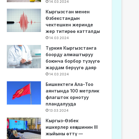
14.03.2024
Кыргызстан менен
Өзбекстандын
чектешкен жеринде
жер титирөө катталды
14.03.2024
Түркия Кыргызстанга
боорду алмаштыруу
боюнча борбор түзүүгө
жардам берүүгө даяр
14.03.2024
Бишкектеги Ала-Тоо
аянтында 100 метрлик
флагшток орнотуу
пландалууда
13.03.2024
Кыргыз-Өзбек
ишкерлер кеңешинин III
жыйыны өттү —