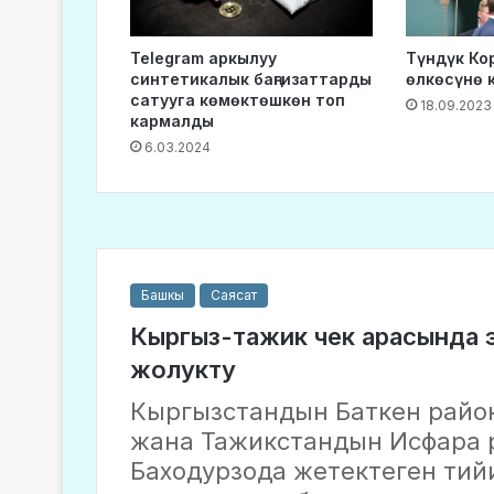
Telegram аркылуу
Түндүк Ко
синтетикалык баңгизаттарды
өлкөсүнө 
сатууга көмөктөшкөн топ
18.09.2023
кармалды
6.03.2024