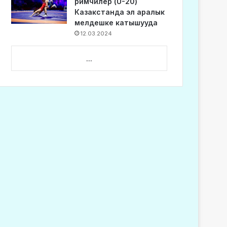
римчилер (U-20)
Казакстанда эл аралык
мелдешке катышууда
12.03.2024
...