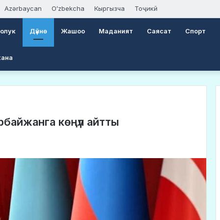
Azərbaycan
Oʻzbekcha
Кыргызча
Тоҷикӣ
оолук
Дүйнө
Жашоо
Маданият
Саясат
Спорт
кана
байжанга көңүл айтты