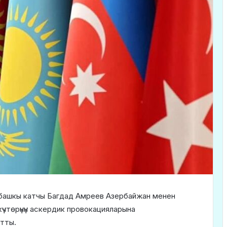
да, башкы катчы Багдад Амреев Азербайжан менен
чтөрүнүн аскердик провокацияларына
тты.