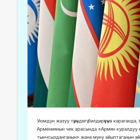
Уюмдун жазуу түрүндөгү билдирүүсүнө караган
Армениянын чек арасында «Армян куралдуу кү
тынчсызданганын» жана муну айыптаганын ай