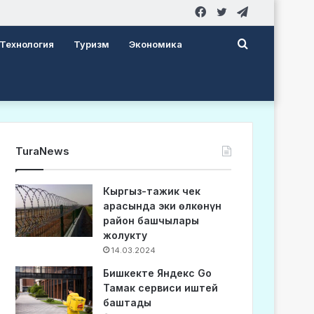
Facebook
Twitter
Telegram
Search
Технология
Туризм
Экономика
for
TuraNews
Кыргыз-тажик чек
арасында эки өлкөнүн
район башчылары
жолукту
14.03.2024
Бишкекте Яндекс Go
Тамак сервиси иштей
баштады