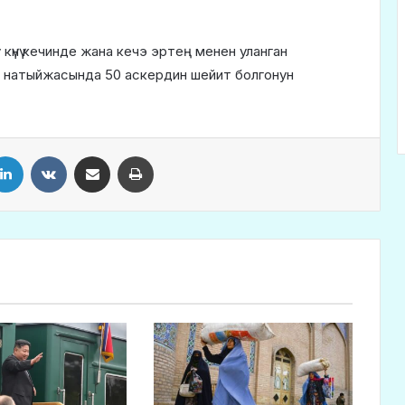
үнү кечинде жана кечэ эртең менен уланган
 натыйжасында 50 аскердин шейит болгонун
LinkedIn
VKontakte
Share via Email
Print