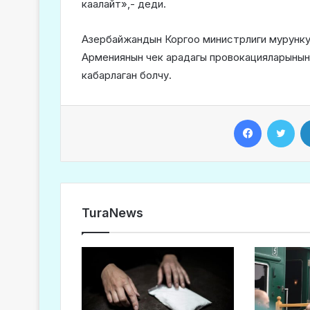
каалайт»,- деди.
Азербайжандын Коргоо министрлиги мурунку к
Армениянын чек арадагы провокацияларынын
кабарлаган болчу.
Facebook
Twitter
TuraNews