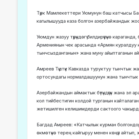
Түрк Мамлекеттери Уюмунун баш катчысы Ба
кагылышууда каза болгон азербайжандык жооке
Уюмдун жазуу түрүндөгү билдирүүсүнө караган
Армениянын чек арасында «Армян куралдуу кү
тынчсызданганын» жана муну айыптаганын ай
Амреев Түштүк Кавказда туруктуу тынчтык жа
ортосундагы нормалдашуунун жана тынчтык 
Азербайжандын аймактык бүтүндүгүн жана эл 
кол тийбестигин колдой турганын кайталага
жетишилген келишимдерди сактоого чакырд
Багдад Амреев: «Катчылык курман болгонд
өкмөтүнө терең кайгыруу менен көңүл айтып