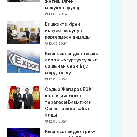
жетишилген
макулдашуулар
13.03.2024
Бишкекте Иран
искусствосунун
көргөзмөсү ачылды
13.03.2024
Кыргызстандын тышкы
соода жүгүртүүсү жыл
башынан бери $1,2
млрд түздү
12.03.2024
Садыр Жапаров ЕЭК
коллегиясынын
төрагасы Бакытжан
Сагинтаевди кабыл
алды
12.03.2024
Кыргызстандык грек-