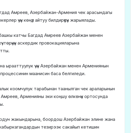
гдад Амреев, Азербайжан-Армения чек арасындагы
рлер үчүн көңүл айтуу билдирүүсүн жарыялады.
да, башкы катчы Багдад Амреев Азербайжан менен
чтөрүнүн аскердик провокацияларына
тты.
на ырааттуулук үчүн Азербайжан менен Армениянын
процессинин маанисин баса белгиледи.
аралык коомчулук тарабынан таанылган чек араларынын
н Амреев, Арменияны эки коңшу өлкөнүн ортосунда
ы.
ордун жакындарына, боордош Азербайжан элине жана
, жабыркагандардын тезирээк сакайып кетишин