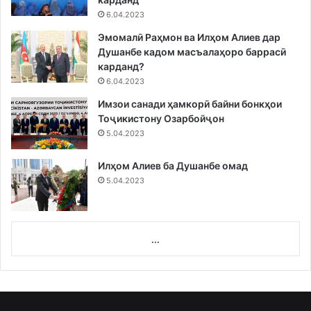
6.04.2023
Эмомалӣ Раҳмон ва Илҳом Алиев дар
Душанбе кадом масъалаҳоро баррасӣ
карданд?
6.04.2023
Имзои санади ҳамкорӣ байни бонкҳои
Тоҷикистону Озарбойҷон
5.04.2023
Илҳом Алиев ба Душанбе омад
5.04.2023
...