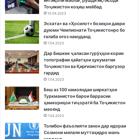
интиқоли маблағ, рушди иқтисоди
Тоҷикистон коҳиш меёбад
10.04.2023
Эсхата» ва «Ҳосилот» бозиҳои даври
дуюми Чемпионати Тоҷикистонро бо
ғалаба оғоз намуданд
7.04.2023
Дар Бишкек ҷаласаи гурӯҳҳои кории
топографии ҳайатҳои ҳукуматии
Тоҷикистон ва Қирғизистон баргузор
гардид
7.04.2023
Беш аз 100 намояндаи ширкатҳои
Туркманистон барои баррасии
ҳамкориҳои тиҷоратӣ ба Тоҷикистон
меоянд
7.04.2023
Толибон фаъолияти занон дар идораи
Созмони милали муттаҳидро манъ
карданд