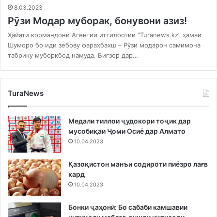
8.03.2023
Рӯзи Модар муборак, бонувони азиз!
Ҳайати кормандони Агентии иттилоотии “Turanews.kz” ҳамаи
Шуморо бо иди зебову фараҳбахш – Рӯзи модарон самимона
табрику муборкбод намуда. Бигзор дар…
TuraNews
Медали тиллои ҷудокори тоҷик дар
мусобиқаи Ҷоми Осиё дар Алмато
10.04.2023
Қазоқистон манъи содироти пиёзро лағв
кард
10.04.2023
Бонки ҷаҳонӣ: Бо сабаби камшавии