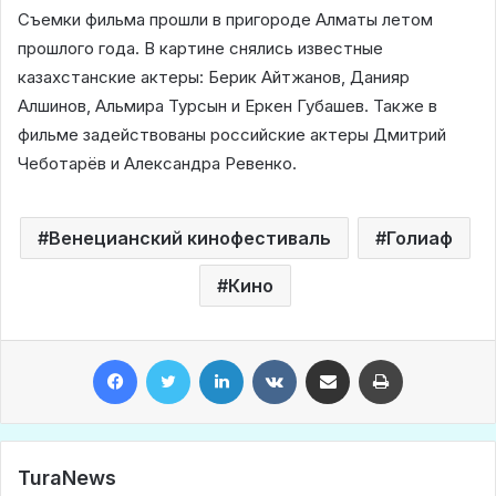
Съемки фильма прошли в пригороде Алматы летом
прошлого года. В картине снялись известные
казахстанские актеры: Берик Айтжанов, Данияр
Алшинов, Альмира Турсын и Еркен Губашев. Также в
фильме задействованы российские актеры Дмитрий
Чеботарёв и Александра Ревенко.
Венецианский кинофестиваль
Голиаф
Кино
Facebook
Twitter
LinkedIn
VKontakte
Share via Email
Print
TuraNews