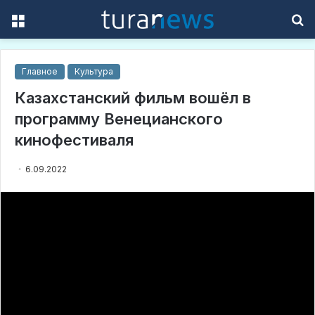
Menu
S
f
Главное
Культура
Казахстанский фильм вошёл в
программу Венецианского
кинофестиваля
6.09.2022