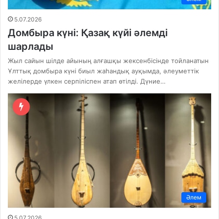
5.07.2026
Домбыра күні: Қазақ күйі әлемді
шарлады
Жыл сайын шілде айының алғашқы жексенбісінде тойланатын
Ұлттық домбыра күні биыл жаһандық ауқымда, әлеуметтік
желілерде үлкен серпіліспен атап өтілді. Дүние…
Әлем
5.07.2026