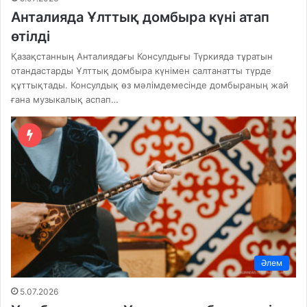
Анталияда Ұлттық домбыра күні атап
өтілді
Қазақстанның Анталиядағы Консулдығы Түркияда тұратын
отандастарды Ұлттық домбыра күнімен салтанатты түрде
құттықтады. Консулдық өз мәлімдемесінде домбыраның жай
ғана музыкалық аспап…
Әлем
5.07.2026