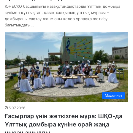
ЮНЕСКО басшылығы қазақстандықтарды Ұлттық домбыра
күнімен құттықтап, қазақ халқының ұлттық мұрасы –
домбыраны сақтау және оны келер ұрпаққа жеткізу
бағытындағы…
Мәдениет
5.07.2026
Ғасырлар үнін жеткізген мұра: ШҚО-да
Ұлттық домбыра күніне орай жаңа
нысан ашылды