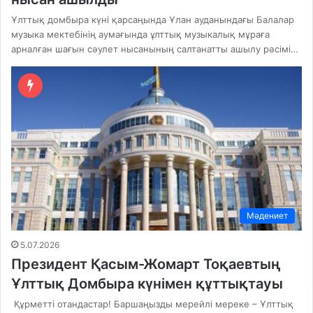
Ұлттық домбыра күні қарсаңында Ұлан ауданындағы Балалар
музыка мектебінің аумағында ұлттық музыкалық мұраға
арналған шағын сәулет нысанының салтанатты ашылу рәсімі…
Мәдениет
5.07.2026
Президент Қасым-Жомарт Тоқаевтың
Ұлттық Домбыра күнімен құттықтауы
Құрметті отандастар! Баршаңызды мерейлі мереке – Ұлттық