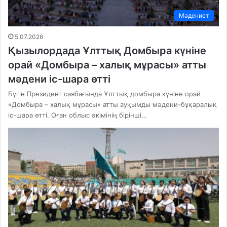
Мәдениет
5.07.2026
Қызылордада Ұлттық Домбыра күніне
орай «Домбыра – халық мұрасы» атты
мәдени іс-шара өтті
Бүгін Президент саябағында Ұлттық домбыра күніне орай
«Домбыра – халық мұрасы» атты ауқымды мәдени-бұқаралық
іс-шара өтті. Оған облыс әкімінің бірінші…