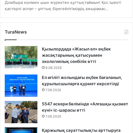
Домбыра күнімен шын жүректен құттықтаймын! Қос ішекті
қастерлі аспап – ұлттық бірегейлігіміздің ажырамас…
TuraNews
Қызылордада «Жасыл ел» еңбек
жасақтарының қатысуымен
экологиялық сенбілік өтті
8.08.2026
Ел игілігі жолындағы еңбек бағаланып,
құрылысшыларға құрмет көрсетілді
7.08.2026
5547 әскери бөлімінде «Алғашқы қызмет
күні» іс-шарасы өтті
7.08.2026
Қаржылық сауаттылықты арттыруға