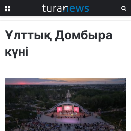
Menu
S
fo
Ұлттық Домбыра
күні