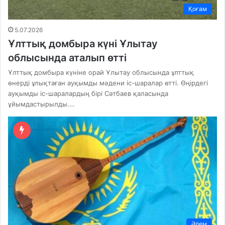
Қоғам
5.07.2026
Ұлттық домбыра күні Ұлытау
облысында аталып өтті
Ұлттық домбыра күніне орай Ұлытау облысында ұлттық
өнерді ұлықтаған ауқымды мәдени іс-шаралар өтті. Өңірдегі
ауқымды іс-шаралардың бірі Сәтбаев қаласында
ұйымдастырылды.…
Әлем