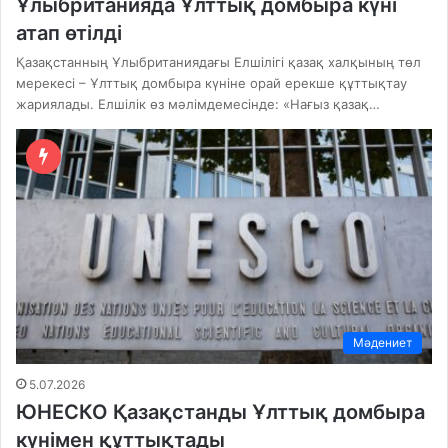
Ұлыбританияда Ұлттық домбыра күні
атап өтілді
Қазақстанның Ұлыбританиядағы Елшілігі қазақ халқының төл
мерекесі – Ұлттық домбыра күніне орай ерекше құттықтау
жариялады. Елшілік өз мәлімдемесінде: «Нағыз қазақ…
Мәдениет
5.07.2026
ЮНЕСКО Қазақстанды Ұлттық домбыра
күнімен құттықтады