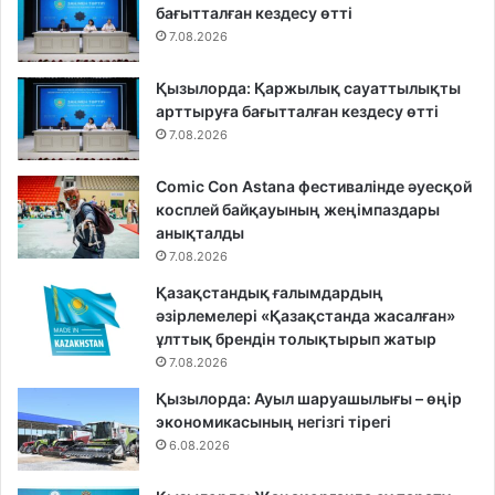
бағытталған кездесу өтті
7.08.2026
Қызылорда: Қаржылық сауаттылықты
арттыруға бағытталған кездесу өтті
7.08.2026
Comic Con Astana фестивалінде әуесқой
косплей байқауының жеңімпаздары
анықталды
7.08.2026
Қазақстандық ғалымдардың
әзірлемелері «Қазақстанда жасалған»
ұлттық брендін толықтырып жатыр
7.08.2026
Қызылорда: Ауыл шаруашылығы – өңір
экономикасының негізгі тірегі
6.08.2026