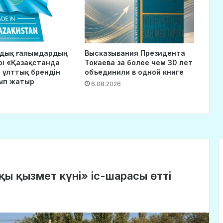
ндық ғалымдардың
Высказывания Президента
рі «Қазақстанда
Токаева за более чем 30 лет
 ұлттық брендін
объединили в одной книге
ып жатыр
6.08.2026