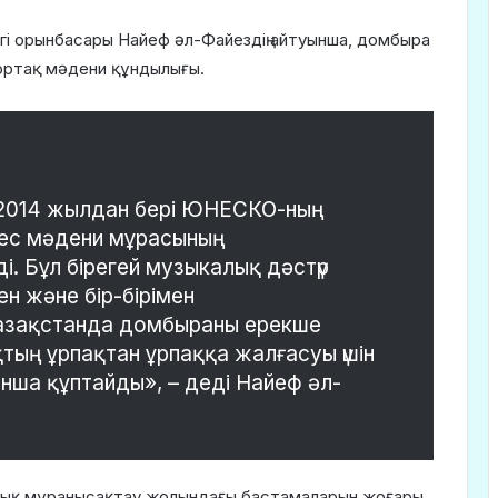
гі орынбасары Найеф әл-Файездің айтуынша, домбыра
ң ортақ мәдени құндылығы.
і 2014 жылдан бері ЮНЕСКО-ның
ес мәдени мұрасының
ді. Бұл бірегей музыкалық дәстүр
ен және бір-бірімен
зақстанда домбыраны ерекше
тың ұрпақтан ұрпаққа жалғасуы үшін
ша құптайды», – деді Найеф әл-
ттық мұранысақтау жолындағы бастамаларын жоғары