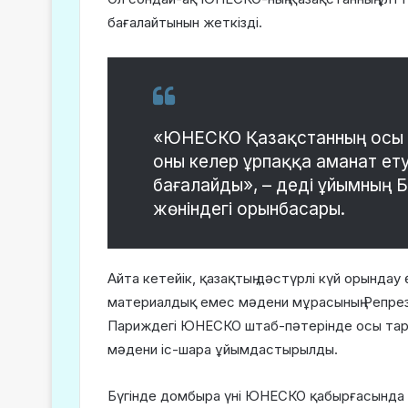
бағалайтынын жеткізді.
«ЮНЕСКО Қазақстанның осы б
оны келер ұрпаққа аманат е
бағалайды», – деді ұйымның 
жөніндегі орынбасары.
Айта кетейік, қазақтың дәстүрлі күй орында
материалдық емес мәдени мұрасының Репрезен
Париждегі ЮНЕСКО штаб-пәтерінде осы тари
мәдени іс-шара ұйымдастырылды.
Бүгінде домбыра үні ЮНЕСКО қабырғасында 