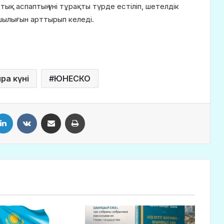
ық аспаптың үні тұрақты түрде естіліп, шетелдік
шылығын арттырып келеді.
ра күні
ЮНЕСКО
LinkedIn
VKontakte
Share via Email
Print