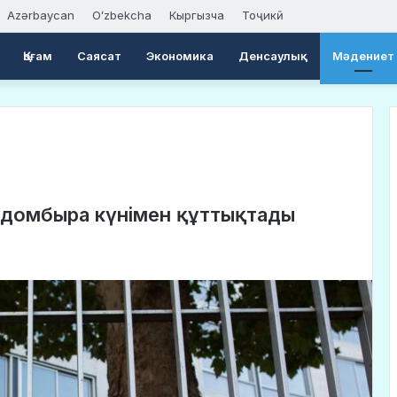
Azərbaycan
Oʻzbekcha
Кыргызча
Тоҷикӣ
Қоғам
Саясат
Экономика
Денсаулық
Мәдениет
 домбыра күнімен құттықтады