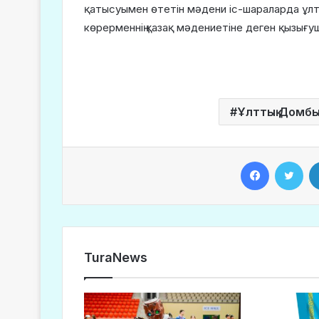
қатысуымен өтетін мәдени іс-шараларда ұлтт
көрерменнің қазақ мәдениетіне деген қызығу
Ұлттық Домбы
Facebook
Twitter
TuraNews