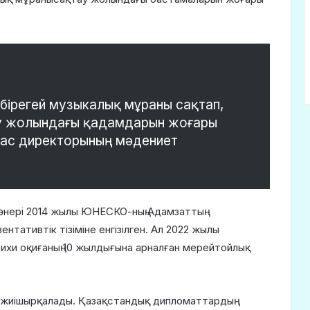
ірегей музыкалық мұраны сақтап,
ту жолындағы қадамдарын жоғары
Бас директорының мәдениет
у өнері 2014 жылы ЮНЕСКО-ның Адамзаттың
тативтік тізіміне енгізілген. Ал 2022 жылы
хи оқиғаның 10 жылдығына арналған мерейтойлық
жиішырқалады. Қазақстандық дипломаттардың