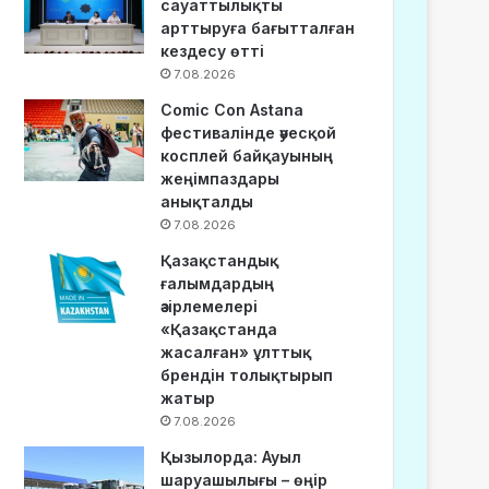
сауаттылықты
арттыруға бағытталған
кездесу өтті
7.08.2026
Comic Con Astana
фестивалінде әуесқой
косплей байқауының
жеңімпаздары
анықталды
7.08.2026
Қазақстандық
ғалымдардың
әзірлемелері
«Қазақстанда
жасалған» ұлттық
брендін толықтырып
жатыр
7.08.2026
Қызылорда: Ауыл
шаруашылығы – өңір