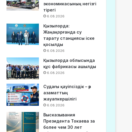
экономикасының негізгі
тірегі
6.08.2026
Қызылорда:
Жаңақорғанда су
тарату станциясы іске
қосылды
6.08.2026
Қызылорда облысында
құс фабрикасы ашылды
6.08.2026
Судағы қауіпсіздік – әр
азаматтың
жауапкершілігі
6.08.2026
Высказывания
Президента Токаева за
более чем 30 лет