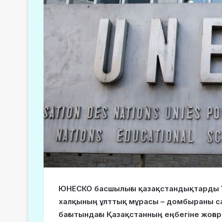
ЮНЕСКО басшылығы қазақстандықтарды Ұ
халқының ұлттық мұрасы – домбыраны са
бағытындағы Қазақстанның еңбегіне жоғары