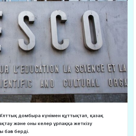
лттық домбыра күнімен құттықтап, қазақ
қтау және оны келер ұрпаққа жеткізу
 баға берді.