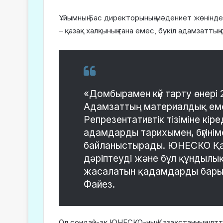
Ұйымның Бас директорының мәдениет жөнінде
– қазақ халқының ғана емес, бүкіл адамзатты
«Домбырамен күй тарту өнер
Адамзаттың материалдық ем
Репрезентативтік тізіміне кіре
адамдарды тарихымен, бүгінім
байланыстырады. ЮНЕСКО Қа
дәріптеуді және бұл құндылық
жасалатын қадамдарды барын
Файез.
Ол сондай-ақ ЮНЕСКО-ның Қазақстанның ұл