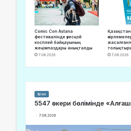
Comic Con Astana
Қазақста
фестивалінде әуесқой
әзірлемеле
косплей байқауының
жасалған»
жеңімпаздары анықталды
толықтыр
7.08.2026
7.08.2026