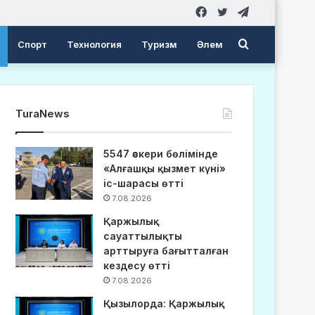
Facebook
Twitter
Telegram
Search
Спорт
Технология
Туризм
Әлем
for
TuraNews
5547 әскери бөлімінде
«Алғашқы қызмет күні»
іс-шарасы өтті
7.08.2026
Қаржылық
сауаттылықты
арттыруға бағытталған
кездесу өтті
7.08.2026
Қызылорда: Қаржылық