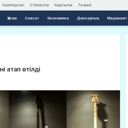
Azərbaycan
Oʻzbekcha
Кыргызча
Тоҷикӣ
Қоғам
Саясат
Экономика
Денсаулық
Мәдениет
і атап өтілді