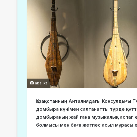
abai.kz
Қазақстанның Анталиядағы Консулдығы 
домбыра күнімен салтанатты түрде құтт
домбыраның жай ғана музыкалық аспап 
болмысы мен баға жетпес асыл мұрасы ек