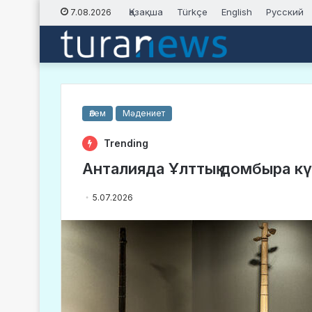
Қазақша
Türkçe
English
Русский
7.08.2026
Әлем
Мәдениет
Trending
Анталияда Ұлттық домбыра күн
5.07.2026