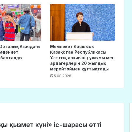
Орталық Азиядағы
Мемлекет басшысы
-мәдениет
Қазақстан Республикасы
 басталды
Ұлттық архивінің ұжымы мен
ардагерлерін 20 жылдық
мерейтоймен құттықтады
5.08.2026