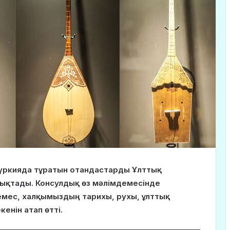
Түркияда тұратын отандастарды Ұлттық
ықтады. Консулдық өз мәлімдемесінде
емес, халқымыздың тарихы, рухы, ұлттық
енін атап өтті.