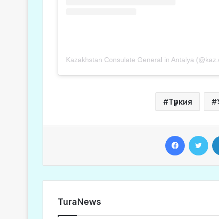
Түркия
Facebook
Twitter
TuraNews