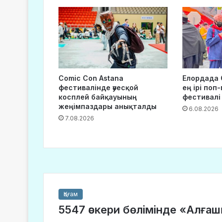
Comic Con Astana
Елордада 
фестивалінде әуесқой
ең ірі поп
косплей байқауының
фестивалі
жеңімпаздары анықталды
6.08.2026
7.08.2026