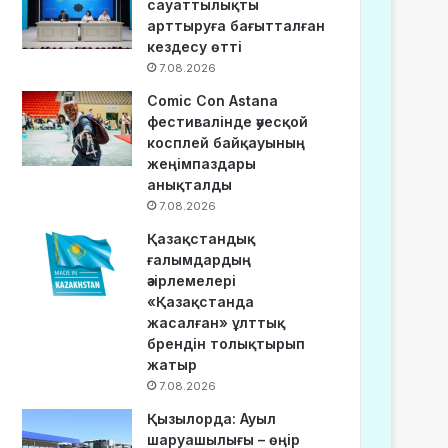
сауаттылықты
арттыруға бағытталған
кездесу өтті
7.08.2026
Comic Con Astana
фестивалінде әуесқой
косплей байқауының
жеңімпаздары
анықталды
7.08.2026
Қазақстандық
ғалымдардың
әзірлемелері
«Қазақстанда
жасалған» ұлттық
брендін толықтырып
жатыр
7.08.2026
Қызылорда: Ауыл
шаруашылығы – өңір