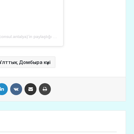
Kazakhstan Consulate General in Antalya (@kaz.consul.antalya)’in paylaştığı bir gönderi
Ұлттық Домбыра күні
LinkedIn
VKontakte
Share via Email
Print