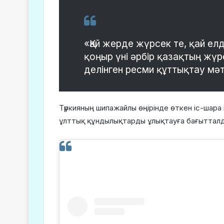
«Қай жерде жүрсек те, қай ел
қоңыр үні әрбір қазақтың жүр
делінген ресми құттықтау мәт
Түркияның шипажайлы өңірінде өткен іс-шара 
ұлттық құндылықтарды ұлықтауға бағыттал