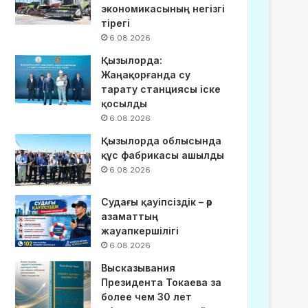
экономикасының негізгі
тірегі
6.08.2026
Қызылорда:
Жаңақорғанда су
тарату станциясы іске
қосылды
6.08.2026
Қызылорда облысында
құс фабрикасы ашылды
6.08.2026
Судағы қауіпсіздік – әр
азаматтың
жауапкершілігі
6.08.2026
Высказывания
Президента Токаева за
более чем 30 лет