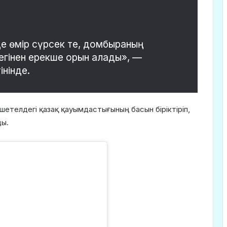
де өмір сүрсек те, домбыраның
егінен ерекше орын алады», —
інінде.
шетелдегі қазақ қауымдастығының басын біріктіріп,
ды.