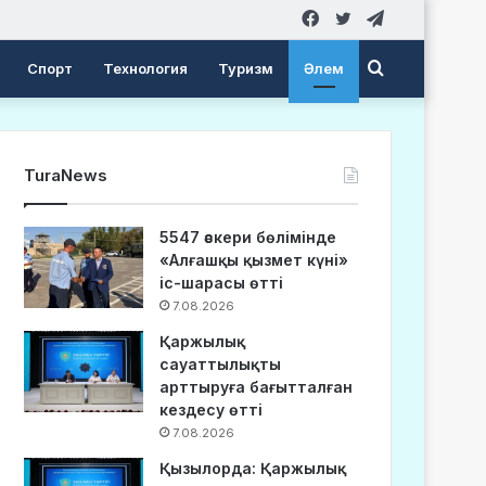
Facebook
Twitter
Telegram
Search
Спорт
Технология
Туризм
Әлем
for
TuraNews
5547 әскери бөлімінде
«Алғашқы қызмет күні»
іс-шарасы өтті
7.08.2026
Қаржылық
сауаттылықты
арттыруға бағытталған
кездесу өтті
7.08.2026
Қызылорда: Қаржылық