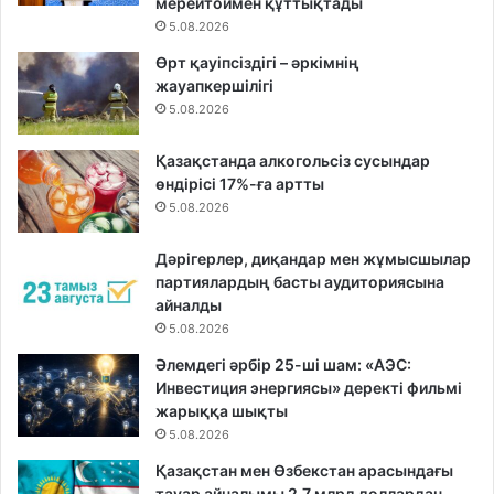
мерейтоймен құттықтады
5.08.2026
Өрт қауіпсіздігі – әркімнің
жауапкершілігі
5.08.2026
Қазақстанда алкогольсіз сусындар
өндірісі 17%-ға артты
5.08.2026
Дәрігерлер, диқандар мен жұмысшылар
партиялардың басты аудиториясына
айналды
5.08.2026
Әлемдегі әрбір 25-ші шам: «АЭС:
Инвестиция энергиясы» деректі фильмі
жарыққа шықты
5.08.2026
Қазақстан мен Өзбекстан арасындағы
тауар айналымы 2,7 млрд доллардан