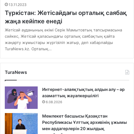
13.11.2023
Түркістан: Жетісайдағы орталық саябақ
жаңа кейіпке енеді
Жетісай ауданының әкімі Серік Мамытовтың тапсырмасына
сәйкес, Жетісай қаласындағы орталық саябақтың қайта
жаңарту жұмыстары жүргізіліп жатыр, деп хабарлайды
TuraNews.kz. Орталық…
TuraNews
Интернет-алаяқтықтың алдын алу – әр
азаматтың жауапкершілігі
6.08.2026
Мемлекет басшысы Қазақстан
Республикасы Ұлттық архивінің ұжымы
мен ардагерлерін 20 жылдық