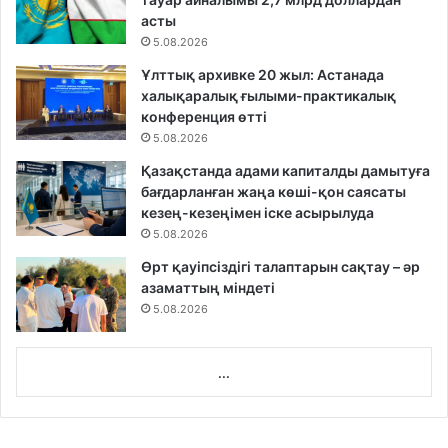
асты
5.08.2026
Ұлттық архивке 20 жыл: Астанада
халықаралық ғылыми-практикалық
конференция өтті
5.08.2026
Қазақстанда адами капиталды дамытуға
бағдарланған жаңа көші-қон саясаты
кезең-кезеңімен іске асырылуда
5.08.2026
Өрт қауіпсіздігі талаптарын сақтау – әр
азаматтың міндеті
5.08.2026
...