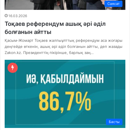
Саясат
16.03.2026
Тоқаев референдум ашық әрі әділ
болғанын айтты
Қасым-Жомарт Тоқаев жалпыұлттық референдум аса жоғары
деңгейде өткенін, ашық әрі әділ болғанын айтты, деп жазады
Zakon.kz. Президенттің пікірінше, барлық заң…
Басты