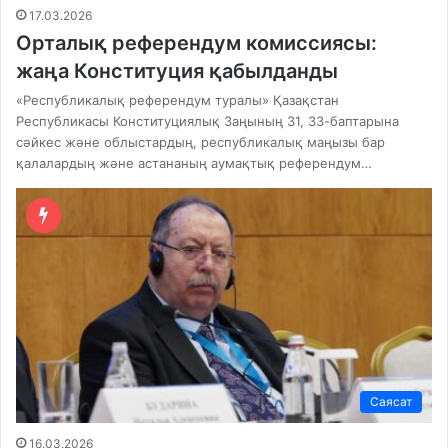
17.03.2026
Орталық референдум комиссиясы:
жаңа Конституция қабылданды
«Республикалық референдум туралы» Қазақстан
Республикасы Конституциялық Заңының 31, 33-баптарына
сәйкес және облыстардың, республикалық маңызы бар
қалалардың және астананың аумақтық референдум…
Саясат
16.03.2026