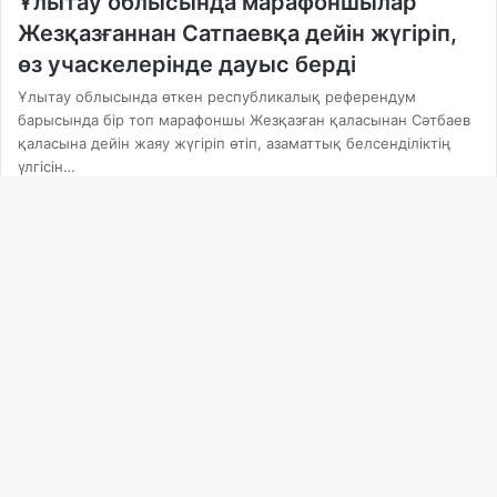
Ұлытау облысында марафоншылар
Жезқазғаннан Сатпаевқа дейін жүгіріп,
өз учаскелерінде дауыс берді
Ұлытау облысында өткен республикалық референдум
барысында бір топ марафоншы Жезқазған қаласынан Сәтбаев
қаласына дейін жаяу жүгіріп өтіп, азаматтық белсенділіктің
үлгісін…
Ba
to
to
bu
Басты
15.03.2026