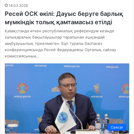
16.03.2026
Ресей ОСК өкілі: Дауыс беруге барлық
мүмкіндік толық қамтамасыз етілді
Қазақстанда өткен республикалық референдум кезінде
халықаралық бақылаушылар тарапынан ешқандай
заңбұзушылық тіркелмеген. Бұл туралы баспасөз
конференциясында Ресей Федерациясы Орталық сайлау
комиссиясының…
Саясат