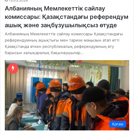
15.03.2026
Албанияның Мемлекеттік сайлау
комиссары: Қазақстандағы референдум
ашық және заңбұзушылықсыз өтуде
Албанияның Мемлекеттік сайлау комиссары Қазақстандағы
референдумның ашықтығы мен тарихи маңызын атап өтті
Қазақстанда өткен республикалық референдумның өту
барысын халықаралық бақылаушылар…
Қоғам