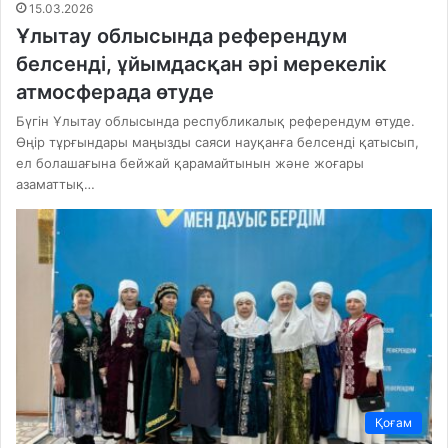
15.03.2026
Ұлытау облысында референдум
белсенді, ұйымдасқан әрі мерекелік
атмосферада өтуде
Бүгін Ұлытау облысында республикалық референдум өтуде.
Өңір тұрғындары маңызды саяси науқанға белсенді қатысып,
ел болашағына бейжай қарамайтынын және жоғары
азаматтық…
Қоғам