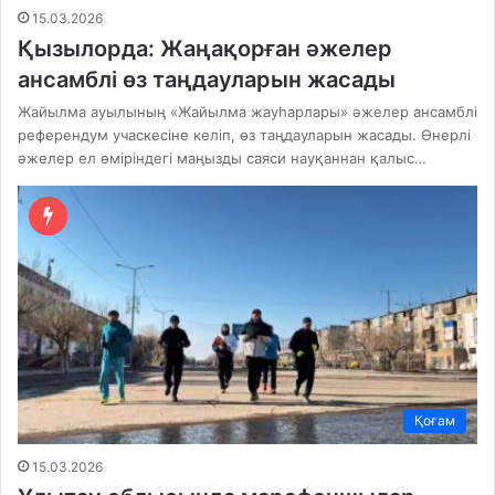
15.03.2026
Қызылорда: Жаңақорған әжелер
ансамблі өз таңдауларын жасады
Жайылма ауылының «Жайылма жауһарлары» әжелер ансамблі
референдум учаскесіне келіп, өз таңдауларын жасады. Өнерлі
әжелер ел өміріндегі маңызды саяси науқаннан қалыс…
Қоғам
15.03.2026