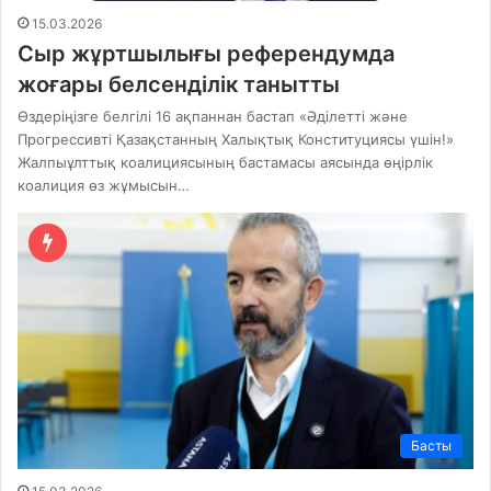
15.03.2026
Сыр жұртшылығы референдумда
жоғары белсенділік танытты
Өздеріңізге белгілі 16 ақпаннан бастап «Әділетті және
Прогрессивті Қазақстанның Халықтық Конституциясы үшін!»
Жалпыұлттық коалициясының бастамасы аясында өңірлік
коалиция өз жұмысын…
Басты