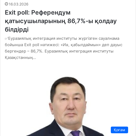
16.03.2026
Exit poll: Референдум
қатысушыларының 86,7%-ы қолдау
білдірді
✅Еуразиялық интеграция институты жүргізген сауалнама
бойынша Exit poll нәтижесі: «Иә, қабылдаймын» деп дауыс
бергендер – 86,7%. Еуразиялық интеграция институты
Қазақстанның…
Қоғам