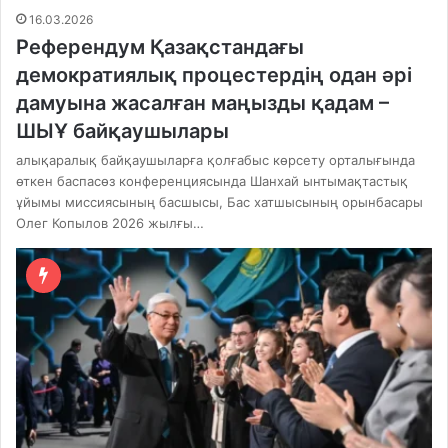
16.03.2026
Референдум Қазақстандағы
демократиялық процестердің одан әрі
дамуына жасалған маңызды қадам –
ШЫҰ байқаушылары
алықаралық байқаушыларға қолғабыс көрсету орталығында
өткен баспасөз конференциясында Шанхай ынтымақтастық
ұйымы миссиясының басшысы, Бас хатшысының орынбасары
Олег Копылов 2026 жылғы…