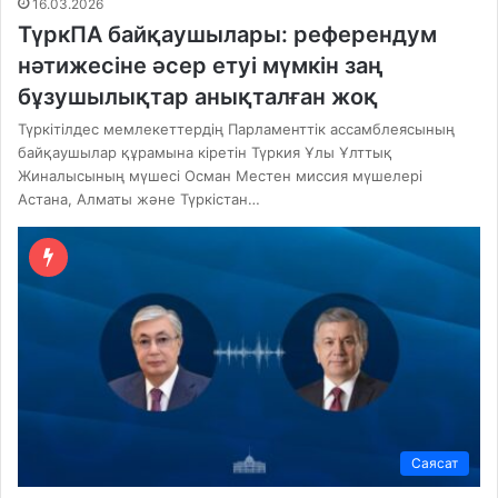
16.03.2026
ТүркПА байқаушылары: референдум
нәтижесіне әсер етуі мүмкін заң
бұзушылықтар анықталған жоқ
Түркітілдес мемлекеттердің Парламенттік ассамблеясының
байқаушылар құрамына кіретін Түркия Ұлы Ұлттық
Жиналысының мүшесі Осман Местен миссия мүшелері
Астана, Алматы және Түркістан…
Саясат