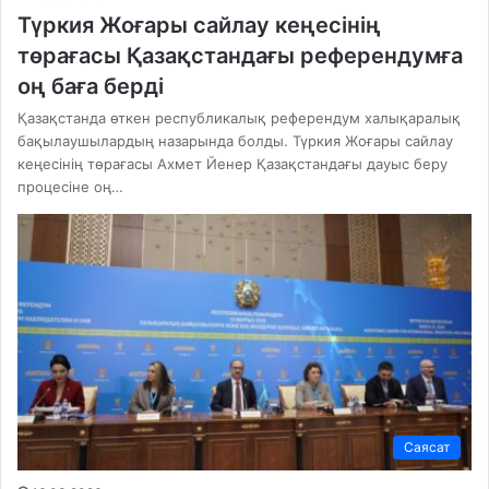
Түркия Жоғары сайлау кеңесінің
төрағасы Қазақстандағы референдумға
оң баға берді
Қазақстанда өткен республикалық референдум халықаралық
бақылаушылардың назарында болды. Түркия Жоғары сайлау
кеңесінің төрағасы Ахмет Йенер Қазақстандағы дауыс беру
процесіне оң…
Саясат