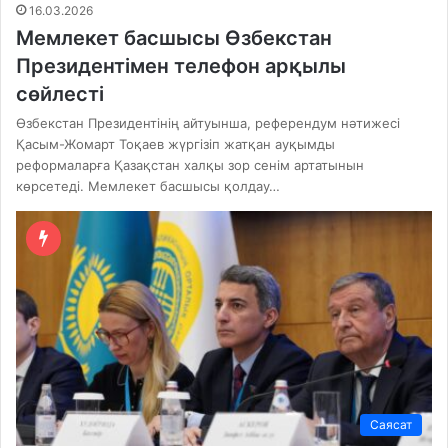
16.03.2026
Мемлекет басшысы Өзбекстан
Президентімен телефон арқылы
сөйлесті
Өзбекстан Президентінің айтуынша, референдум нәтижесі
Қасым-Жомарт Тоқаев жүргізіп жатқан ауқымды
реформаларға Қазақстан халқы зор сенім артатынын
көрсетеді. Мемлекет басшысы қолдау…
Саясат