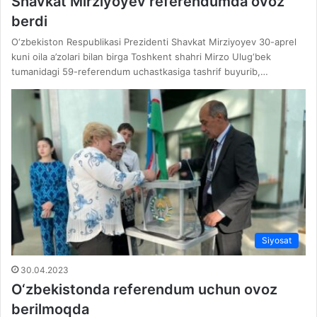
Shavkat Mirziyoyev referendumda ovoz
berdi
O‘zbekiston Respublikasi Prezidenti Shavkat Mirziyoyev 30-aprel
kuni oila a’zolari bilan birga Toshkent shahri Mirzo Ulug‘bek
tumanidagi 59-referendum uchastkasiga tashrif buyurib,…
Siyosat
30.04.2023
O‘zbekistonda referendum uchun ovoz
berilmoqda