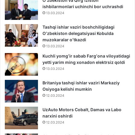
Oʻzbekiston va Qirgʻiziston
ishbilarmonlari uchinchi bor uchrashdi
13.03.2024
Tashqi ishlar vaziri boshchiligidagi
Oʻzbekiston delegatsiyasi Kobulda
muzokaralar oʻtkazdi
13.03.2024
Kuchli yomgʻir sabab Fargʻona viloyatidagi
yetti yarim ming xonadon elektrsiz qoldi
13.03.2024
Britaniya tashqi ishlar vaziri Markaziy
Osiyoga kelishi mumkin
12.03.2024
UzAuto Motors Cobalt, Damas va Labo
narxini oshirdi
12.03.2024