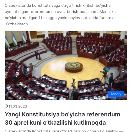
O‘zbekistonda konstitutsiyaga o‘zgartirish kiritish bo‘yicha
uyushtirilgan referendumda ovoz berish boshlandi. Mamlakat
bo‘ylab o‘rnatilgan 11 mingga yaqin saylov qutilarida fuqarolar
“O‘zbekiston…
Asosiy
11.03.2023
Yangi Konstitutsiya bo‘yicha referendum
30 aprel kuni o‘tkazilishi kutilmoqda
O‘zbekistonda Konstitutsiyani o‘zgartirish bo‘yicha xalq saylovi —