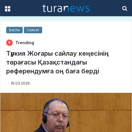
Menu
S
f
Басты
Саясат
Trending
Түркия Жоғары сайлау кеңесінің
төрағасы Қазақстандағы
референдумға оң баға берді
16.03.2026