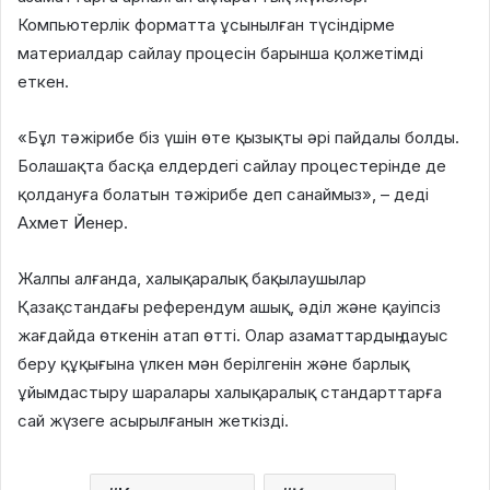
Компьютерлік форматта ұсынылған түсіндірме
материалдар сайлау процесін барынша қолжетімді
еткен.
«Бұл тәжірибе біз үшін өте қызықты әрі пайдалы болды.
Болашақта басқа елдердегі сайлау процестерінде де
қолдануға болатын тәжірибе деп санаймыз», – деді
Ахмет Йенер.
Жалпы алғанда, халықаралық бақылаушылар
Қазақстандағы референдум ашық, әділ және қауіпсіз
жағдайда өткенін атап өтті. Олар азаматтардың дауыс
беру құқығына үлкен мән берілгенін және барлық
ұйымдастыру шаралары халықаралық стандарттарға
сай жүзеге асырылғанын жеткізді.