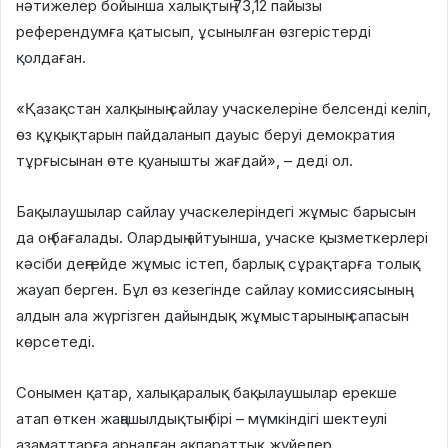
нәтижелер бойынша халықтың 73,12 пайызы
референдумға қатысып, ұсынылған өзгерістерді
қолдаған.
«Қазақстан халқының сайлау учаскелеріне белсенді келіп,
өз құқықтарын пайдаланып дауыс беруі демократия
тұрғысынан өте қуанышты жағдай», – деді ол.
Бақылаушылар сайлау учаскелеріндегі жұмыс барысын
да оң бағалады. Олардың айтуынша, учаске қызметкерлері
кәсіби деңгейде жұмыс істеп, барлық сұрақтарға толық
жауап берген. Бұл өз кезегінде сайлау комиссиясының
алдын ала жүргізген дайындық жұмыстарының сапасын
көрсетеді.
Сонымен қатар, халықаралық бақылаушылар ерекше
атап өткен жаңашылдықтың бірі – мүмкіндігі шектеулі
азаматтарға арналған ақпараттық жүйелер.