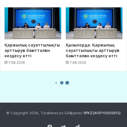
© Copyright 2026, TuraNews.kz БАҚ куәлігі
№KZ26VPY00056112
Facebook
Twitter
Telegram