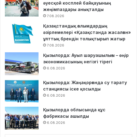
әуесқой косплей байқауының
жеңімпаздары анықталды
7.08.2026
Қазақстандық ғалымдардың
әзірлемелері «Қазақстанда жасалған»
ұлттық брендін толықтырып жатыр
7.08.2026
Қызылорда: Ауыл шаруашылығы – өңір
экономикасының негізгі тірегі
6.08.2026
Қызылорда: Жаңақорғанда су тарату
станциясы іске қосылды
6.08.2026
Қызылорда облысында құс
фабрикасы ашылды
6.08.2026