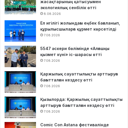
жасақтарының қатысуымен
экологиялық сенбілік өтті
8.08.2026
Ел игілігі жолындағы еңбек бағаланып,
құрылысшыларға құрмет көрсетілді
7.08.2026
5547 әскери бөлімінде «Алғашқы
қызмет күні» іс-шарасы өтті
7.08.2026
Қаржылық сауаттылықты арттыруға
бағытталған кездесу өтті
7.08.2026
Қызылорда: Қаржылық сауаттылықты
арттыруға бағытталған кездесу өтті
7.08.2026
Comic Con Astana фестивалінде