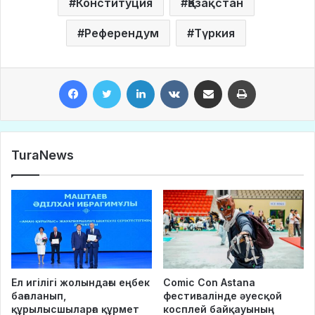
Конституция
Қазақстан
Референдум
Түркия
Facebook
Twitter
LinkedIn
VKontakte
Share via Email
Print
TuraNews
Ел игілігі жолындағы еңбек
Comic Con Astana
бағаланып,
фестивалінде әуесқой
құрылысшыларға құрмет
косплей байқауының