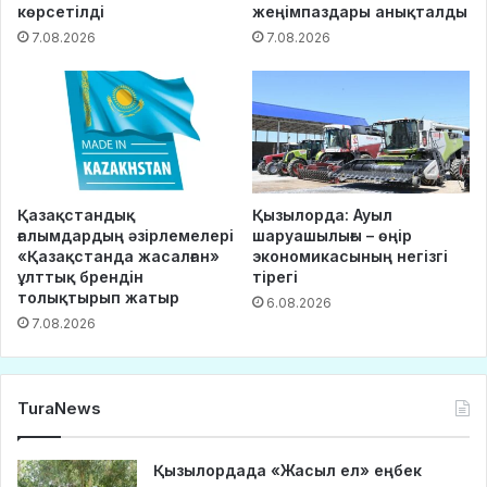
көрсетілді
жеңімпаздары анықталды
7.08.2026
7.08.2026
Қазақстандық
Қызылорда: Ауыл
ғалымдардың әзірлемелері
шаруашылығы – өңір
«Қазақстанда жасалған»
экономикасының негізгі
ұлттық брендін
тірегі
толықтырып жатыр
6.08.2026
7.08.2026
TuraNews
Қызылордада «Жасыл ел» еңбек