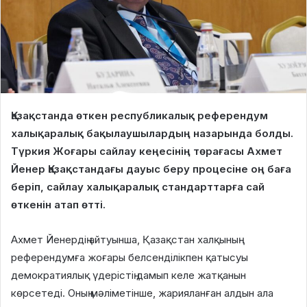
Қазақстанда өткен республикалық референдум
халықаралық бақылаушылардың назарында болды.
Түркия Жоғары сайлау кеңесінің төрағасы Ахмет
Йенер Қазақстандағы дауыс беру процесіне оң баға
беріп, сайлау халықаралық стандарттарға сай
өткенін атап өтті.
Ахмет Йенердің айтуынша, Қазақстан халқының
референдумға жоғары белсенділікпен қатысуы
демократиялық үдерістің дамып келе жатқанын
көрсетеді. Оның мәліметінше, жарияланған алдын ала