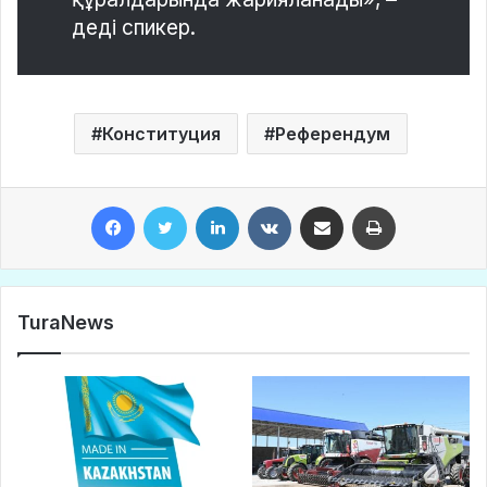
деді спикер.
Конституция
Референдум
Facebook
Twitter
LinkedIn
VKontakte
Share via Email
Print
TuraNews