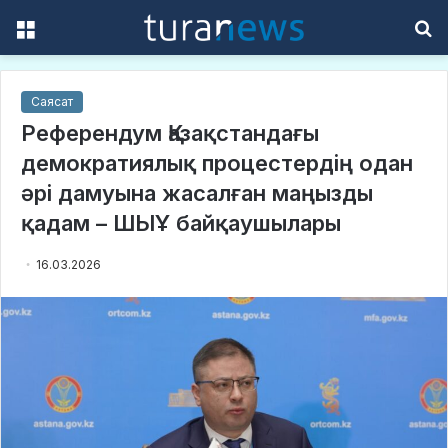
Menu
S
f
Саясат
Референдум Қазақстандағы
демократиялық процестердің одан
әрі дамуына жасалған маңызды
қадам – ШЫҰ байқаушылары
16.03.2026