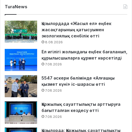
TuraNews
Қызылордада «Жасыл ел» еңбек
жасақтарының қатысуымен
экологиялық сенбілік өтті
8.08.2026
Ел игілігі жолындағы еңбек бағаланып,
құрылысшыларға құрмет көрсетілді
7.08.2026
5547 әскери бөлімінде «Алғашқы
қызмет күні» іс-шарасы өтті
7.08.2026
Қаржылық сауаттылықты арттыруға
бағытталған кездесу өтті
7.08.2026
Қызылорда: Қаржылық сауаттылықты