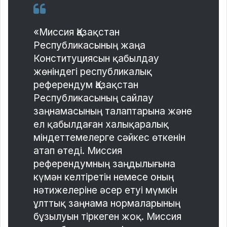
«Миссия Қазақстан
Республикасының жаңа
Конституциясын қабылдау
жөніндегі республикалық
референдум Қазақстан
Республикасының сайлау
заңнамасының талаптарына және
ел қабылдаған халықаралық
міндеттемелерге сәйкес өткенін
атап өтеді. Миссия
референдумның заңдылығына
күмән келтіретін немесе оның
нәтижелеріне әсер етуі мүмкін
ұлттық заңнама нормаларының
бұзылуын тіркеген жоқ. Миссия