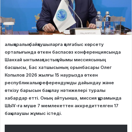
алықаралық байқаушыларға қолғабыс көрсету
орталығында өткен баспасөз конференциясында
Шанхай ынтымақтастық ұйымы миссиясының
басшысы, Бас хатшысының орынбасары Олег
Копылов 2026 жылғы 15 наурызда өткен
республикалық референдумды дайындау және
өткізу барысын бақылау нәтижелері туралы
хабардар етті. Оның айтуынша, миссия құрамында
ШЫҰ-ға мүше 7 мемлекеттен аккредиттелген 17
бақылаушы жұмыс істеді.