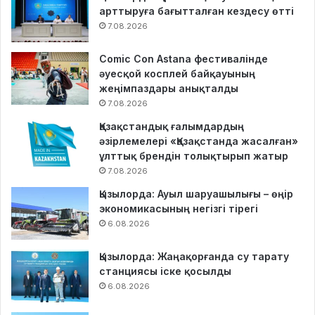
арттыруға бағытталған кездесу өтті
7.08.2026
Comic Con Astana фестивалінде
әуесқой косплей байқауының
жеңімпаздары анықталды
7.08.2026
Қазақстандық ғалымдардың
әзірлемелері «Қазақстанда жасалған»
ұлттық брендін толықтырып жатыр
7.08.2026
Қызылорда: Ауыл шаруашылығы – өңір
экономикасының негізгі тірегі
6.08.2026
Қызылорда: Жаңақорғанда су тарату
станциясы іске қосылды
6.08.2026