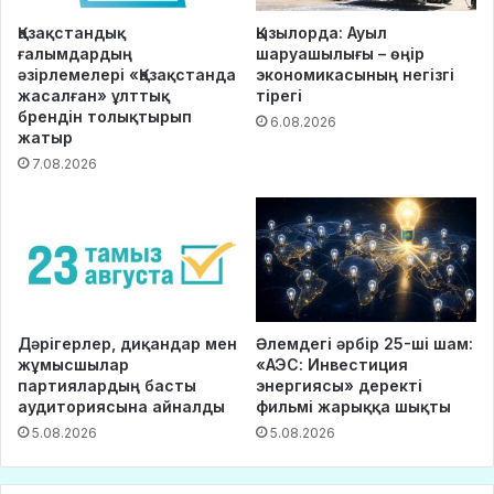
Қазақстандық
Қызылорда: Ауыл
ғалымдардың
шаруашылығы – өңір
әзірлемелері «Қазақстанда
экономикасының негізгі
жасалған» ұлттық
тірегі
брендін толықтырып
6.08.2026
жатыр
7.08.2026
Дәрігерлер, диқандар мен
Әлемдегі әрбір 25-ші шам:
жұмысшылар
«АЭС: Инвестиция
партиялардың басты
энергиясы» деректі
аудиториясына айналды
фильмі жарыққа шықты
5.08.2026
5.08.2026