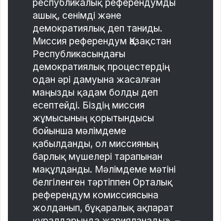
республикалық референдумды
ашық, сенімді және
демократиялық деп таниды.
Миссия референдум Қазақстан
Республикасындағы
демократиялық процестердің
одан әрі дамуына жасалған
маңызды қадам болды деп
есептейді. Біздің миссия
жұмысының қорытындысы
бойынша мәлімдеме
қабылданды, ол миссияның
барлық мүшелері тарапынан
мақұлданды. Мәлімдеме мәтіні
белгіленген тәртіппен Орталық
референдум комиссиясына
жолданып, бұқаралық ақпарат
құралдарында жарияланады», –