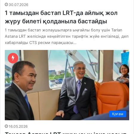
30.07.2026
1 тамыздан бастап LRT-да айлық жол
жүру билеті қолданыла бастайды
1 тамыздан бастап жолаушыларға ыңғайлы болу үшін Tarlan
Astana LRT желісінде кеңейтілген тарифтік жүйе енгізіледі, деп
хабарлайды CTS ресми парақшасы…
Қоғам
16.05.2026