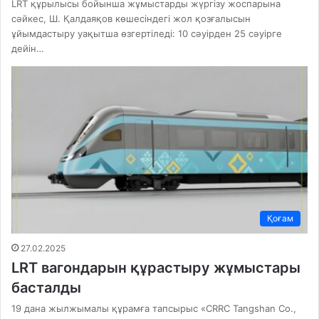
LRT құрылысы бойынша жұмыстарды жүргізу жоспарына
сәйкес, Ш. Қалдаяқов көшесіндегі жол қозғалысын
ұйымдастыру уақытша өзгертіледі: 10 сәуірден 25 сәуірге
дейін…
Қоғам
27.02.2025
LRT вагондарын құрастыру жұмыстары
басталды
19 дана жылжымалы құрамға тапсырыс «CRRC Tangshan Co.,