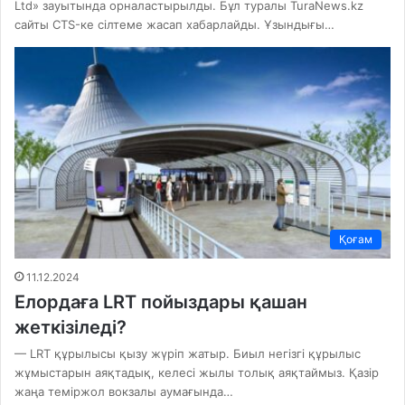
Ltd» зауытында орналастырылды. Бұл туралы TuraNews.kz
сайты CTS-ке сілтеме жасап хабарлайды. Ұзындығы…
Қоғам
11.12.2024
Елордаға LRT пойыздары қашан
жеткізіледі?
— LRT құрылысы қызу жүріп жатыр. Биыл негізгі құрылыс
жұмыстарын аяқтадық, келесі жылы толық аяқтаймыз. Қазір
жаңа теміржол вокзалы аумағында…