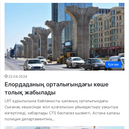
Қоғам
22.04.2024
Елордаданың орталығындағы көше
толық жабылады
LRT құрылысына байланысты қаланың орталығындағы
Сығанақ көшесінде жол қозғалысын ұйымдастыру уақытша
өзгертіледі, хабарлады CTS баспасөз қызметі. Астана қаласы
полиция департаментінің…