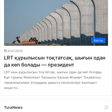
Басты
31.01.2023
LRT құрылысын тоқтатсақ, шығын одан
да көп болады — президент
LRT-ның құрылысын тоқтатсақ, шығын одан да көп болады.
Бұл туралы Мемлекет басшысы Қасым-Жомарт Тоқаевтың
төрағалығымен елорданы дамыту мәселелері жөніндегі
кеңесте…
TuraNews