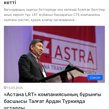
кетті
Вагондардың сыртқы беттерінде кең көлемді боялған белгілер
анық көрініп тұр. LRT жобасын басқаратын CTS компаниясы
оқиғаны растап, құқық қорғау органдарына…
Саясат
13.05.2025
«Астана LRT» компаниясының бұрынғы
басшысы Талғат Ардан Түркияда
ұсталды