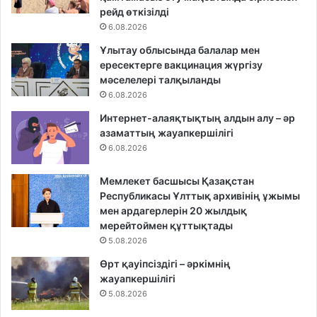
рейд өткізілді
6.08.2026
Ұлытау облысында балалар мен
ересектерге вакцинация жүргізу
мәселелері талқыланды
6.08.2026
Интернет-алаяқтықтың алдын алу – әр
азаматтың жауапкершілігі
6.08.2026
Мемлекет басшысы Қазақстан
Республикасы Ұлттық архивінің ұжымы
мен ардагерлерін 20 жылдық
мерейтоймен құттықтады
5.08.2026
Өрт қауіпсіздігі – әркімнің
жауапкершілігі
5.08.2026