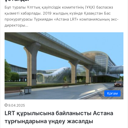
Бұл туралы Ұлттық қауіпсіздік комитетінің (ҰҚК) баспасөз
қызметі хабарлады. 2019 жылдың күзінде Қазақстан Бас
прокуратурасы Түркиядан «Астана LRT» компаниясының экс-
директоры…
Қоғам
9.04.2025
LRT құрылысына байланысты Астана
тұрғындарына үндеу жасалды