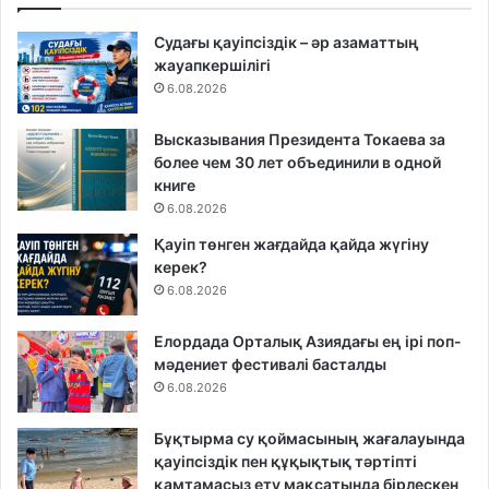
Судағы қауіпсіздік – әр азаматтың
жауапкершілігі
6.08.2026
Высказывания Президента Токаева за
более чем 30 лет объединили в одной
книге
6.08.2026
Қауіп төнген жағдайда қайда жүгіну
керек?
6.08.2026
Елордада Орталық Азиядағы ең ірі поп-
мәдениет фестивалі басталды
6.08.2026
Бұқтырма су қоймасының жағалауында
қауіпсіздік пен құқықтық тәртіпті
қамтамасыз ету мақсатында бірлескен