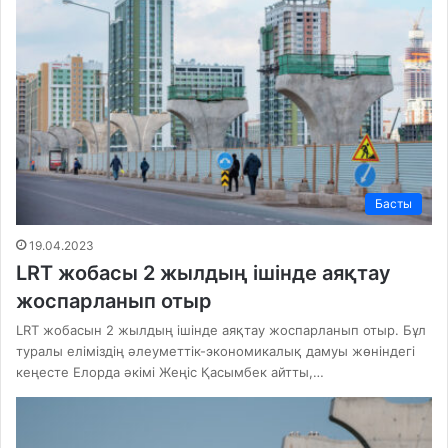
Басты
19.04.2023
LRT жобасы 2 жылдың ішінде аяқтау
жоспарланып отыр
LRT жобасын 2 жылдың ішінде аяқтау жоспарланып отыр. Бұл
туралы еліміздің әлеуметтік-экономикалық дамуы жөніндегі
кеңесте Елорда әкімі Жеңіс Қасымбек айтты,…