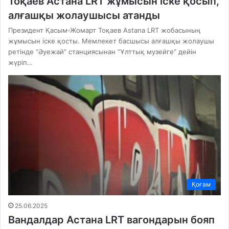
Тоқаев Aстана LRT жұмысын іске қосып,
алғашқы жолаушысы атанды
Президент Қасым-Жомарт Тоқаев Astana LRT жобасының
жұмысын іске қосты. Мемлекет басшысы алғашқы жолаушы
ретінде “Әуежай” станциясынан “Ұлттық музейге” дейін
жүріп…
Қоғам
25.06.2025
Вандалдар Астана LRT вагондарын бояп