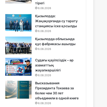
тірегі
6.08.2026
Қызылорда:
Жаңақорғанда су тарату
станциясы іске қосылды
6.08.2026
Қызылорда облысында
құс фабрикасы ашылды
6.08.2026
Судағы қауіпсіздік – әр
азаматтың
жауапкершілігі
6.08.2026
Высказывания
Президента Токаева за
более чем 30 лет
объединили в одной книге
6.08.2026