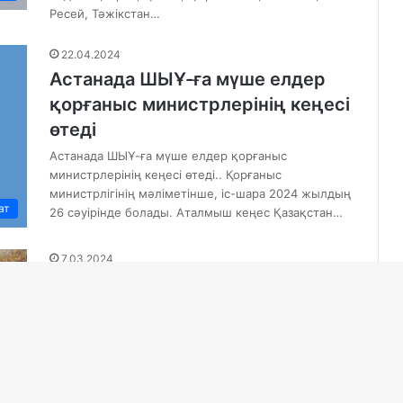
Ресей, Тәжікстан…
22.04.2024
Астанада ШЫҰ-ға мүше елдер
қорғаныс министрлерінің кеңесі
өтеді
Астанада ШЫҰ-ға мүше елдер қорғаныс
министрлерінің кеңесі өтеді.. Қорғаныс
министрлігінің мәліметінше, іс-шара 2024 жылдың
ат
26 сәуірінде болады. Аталмыш кеңес Қазақстан…
7.03.2024
Қорғаныс министрі әйелдерді 8
Наурыз мерекесімен
құттықтады
Бұл туралы ҚР ҚМ-нің баспасөз орталығы
хабарлайды. Салтанатты іс-шараға
қатысушылармен танысқан қорғаныс