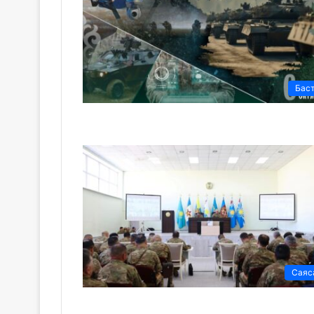
Бас
Саяс