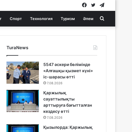
Facebook
Twitter
Telegram
Search
т
Спорт
Технология
Туризм
Әлем
for
TuraNews
5547 әскери бөлімінде
«Алғашқы қызмет күні»
іс-шарасы өтті
7.08.2026
Қаржылық
сауаттылықты
арттыруға бағытталған
кездесу өтті
7.08.2026
Қызылорда: Қаржылық