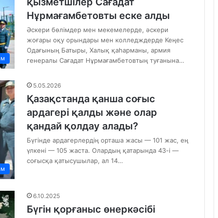
қызметшілер Сағадат
Нұрмағамбетовты еске алды
Әскери бөлімдер мен мекемелерде, әскери
жоғары оқу орындары мен колледждерде Кеңес
Одағының Батыры, Халық қаһарманы, армия
ам
генералы Сағадат Нұрмағамбетовтың туғанына…
5.05.2026
Қазақстанда қанша соғыс
ардагері қалды және олар
қандай қолдау алады?
Бүгінде ардагерлердің орташа жасы — 101 жас, ең
үлкені — 105 жаста. Олардың қатарында 43-і —
соғысқа қатысушылар, ал 14…
ам
6.10.2025
Бүгін қорғаныс өнеркәсібі