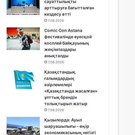
сауаттылықты
арттыруға бағытталған
кездесу өтті
7.08.2026
Comic Con Astana
фестивалінде әуесқой
косплей байқауының
жеңімпаздары
анықталды
7.08.2026
Қазақстандық
ғалымдардың
әзірлемелері
«Қазақстанда жасалған»
ұлттық брендін
толықтырып жатыр
7.08.2026
Қызылорда: Ауыл
шаруашылығы – өңір
экономикасының негізгі