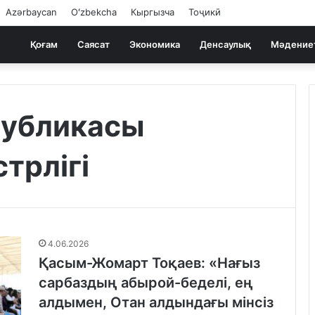
Azərbaycan
Oʻzbekcha
Кыргызча
Тоҷикӣ
Қоғам
Саясат
Экономика
Денсаулық
Мәдение
публикасы
трлігі
4.06.2026
Қасым-Жомарт Тоқаев: «Нағыз
сарбаздың абырой-беделі, ең
алдымен, Отан алдындағы мінсіз