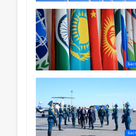
Бас
Бас