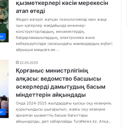
қызметкерлері кәсіи мерекесін
атап өтеді
Жедел өзгеріп жатқан технологиялар мен жаңа
сын-қатерлер жағдайында инженер-
конструкторлардың, механиктердің,
ты
бағдарламашылардың, электроника және
киберқауіпсіздік саласындағы мамандардың еңбегі
айрықша маңызға ие.…
22.05.2025
Қорғаныс министрлігінің
алқасы: ведомство басшысы
әскерлерді дамытудың басым
міндеттерін айқындады
Онда 2024-2025 жылдардағы қысқы оқу кезеңінің
қорытындысы шығарылып, жазғы оқу кезеңіне
ат
арналған қызметтің басым бағыттары
айқындалды, деп хабарлайды TuraNews.kz. Алқа…