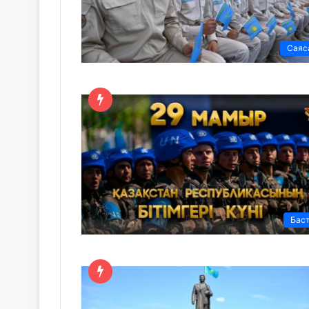
Саяс
Бас