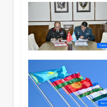
Саяс
Бас