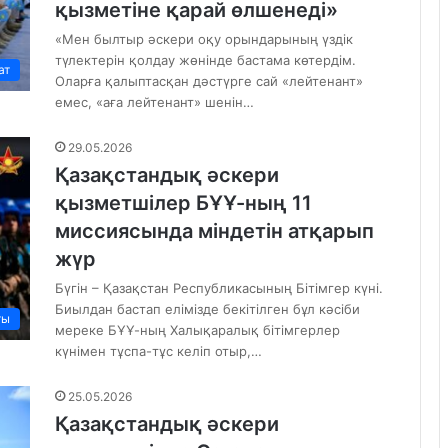
қызметіне қарай өлшенеді»
«Мен былтыр әскери оқу орындарының үздік
түлектерін қолдау жөнінде бастама көтердім.
ат
Оларға қалыптасқан дәстүрге сай «лейтенант»
емес, «аға лейтенант» шенін…
29.05.2026
Қазақстандық әскери
қызметшілер БҰҰ-ның 11
миссиясында міндетін атқарып
жүр
Бүгін – Қазақстан Республикасының Бітімгер күні.
Биылдан бастап елімізде бекітілген бұл кәсіби
ты
мереке БҰҰ-ның Халықаралық бітімгерлер
күнімен тұспа-тұс келіп отыр,…
25.05.2026
Қазақстандық әскери