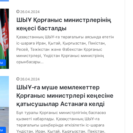
26.04.2024
ШЫҰ Қорғаныс министрлерінің
кеңесі басталды
Қазақстанның ШЫҰ-ға төрағалығы аясында өтетін
іс-шараға Иран, Қытай, Қырғызстан, Пәкістан,
Ресей, Тәжікстан және Өзбекстан Қорғаныс
министрлері, Үндістан Қорғаныс министрінің
орынбасары…
ты
26.04.2024
ШЫҰ-ға мүше мемлекеттер
Қорғаныс министрлері кеңесіне
қатысушылар Астанаға келді
Бұл туралы Қорғаныс министрлігінің баспасөз
қызметі хабарлады. Қазақстанның ШЫҰ-ға
төрағалығы шеңберінде өткізілетін іс-шараға
ты
Үндістан, Иран, Қытай, Қырғызстан, Пәкістан,