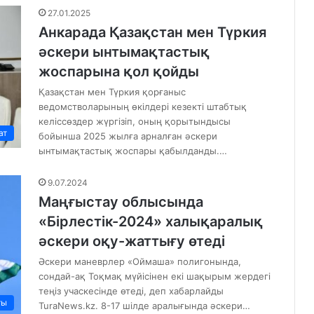
27.01.2025
Анкарада Қазақстан мен Түркия
әскери ынтымақтастық
жоспарына қол қойды
Қазақстан мен Түркия қорғаныс
ведомстволарының өкілдері кезекті штабтық
келіссөздер жүргізіп, оның қорытындысы
ат
бойынша 2025 жылға арналған әскери
ынтымақтастық жоспары қабылданды.…
9.07.2024
Маңғыстау облысында
«Бірлестік-2024» халықаралық
әскери оқу-жаттығу өтеді
Әскери маневрлер «Оймаша» полигонында,
сондай-ақ Тоқмақ мүйісінен екі шақырым жердегі
теңіз учаскесінде өтеді, деп хабарлайды
ты
TuraNews.kz. 8-17 шілде аралығында әскери…