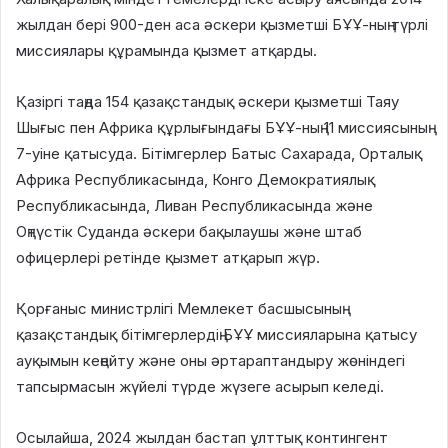
жылдан бері 900-ден аса әскери қызметші БҰҰ-ның түрлі
миссиялары құрамында қызмет атқарды.
Қазіргі таңда 154 қазақстандық әскери қызметші Таяу
Шығыс пен Африка құрлығындағы БҰҰ-ның 11 миссиясының
7-уіне қатысуда. Бітімгерлер Батыс Сахарада, Орталық
Африка Республикасында, Конго Демократиялық
Республикасында, Ливан Республикасында және
Оңтүстік Суданда әскери бақылаушы және штаб
офицерлері ретінде қызмет атқарып жүр.
Қорғаныс министрлігі Мемлекет басшысының
қазақстандық бітімгерлердің БҰҰ миссияларына қатысу
ауқымын кеңейту және оны әртараптандыру жөніндегі
тапсырмасын жүйелі түрде жүзеге асырып келеді.
Осылайша, 2024 жылдан бастап ұлттық контингент