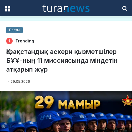
Menu
S
f
Басты
Trending
Қазақстандық әскери қызметшілер
БҰҰ-ның 11 миссиясында міндетін
атқарып жүр
29.05.2026