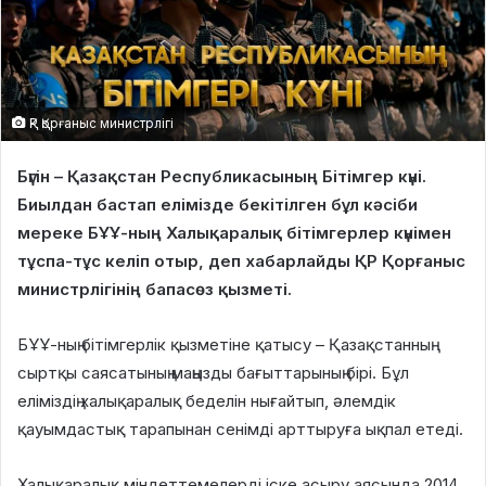
ҚР Қорғаныс министрлігі
Бүгін – Қазақстан Республикасының Бітімгер күні.
Биылдан бастап елімізде бекітілген бұл кәсіби
мереке БҰҰ-ның Халықаралық бітімгерлер күнімен
тұспа-тұс келіп отыр, деп хабарлайды ҚР Қорғаныс
министрлігінің бапасөз қызметі.
БҰҰ-ның бітімгерлік қызметіне қатысу – Қазақстанның
сыртқы саясатының маңызды бағыттарының бірі. Бұл
еліміздің халықаралық беделін нығайтып, әлемдік
қауымдастық тарапынан сенімді арттыруға ықпал етеді.
Халықаралық міндеттемелерді іске асыру аясында 2014