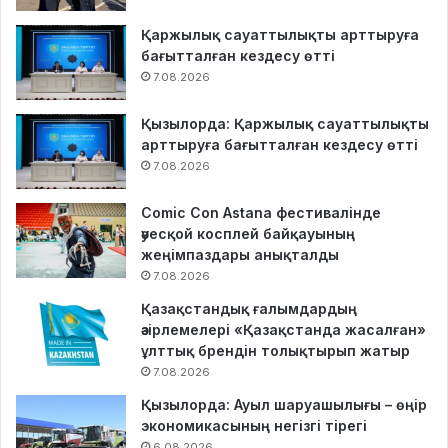
Қаржылық сауаттылықты арттыруға
бағытталған кездесу өтті
7.08.2026
Қызылорда: Қаржылық сауаттылықты
арттыруға бағытталған кездесу өтті
7.08.2026
Comic Con Astana фестивалінде
әуесқой косплей байқауының
жеңімпаздары анықталды
7.08.2026
Қазақстандық ғалымдардың
әзірлемелері «Қазақстанда жасалған»
ұлттық брендін толықтырып жатыр
7.08.2026
Қызылорда: Ауыл шаруашылығы – өңір
экономикасының негізгі тірегі
6.08.2026