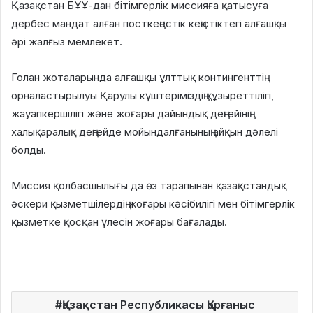
Қазақстан БҰҰ-дан бітімгерлік миссияға қатысуға
дербес мандат алған посткеңестік кеңістіктегі алғашқы
әрі жалғыз мемлекет.
Голан жоталарында алғашқы ұлттық контингенттің
орналастырылуы Қарулы күштеріміздің құзыреттілігі,
жауапкершілігі және жоғары дайындық деңгейінің
халықаралық деңгейде мойындалғанының айқын дәлелі
болды.
Миссия қолбасшылығы да өз тарапынан қазақстандық
әскери қызметшілердің жоғары кәсібилігі мен бітімгерлік
қызметке қосқан үлесін жоғары бағалады.
Қазақстан Республикасы Қорғаныс