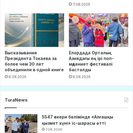
7.08.2026
Высказывания
Елордада Орталық
Президента Токаева за
Азиядағы ең ірі поп-
более чем 30 лет
мәдениет фестивалі
объединили в одной книге
басталды
6.08.2026
6.08.2026
TuraNews
5547 әскери бөлімінде «Алғашқы
қызмет күні» іс-шарасы өтті
7.08.2026