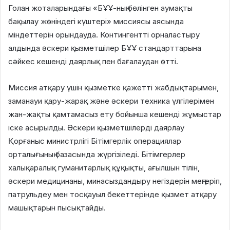
Голан жоталарындағы «БҰҰ-ның бөлінген аумақты
бақылау жөніндегі күштері» миссиясы аясында
міндеттерін орындауда. Контингентті орналастыру
алдында әскери қызметшілер БҰҰ стандарттарына
сәйкес кешенді даярлық пен бағалаудан өтті.
Миссия атқару үшін қызметке қажетті жабдықтарымен,
заманауи қару-жарақ және әскери техника үлгілерімен
жан-жақты қамтамасыз ету бойынша кешенді жұмыстар
іске асырылды. Әскери қызметшілерді даярлау
Қорғаныс министрлігі Бітімгерлік операциялар
орталығының базасында жүргізіледі. Бітімгерлер
халықаралық гуманитарлық құқықты, ағылшын тілін,
әскери медицинаны, минасыздандыру негіздерін меңгеріп,
патрульдеу мен тосқауыл бекеттерінде қызмет атқару
машықтарын пысықтайды.