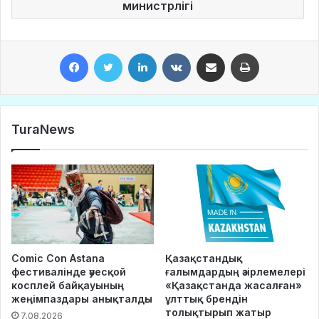
министрлігі
Facebook
Twitter
LinkedIn
VKontakte
Share via Email
Print
TuraNews
Comic Con Astana
Қазақстандық
фестивалінде әуесқой
ғалымдардың әзірлемелері
косплей байқауының
«Қазақстанда жасалған»
жеңімпаздары анықталды
ұлттық брендін
толықтырып жатыр
7.08.2026