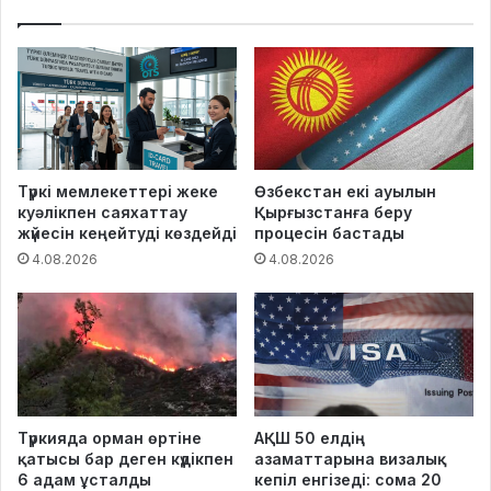
Түркі мемлекеттері жеке
Өзбекстан екі ауылын
куәлікпен саяхаттау
Қырғызстанға беру
жүйесін кеңейтуді көздейді
процесін бастады
4.08.2026
4.08.2026
Түркияда орман өртіне
АҚШ 50 елдің
қатысы бар деген күдікпен
азаматтарына визалық
6 адам ұсталды
кепіл енгізеді: сома 20