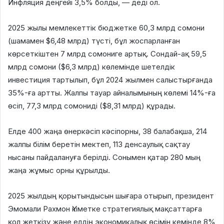
Инфляция деңгейі 3,5% болды, — деді ол.
2025 жылы мемлекеттік бюджетке 60,3 млрд сомони
(шамамен $6,48 млрд) түсті, бұл жоспарланған
көрсеткіштен 7 млрд сомониге артық. Сондай-ақ 59,5
млрд сомони ($6,3 млрд) көлемінде шетелдік
инвестиция тартылып, бұл 2024 жылмен салыстырғанда
35%-ға артты. Жалпы тауар айналымының көлемі 14%-ға
өсіп, 77,3 млрд сомониді ($8,31 млрд) құрады.
Елде 400 жаңа өнеркәсіп кәсіпорны, 38 балабақша, 214
жалпы білім беретін мектеп, 113 денсаулық сақтау
нысаны пайдалануға берілді. Сонымен қатар 280 мың
жаңа жұмыс орны құрылды.
2025 жылдың қорытындысын шығара отырып, президент
Эмомали Рахмон Үкіметке стратегиялық мақсаттарға
қол жеткізу және елдің экономикалық өсімін кемінде 8%