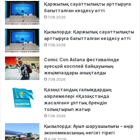
Қаржылық сауаттылықты арттыруға
бағытталған кездесу өтті
7.08.2026
Қызылорда: Қаржылық сауаттылықты
арттыруға бағытталған кездесу өтті
7.08.2026
Comic Con Astana фестивалінде
әуесқой косплей байқауының
жеңімпаздары анықталды
7.08.2026
Қазақстандық ғалымдардың
әзірлемелері «Қазақстанда
жасалған» ұлттық брендін
толықтырып жатыр
7.08.2026
Қызылорда: Ауыл шаруашылығы – өңір
экономикасының негізгі тірегі
6.08.2026