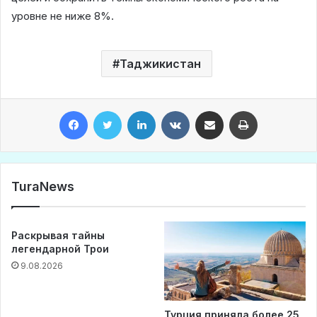
уровне не ниже 8%.
Таджикистан
Facebook
Twitter
LinkedIn
VKontakte
Share via Email
Print
TuraNews
Раскрывая тайны
легендарной Трои
9.08.2026
Турция приняла более 25