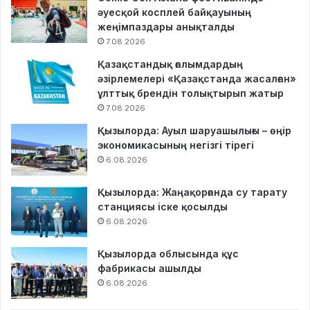
әуесқой косплей байқауының
жеңімпаздары анықталды
7.08.2026
Қазақстандық ғалымдардың
әзірлемелері «Қазақстанда жасалған»
ұлттық брендін толықтырып жатыр
7.08.2026
Қызылорда: Ауыл шаруашылығы – өңір
экономикасының негізгі тірегі
6.08.2026
Қызылорда: Жаңақорғанда су тарату
станциясы іске қосылды
6.08.2026
Қызылорда облысында құс
фабрикасы ашылды
6.08.2026