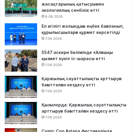
жасақтарының қатысуымен
экологиялық сенбілік өтті
8.08.2026
Ел игілігі жолындағы еңбек бағаланып,
құрылысшыларға құрмет көрсетілді
7.08.2026
5547 әскери бөлімінде «Алғашқы
қызмет күні» іс-шарасы өтті
7.08.2026
Қаржылық сауаттылықты арттыруға
бағытталған кездесу өтті
7.08.2026
Қызылорда: Қаржылық сауаттылықты
арттыруға бағытталған кездесу өтті
7.08.2026
Comic Con Astana фестивалінде