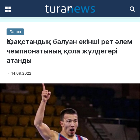
Menu
S
f
Басты
Қазақстандық балуан екінші рет әлем
чемпионатының қола жүлдегері
атанды
14.09.2022