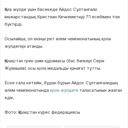
Қола жүлде үшін бәсекеде Айдос Сұлтанғали
мажарстандық Кристиан Кечкеметиді 7:1 есебімен тізе
бүктірді.
Осылайша, ол екінші рет әлем чемпионатының қола
жүлдегері атанды.
Қазақстан грек-рим құрамасы (бас бапкері Серік
Жұмашев) осы қола медальды қанағат тұтты.
Еске сала кетейік, бұдан бұрын Айдос Сұлтанғалидың
әлем чемпионатында
қола жүлдеге
таласатынын жазған
едік.
Фото: Қазақстан күрес федерациясы