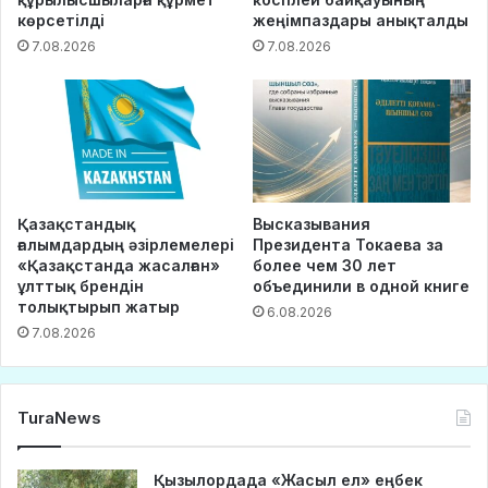
көрсетілді
жеңімпаздары анықталды
7.08.2026
7.08.2026
Қазақстандық
Высказывания
ғалымдардың әзірлемелері
Президента Токаева за
«Қазақстанда жасалған»
более чем 30 лет
ұлттық брендін
объединили в одной книге
толықтырып жатыр
6.08.2026
7.08.2026
TuraNews
Қызылордада «Жасыл ел» еңбек