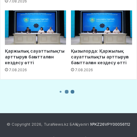
© Copyright 2026, TuraNews.kz БАҚ куәлігі
№KZ26VPY00056112