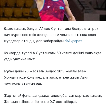
Қазақстандық балуан Айдос Сұлтанғали Белградта грек-
рим күресінен өтіп жатқан әлем чемпионатында қола
жүлдегер атанды, деп хабарлайды
ҚазАқпарат
.
Қызылорда түлегі А.Сұлтанғали 60 келіге дейінгі салмақта
үздік үштікке ілікті.
Бұған дейін 26 жастағы Айдос 2018 жылғы әлем
біріншілігінде қола медаль алса, өткен жылы Азия
чемпионы атанған еді.
Жартылай финалда қазақстандық балуан қырғызстандық
Жоламан Шаршенбековке 0:7 есе жіберді.