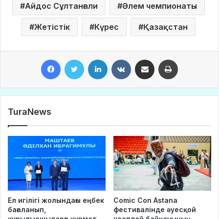
Айдос Сұлтанғали
Әлем чемпионаты
Жетістік
Күрес
Қазақстан
Facebook
Twitter
LinkedIn
VKontakte
Share via Email
Print
TuraNews
Ел игілігі жолындағы еңбек
Comic Con Astana
бағаланып,
фестивалінде әуесқой
құрылысшыларға құрмет
косплей байқауының