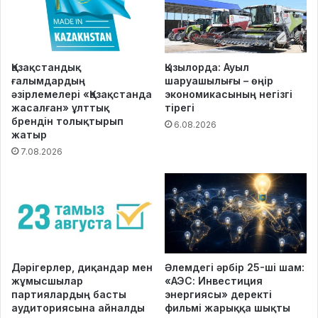
Қазақстандық
Қызылорда: Ауыл
ғалымдардың
шаруашылығы – өңір
әзірлемелері «Қазақстанда
экономикасының негізгі
жасалған» ұлттық
тірегі
брендін толықтырып
6.08.2026
жатыр
7.08.2026
Дәрігерлер, диқандар мен
Әлемдегі әрбір 25-ші шам:
жұмысшылар
«АЭС: Инвестиция
партиялардың басты
энергиясы» деректі
аудиториясына айналды
фильмі жарыққа шықты