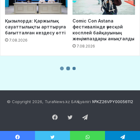
© Copyright 2026, TuraNews.kz БАҚ куәлігі
№KZ26VPY00056112
Facebook
Twitter
Telegram