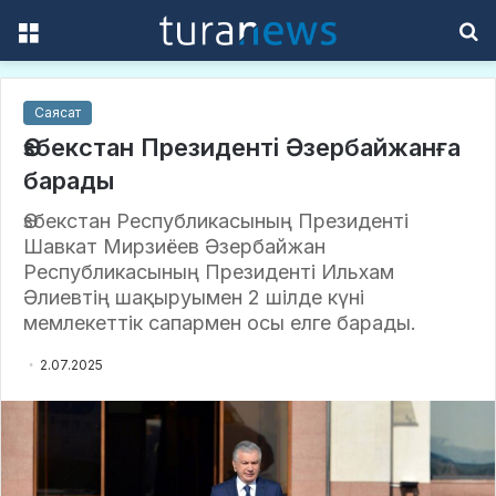
Menu
S
f
Саясат
Өзбекстан Президенті Әзербайжанға
барады
Өзбекстан Республикасының Президенті
Шавкат Мирзиёев Әзербайжан
Республикасының Президенті Ильхам
Әлиевтің шақыруымен 2 шілде күні
мемлекеттік сапармен осы елге барады.
2.07.2025