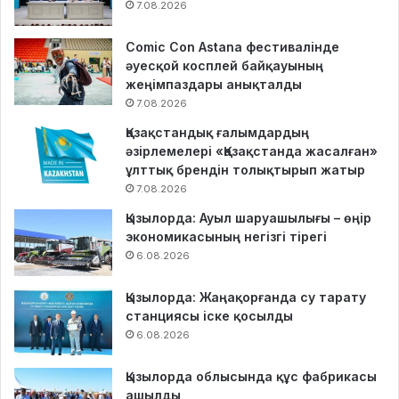
7.08.2026
Comic Con Astana фестивалінде
әуесқой косплей байқауының
жеңімпаздары анықталды
7.08.2026
Қазақстандық ғалымдардың
әзірлемелері «Қазақстанда жасалған»
ұлттық брендін толықтырып жатыр
7.08.2026
Қызылорда: Ауыл шаруашылығы – өңір
экономикасының негізгі тірегі
6.08.2026
Қызылорда: Жаңақорғанда су тарату
станциясы іске қосылды
6.08.2026
Қызылорда облысында құс фабрикасы
ашылды