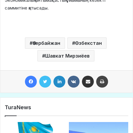
Экономикалық ынтымақтастық ұйымының кезекті
саммитіне қатысады.
Әзербайжан
Өзбекстан
Шавкат Мирзиёев
Facebook
Twitter
LinkedIn
VKontakte
Share via Email
Print
TuraNews