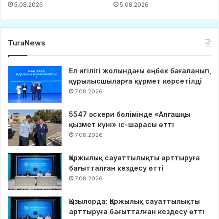
5.08.2026
5.08.2026
TuraNews
Ел игілігі жолындағы еңбек бағаланып,
құрылысшыларға құрмет көрсетілді
7.08.2026
5547 әскери бөлімінде «Алғашқы
қызмет күні» іс-шарасы өтті
7.08.2026
Қаржылық сауаттылықты арттыруға
бағытталған кездесу өтті
7.08.2026
Қызылорда: Қаржылық сауаттылықты
арттыруға бағытталған кездесу өтті