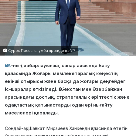
Сурет: Пресс-служба президента УР
ӨзА
-ның хабарлауынша, сапар аясында Баку
қаласында Жоғары мемлекетаралық кеңестің
екінші отырысы және басқа да жоғары деңгейдегі
іс-шаралар өткізіледі. Өзбекстан мен Әзербайжан
арасындағы достық, стратегиялық әріптестік және
одақтастық қатынастарды одан әрі нығайту
мәселелері қаралады.
Сондай-ақ, Шавкат Мирзиёев Ханкенди қаласында өтетін