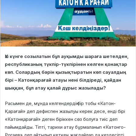
Үш күнге созылатын бұл ауқымды шараға шетелден,
республиканың түкпір-түкпірінен келген қонақтар
көп. Солардың бәрін қызықтыратын көп сауалдың
бірі – Катонқарағай атауы нені білдіреді, қайдан
шыққан, бұл атау қалай дұрыс жазылады?
Расымен де, мұнда келгендердің бір тобы «Катон-
Қарағай» деп дефиспен жазылуы керек десе, енді бірі
«Катонқарағай» деген біріккен сөз болуға тиіс деп
пайымдайды. Тіпті, тарихи атау бұрмаланып «Катонго-
Рогаев» деп айтылып кеткен жағдайлар да кездесіпті.