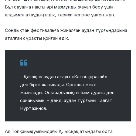
Бұл сауалға нақты әрі мазмұнды жауап беру үшін
алдымен атаудың тілдік, тарихи негізіне үңілген жөн.
Сондықтан фестивальға жиналған аудан тұрғындарына
аталған сұрақты қойған едік.
– Қазақша аудан атауы «Катонқарағай»
деп бірге жазылады. Орысша жеке
жазылады. Осы заңдылықты өзім дұрыс деп
санайымын, – дейді аудан тұрғыны Талғат
Нұртазинов.
Ал Топқайың ауылындағы Қ. Ысқақ атындағы орта