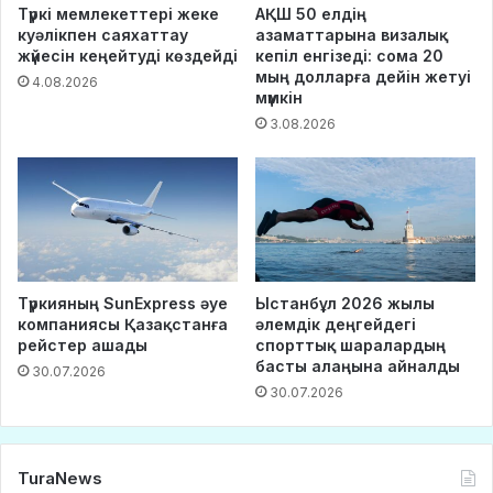
Түркі мемлекеттері жеке
АҚШ 50 елдің
куәлікпен саяхаттау
азаматтарына визалық
жүйесін кеңейтуді көздейді
кепіл енгізеді: сома 20
мың долларға дейін жетуі
4.08.2026
мүмкін
3.08.2026
Түркияның SunExpress әуе
Ыстанбұл 2026 жылы
компаниясы Қазақстанға
әлемдік деңгейдегі
рейстер ашады
спорттық шаралардың
басты алаңына айналды
30.07.2026
30.07.2026
TuraNews