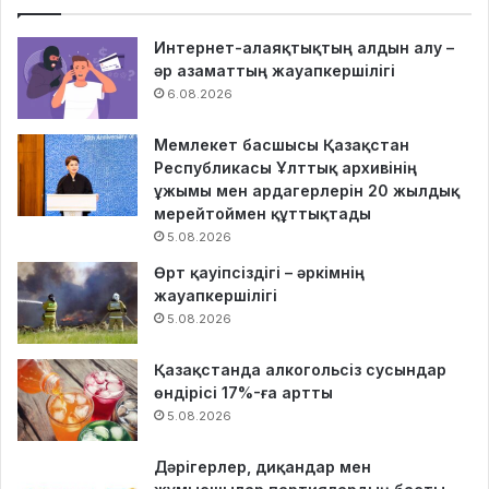
Интернет-алаяқтықтың алдын алу –
әр азаматтың жауапкершілігі
6.08.2026
Мемлекет басшысы Қазақстан
Республикасы Ұлттық архивінің
ұжымы мен ардагерлерін 20 жылдық
мерейтоймен құттықтады
5.08.2026
Өрт қауіпсіздігі – әркімнің
жауапкершілігі
5.08.2026
Қазақстанда алкогольсіз сусындар
өндірісі 17%-ға артты
5.08.2026
Дәрігерлер, диқандар мен