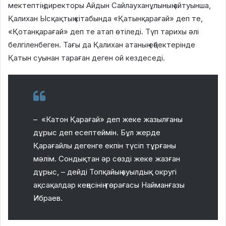
мектептің директоры Айдын Сайлауханұлының айтуынша,
Қалихан Ысқақтың кітабында «Қатынқарағай» деп те,
«Қотанқарағай» деп те атап өтіледі. Түп тарихы әлі
белгіленбеген. Тағы да Қалихан атаның еңбектерінде
Қатын суынан тараған деген ой кездеседі.
– «Катон Қарағай» деп жеке жазылғаны
дұрыс деп есептеймін. Бұл жерде
Қарағайлы дегенге екпін түсіп тұрғаны
мәлім. Сондықтан әр сөзді жеке жазған
дұрыс, – дейді Топқайың ауылдық округі
ақсақалдар кеңесінің төрағасы Найманғазы
Ибраев.