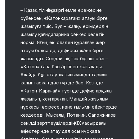
– Қазақ тілінің қазіргі емле ережесіне
сүйенсек, «Катонқарағай» атауы бірге
жазылуға тиіс. Бұл – жалқы есімдердің
жазылу қағидаларына сәйкес келетін
норма. Яғни, екі сөзден құралған жер
атауы болса да, дефиссіз және бірге
жазылады. Сондай-ақ тек бірінші сөзі –
«Катон» ғана бас әріппен жазылады.
Алайда бұл атау жазылымында тарихи
қалыптасқан дәстүр де бар. Кезінде
«Катон-Қарағай» түрінде дефис арқылы
жазылып, кең тараған. Мұндай жазылым
нұсқасы, әсіресе, көне ғылыми еңбектерде
кездеседі. Мысалы, Потанин, Сапожников
секілді зерттеушілердің XIX ғасырдағы
еңбектерінде атау дәл осы нұсқада