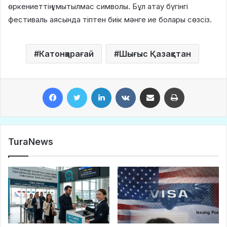
өркениеттің ұмытылмас символы. Бұл атау бүгінгі
фестиваль аясында тіптен биік мәнге ие болары сөзсіз.
Катонқарағай
Шығыс Қазақстан
Facebook
Twitter
LinkedIn
VKontakte
Share via Email
Print
TuraNews