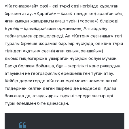
«Катонқарағай» сөзі – екі түркі сөзі негізінде құралған
біріккен атау. «Қарағай» – қазақ тілінде кең таралған сөз,
яғни қылқан жапырақты ағаш түрін («сосна») білдіреді.
Бұл өңір – қалың қарағайлы орманымен, Алтайдың ну
табиғатымен ерекшеленеді. Ал «Катон» сөзінің шығу тегі
туралы бірнеше жорамал бар. Бір нұсқада, ол көне түркі
тіліндегі «қатын» сөзінің (яғни ханым, ханшайым)
дыбыстық өзгеріске ұшыраған нұсқасы болуы мүмкін.
Басқа болжам бойынша, бұл – жергілікті көне рулардың
атауынан не географиялық ерекшеліктен туған атау.
Кейбір деректерде «Катон» сөзі моңғол немесе алтай
тілдерінен келген деген пікірлер де кездеседі. Қалай
болғанда да, атаудың арғы төркіні тереңде жатыр әрі
түркі әлемімен біте қайнасқан.