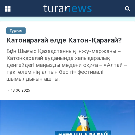
Menu
S
f
Туризм
Катонқарағай әлде Катон-Қарағай?
Бүгін Шығыс Қазақстанның інжу-маржаны –
Катонқарағай ауданында халықаралық
деңгейдегі маңызды мәдени оқиға – «Алтай –
түркі әлемінің алтын бесігі» фестивалі
шымылдығын ашты.
13.06.2025