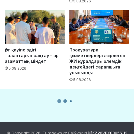
© Copyright 2026, TuraNews.kz БАҚ куәлігі
№KZ26VPY00056112