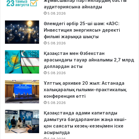
жұмысшылар партиялардың басты
аудиториясына айналды
5.08.2026
Әлемдегі әрбір 25-ші шам: «АЭС:
Инвестиция энергиясы» деректі
фильмі жарыққа шықты
5.08.2026
Қазақстан мен Өзбекстан
арасындағы тауар айналымы 2,7 млрд
доллардан асты
5.08.2026
Ұлттық архивке 20 жыл: Астанада
халықаралық ғылыми-практикалық
конференция өтті
5.08.2026
Қазақстанда адами капиталды
дамытуға бағдарланған жаңа көші-
қон саясаты кезең-кезеңімен іске
асырылуда