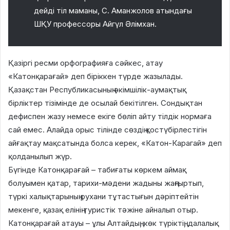
дейді тіл маманы, С. Аманжолов атындағы
ШҚУ профессоры Айгүл Әлімхан.
Қазіргі ресми орфографияға сәйкес, атау
«Катонқарағай» деп біріккен түрде жазылады.
Қазақстан Республикасының әкімшілік-аумақтық
бірліктер тізімінде де осылай бекітілген. Сондықтан
дефиспен жазу немесе екіге бөліп айту тілдік нормаға
сай емес. Алайда орыс тілінде сөздің қостүбірлестігін
айғақтау мақсатында болса керек, «Катон-Карагай» деп
қолданылып жүр.
Бүгінде Катонқарағай – табиғаты көркем аймақ
болуымен қатар, тарихи-мәдени жадыны жаңғыртып,
түркі халықтарының рухани тұтастығын дәріптейтін
мекенге, қазақ елінің туристік тәжіне айналып отыр.
Катонқарағай атауы – ұлы Алтайдың, көк түріктің, далалық