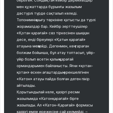
берілген. Сондықтан кейбір дереккөздер
мен құжаттарда бұрынғы жазылым
дәстүрлі түрде сақталып келеді.
Топонимнің шығу төркініне қатысты да түрлі
жорамалдар бар. Кейбір зерттеушілер
«Қотан қарағай» сөз тіркесінен шыққан
десе, енді біреулері «Қатын қарағай»
атауына меңзейді. Дегенмен, кең тараған
болжам бойынша, бұл атау топтасып, үйір-
үйір болып өсетін қалың қарағай
ормандарымен байланысты. Яғни «қотан-
қотан» өскен ағаштардың ерекшелігінен
«Катон» атауы пайда болған деген пікір
айтылады.
Қорытындылай келе, қазіргі ресми
жазылымда «Катонқарағай» бірге
жазылады. Ал «Катон-Қарағай» формасы
қазіргі емле ережесіне сай келмейді, –