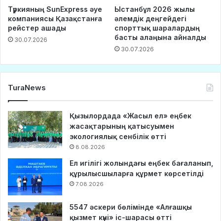
Түркияның SunExpress әуе
Ыстанбұл 2026 жылы
компаниясы Қазақстанға
әлемдік деңгейдегі
рейстер ашады
спорттық шаралардың
басты алаңына айналды
30.07.2026
30.07.2026
TuraNews
Қызылордада «Жасыл ел» еңбек
жасақтарының қатысуымен
экологиялық сенбілік өтті
8.08.2026
Ел игілігі жолындағы еңбек бағаланып,
құрылысшыларға құрмет көрсетілді
7.08.2026
5547 әскери бөлімінде «Алғашқы
қызмет күні» іс-шарасы өтті