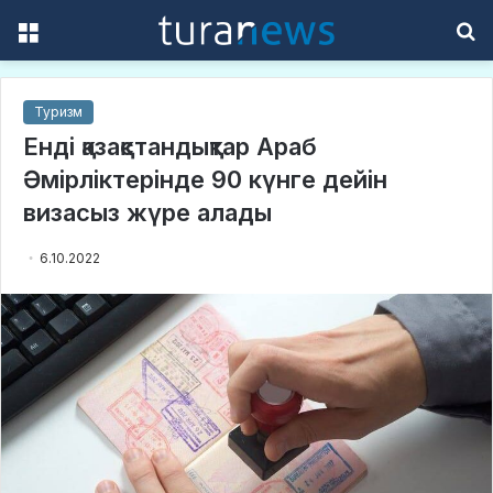
Menu
S
f
Туризм
Енді қазақстандықтар Араб
Әмірліктерінде 90 күнге дейін
визасыз жүре алады
6.10.2022