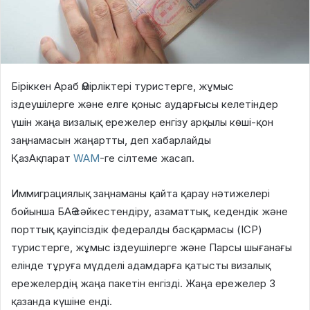
Біріккен Араб Әмірліктері туристерге, жұмыс
іздеушілерге және елге қоныс аударғысы келетіндер
үшін жаңа визалық ережелер енгізу арқылы көші-қон
заңнамасын жаңартты, деп хабарлайды
ҚазАқпарат
WAM
-ге сілтеме жасап.
Иммиграциялық заңнаманы қайта қарау нәтижелері
бойынша БАӘ сәйкестендіру, азаматтық, кедендік және
порттық қауіпсіздік федералды басқармасы (ICP)
туристерге, жұмыс іздеушілерге және Парсы шығанағы
елінде тұруға мүдделі адамдарға қатысты визалық
ережелердің жаңа пакетін енгізді. Жаңа ережелер 3
қазанда күшіне енді.