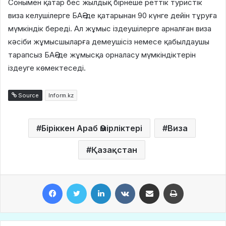
Сонымен қатар бес жылдық бірнеше реттік туристік
виза келушілерге БАӘ-де қатарынан 90 күнге дейін тұруға
мүмкіндік береді. Ал жұмыс іздеушілерге арналған виза
кәсіби жұмысшыларға демеушісіз немесе қабылдаушы
тарапсыз БАӘ-де жұмысқа орналасу мүмкіндіктерін
іздеуге көмектеседі.
Source
Inform.kz
Біріккен Араб Әмірліктері
Виза
Қазақстан
Facebook
Twitter
LinkedIn
VKontakte
Share via Email
Print