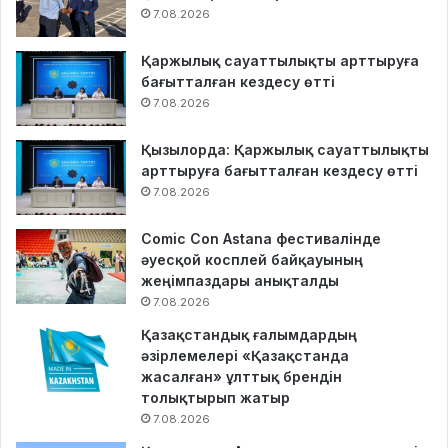
7.08.2026
Қаржылық сауаттылықты арттыруға
бағытталған кездесу өтті
7.08.2026
Қызылорда: Қаржылық сауаттылықты
арттыруға бағытталған кездесу өтті
7.08.2026
Comic Con Astana фестивалінде
әуесқой косплей байқауының
жеңімпаздары анықталды
7.08.2026
Қазақстандық ғалымдардың
әзірлемелері «Қазақстанда
жасалған» ұлттық брендін
толықтырып жатыр
7.08.2026