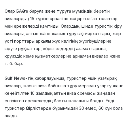
Олар БАӘ-ге баруға және тұруға мүмкіндік беретін
визалардың 15 түріне арналған жаңартылған талаптар
мен ережелерді қамтиды. Олардың ішінде туристік кіру
визалары, алтын және жасыл тұру ықтиярхаттары, жер
үсті порттары арқылы жүк көлігінің жүргізушілеріне
кіруге рұқсаттар, көрші елдердің азаматтарына,
круиздік кеме қызметкерлеріне арналған визалар және
т. б. бар.
Gulf News-тің хабарлауынша, туристер үшін ұзағырақ
визалар, жасыл виза бойынша тұру мерзімін ұзарту және
кеңейтілген 10 жылдық алтын виза схемасы жаңадан
енгізілген ережелердің басты жаңалығы болды. Енді
туристер Әмірліктерде бұрынғыдай 30 емес, 60 күн бола
алады.