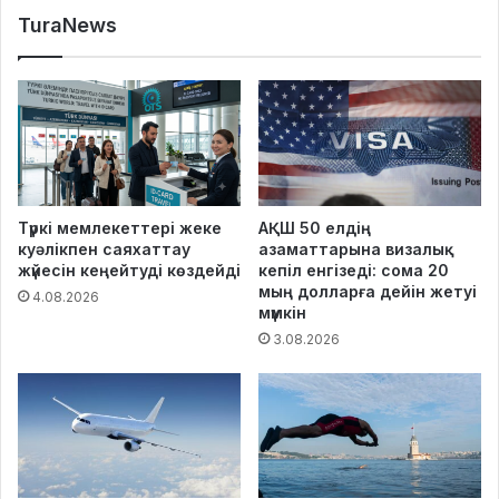
TuraNews
Түркі мемлекеттері жеке
АҚШ 50 елдің
куәлікпен саяхаттау
азаматтарына визалық
жүйесін кеңейтуді көздейді
кепіл енгізеді: сома 20
мың долларға дейін жетуі
4.08.2026
мүмкін
3.08.2026