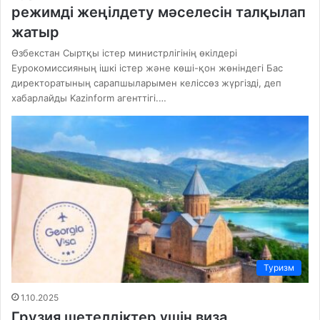
режимді жеңілдету мәселесін талқылап
жатыр
Өзбекстан Сыртқы істер министрлігінің өкілдері
Еурокомиссияның ішкі істер және көші-қон жөніндегі Бас
директоратының сарапшыларымен келіссөз жүргізді, деп
хабарлайды Kazinform агенттігі.…
Туризм
1.10.2025
Грузия шетелдіктер үшін виза