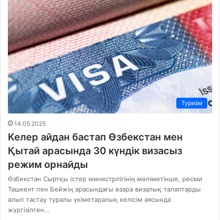
Туризм
14.05.2025
Келер айдан бастап Өзбекстан мен
Қытай арасында 30 күндік визасыз
режим орнайды
Өзбекстан Сыртқы істер министрлігінің мәліметінше, ресми
Ташкент пен Бейжің арасындағы өзара визалық талаптарды
алып тастау туралы үкіметаралық келісім аясында
жүргізілген…