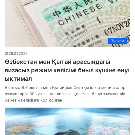
Туризм
29.01.2025
Өзбекстан мен Қытай арасындағы
визасыз режим келісімі биыл күшіне енуі
ықтимал
Былтыр Өзбекстан мен Қытайдың Сыртқы істер министрлері
азаматтарға 30 күн ішінде визасыз қос елге баруға мүмкіндік
беретін келісімге қол қойған…