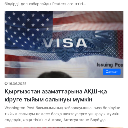
білдірді, деп хабарлайды Reuters агенттігі…
Саясат
16.06.2025
Қырғызстан азаматтарына АҚШ-қа
кіруге тыйым салынуы мүмкін
Washington Post басылымының хабарлауынша, виза берілуіне
тыйым салынуы немесе басқа шектеулерге ұшырауы мүмкін
елдердің жаңа тізіміне Ангола, Антигуа және Барбуда,…