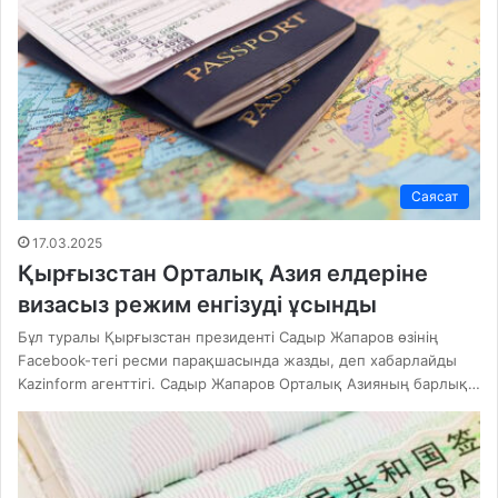
Саясат
17.03.2025
Қырғызстан Орталық Азия елдеріне
визасыз режим енгізуді ұсынды
Бұл туралы Қырғызстан президенті Садыр Жапаров өзінің
Facebook-тегі ресми парақшасында жазды, деп хабарлайды
Kazinform агенттігі. Садыр Жапаров Орталық Азияның барлық…