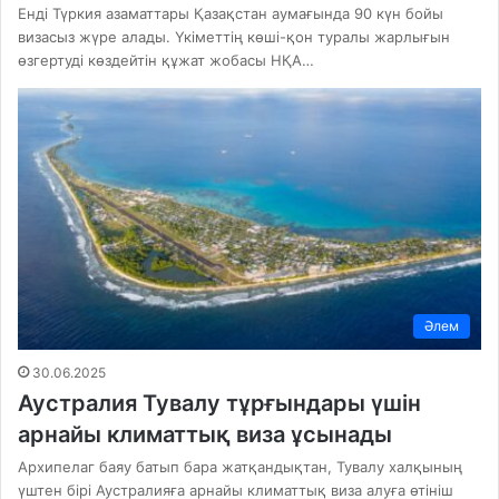
Енді Түркия азаматтары Қазақстан аумағында 90 күн бойы
визасыз жүре алады. Үкіметтің көші-қон туралы жарлығын
өзгертуді көздейтін құжат жобасы НҚА…
Әлем
30.06.2025
Аустралия Тувалу тұрғындары үшін
арнайы климаттық виза ұсынады
Архипелаг баяу батып бара жатқандықтан, Тувалу халқының
үштен бірі Аустралияға арнайы климаттық виза алуға өтініш