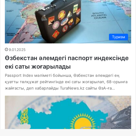
Туризм
9.01.2025
Өзбекстан әлемдегі паспорт индексінде
екі саты жоғарылады
Passport Index мәліметі бойынша, Өзбекстан әлемдегі ең
қуатты төлқұжат рейтингінде екі саты жоғарылап, 68-орынға
жайғасты, деп хабарлайды TuraNews.kz сайты ӨзА-ға…