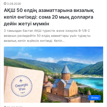
3.08.2026
АҚШ 50 елдің азаматтарына визалық
кепіл енгізеді: сома 20 мың долларға
дейін жетуі мүмкін
3 тамыздан бастап АҚШ туристік және іскерлік B-1/B-2
визасын рәсімдейтін 50 елдің азаматтары үшін тұрақты
визалық кепіл жүйесін енгізеді. Кепіл…
Әлем