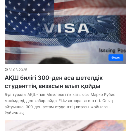
Әлем
31.03.2025
АҚШ билігі 300-ден аса шетелдік
студенттің визасын алып қойды
Бұл туралы АҚШ-тың Мемлекеттік хатшысы Марко Рубио
мәлімдеді, деп хабарлайды El.kz ақпарат агенттігі. Оның
айтуынша, 300-ден астам студенттің визасы жойылған.
Рубионың…