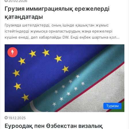
20.02.2026
Грузия иммиграциялық ережелерді
қатаңдатады
Грузияда шетелдіктерді, оның ішінде қашықтан жұмыс
істейтіндерді жұмысқа орналастырудың жаңа ережелері
күшіне енеді, деп хабарлайды DW. Енді еңбек шартына қол…
Туризм
19.12.2025
Еуроодақ пен Өзбекстан визалық