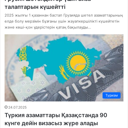
талаптарын күшейтті
2025 жылғы 1 қазаннан бастап Грузияда шетел азаматтарының
елде болу мерзімін бұзғаны үшін жауапкершілікті күшейтетін
және көші-қон үдерістерін қатаң бақылауды…
Туризм
24.07.2025
Түркия азаматтары Қазақстанда 90
күнге дейін визасыз жүре алады