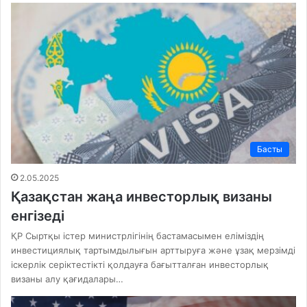
Басты
2.05.2025
Қазақстан жаңа инвесторлық визаны
енгізеді
ҚР Сыртқы істер министрлігінің бастамасымен еліміздің
инвестициялық тартымдылығын арттыруға және ұзақ мерзімді
іскерлік серіктестікті қолдауға бағытталған инвесторлық
визаны алу қағидалары…